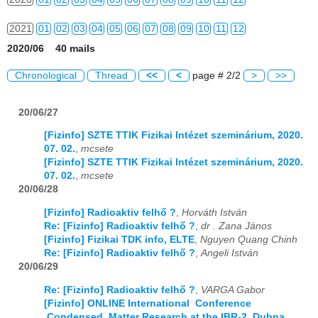
2021
01
02
03
04
05
06
07
08
09
10
11
12
2020/06 40 mails
2022
01
02
03
04
05
06
07
08
09
10
11
12
Chronological
Thread
<<
<
page # 2/2
>
>>
2023
01
02
03
04
05
06
07
08
09
10
11
12
20/06/27
2024
01
02
03
04
05
06
07
08
09
10
11
12
[Fizinfo] SZTE TTIK Fizikai Intézet szeminárium, 2020.
2025
01
02
03
04
05
06
07
08
09
10
11
12
07. 02.
,
mcsete
[Fizinfo] SZTE TTIK Fizikai Intézet szeminárium, 2020.
2026
01
02
03
04
05
06
07
08
09
10
11
12
07. 02.
,
mcsete
20/06/28
[Fizinfo] Radioaktiv felhő ?
,
Horváth István
Re: [Fizinfo] Radioaktiv felhő ?
,
dr . Zana János
[Fizinfo] Fizikai TDK info, ELTE
,
Nguyen Quang Chinh
Re: [Fizinfo] Radioaktiv felhő ?
,
Angeli István
20/06/29
Re: [Fizinfo] Radioaktiv felhő ?
,
VARGA Gabor
[Fizinfo] ONLINE International Conference
Condensed Matter Research at the IBR-2, Dubna,