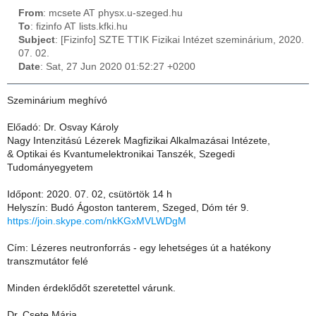
From
: mcsete AT physx.u-szeged.hu
To
: fizinfo AT lists.kfki.hu
Subject
: [Fizinfo] SZTE TTIK Fizikai Intézet szeminárium, 2020.
07. 02.
Date
: Sat, 27 Jun 2020 01:52:27 +0200
Szeminárium meghívó
Előadó: Dr. Osvay Károly
Nagy Intenzitású Lézerek Magfizikai Alkalmazásai Intézete,
& Optikai és Kvantumelektronikai Tanszék, Szegedi
Tudományegyetem
Időpont: 2020. 07. 02, csütörtök 14 h
Helyszín: Budó Ágoston tanterem, Szeged, Dóm tér 9.
https://join.skype.com/nkKGxMVLWDgM
Cím: Lézeres neutronforrás - egy lehetséges út a hatékony
transzmutátor felé
Minden érdeklődőt szeretettel várunk.
Dr. Csete Mária