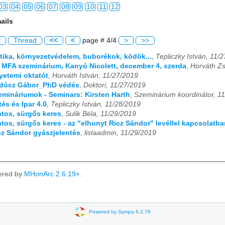
03
04
05
06
07
08
09
10
11
12
ails
03
04
05
06
07
08
09
10
11
12
l
Thread
<<
<
page # 4/4
>
>>
03
04
05
06
07
08
09
10
11
12
ptika, környezetvédelem, buborékok, ködök...
,
Tepliczky István, 11/
K MFA szeminárium, Kanyó Nicolett, december 4, szerda
,
Horváth Zs
03
04
05
06
07
08
09
10
11
12
gyetemi oktatót
,
Horváth István, 11/27/2019
Radócz Gábor_PhD védés
,
Doktori, 11/27/2019
03
04
05
06
07
08
09
10
11
12
zemináriumok - Seminars: Kirsten Harth
,
Szeminárium koordinátor, 1
tés és Ipar 4.0
,
Tepliczky István, 11/28/2019
03
04
05
06
07
08
09
10
11
12
ontos, sürgős keres
,
Sulik Béla, 11/29/2019
ntos, sürgős keres - az "elhunyt Ricz Sándor" levéllel kapcsolatba
03
04
05
06
07
08
09
10
11
12
icz Sándor gyászjelentés
,
listaadmin, 11/29/2019
ered by
MHonArc 2.6.19+
.
Powered by Sympa 6.2.76