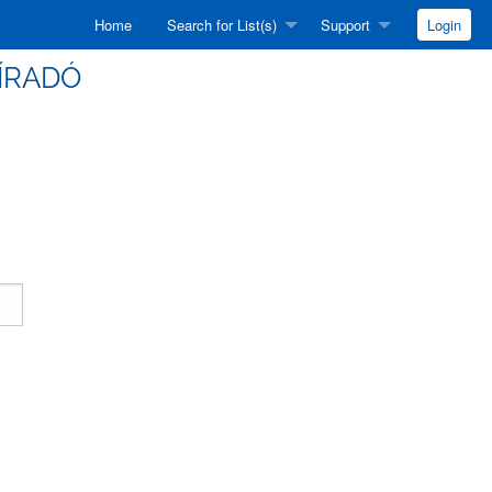
Home
Search for List(s)
Support
Login
HÍRADÓ