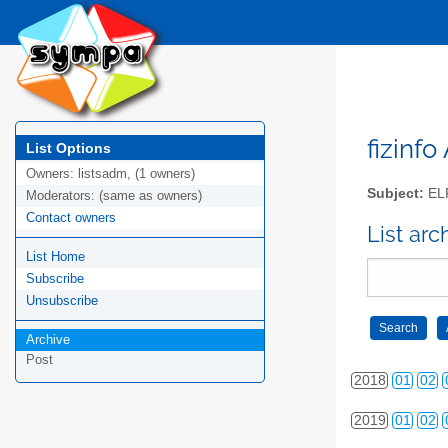
2009
01
02
2010
01
02
2011
01
02
2012
01
02
fizinfo
List Options
Owners:
listsadm, (1 owners)
2013
01
02
Subject:
EL
Moderators:
(same as owners)
Contact owners
2014
01
02
List arc
List Home
2015
01
02
Subscribe
2016
01
02
Unsubscribe
2017
01
02
Archive
Post
2018
01
02
2019
01
02