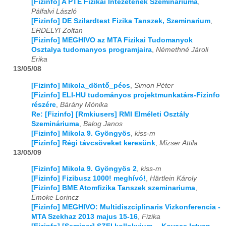
[Fizinfo] A PTE Fizikai Intézetének Szemináriuma
,
Pálfalvi László
[Fizinfo] DE Szilardtest Fizika Tanszek, Szeminarium
,
ERDELYI Zoltan
[Fizinfo] MEGHIVO az MTA Fizikai Tudomanyok
Osztalya tudomanyos programjaira
,
Némethné Jároli
Erika
13/05/08
[Fizinfo] Mikola_döntő_pécs
,
Simon Péter
[Fizinfo] ELI-HU tudományos projektmunkatárs-Fizinfo
részére
,
Bárány Mónika
Re: [Fizinfo] [Rmkiusers] RMI Elméleti Osztály
Szemináriuma
,
Balog Janos
[Fizinfo] Mikola 9. Gyöngyös
,
kiss-m
[Fizinfo] Régi távcsöveket keresünk
,
Mizser Attila
13/05/09
[Fizinfo] Mikola 9. Gyöngyös 2
,
kiss-m
[Fizinfo] Fizibusz 1000! meghívó!
,
Härtlein Károly
[Fizinfo] BME Atomfizika Tanszek szeminariuma
,
Emoke Lorincz
[Fizinfo] MEGHIVO: Multidiszciplinaris Vizkonferencia -
MTA Szekhaz 2013 majus 15-16
,
Fizika