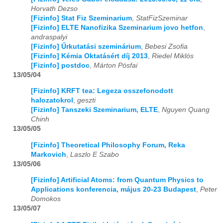
Horvath Dezso
[Fizinfo] Stat Fiz Szeminarium
,
StatFizSzeminar
2025
01
02
03
04
05
06
07
08
09
10
11
12
[Fizinfo] ELTE Nanofizika Szeminarium jovo hetfon
,
andraspalyi
2026
01
02
03
04
05
06
07
08
09
10
11
12
[Fizinfo] Űrkutatási szeminárium
,
Bebesi Zsofia
[Fizinfo] Kémia Oktatásért díj 2013
,
Riedel Miklós
[Fizinfo] postdoc
,
Márton Pósfai
13/05/04
[Fizinfo] KRFT tea: Legeza osszefonodott
halozatokrol
,
geszti
[Fizinfo] Tanszeki Szeminarium, ELTE
,
Nguyen Quang
Chinh
13/05/05
[Fizinfo] Theoretical Philosophy Forum, Reka
Markovich
,
Laszlo E Szabo
13/05/06
[Fizinfo] Artificial Atoms: from Quantum Physics to
Applications konferencia, május 20-23 Budapest
,
Peter
Domokos
13/05/07