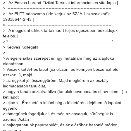
>
| Az Eotvos Lorand Fizikai Tarsulat informacios es vita-lapja |
>
|-----------------------------------------------------------------------|
>
| Az ELFT adoszama (ide kerjuk az SZJA 1 szazalekat!):
19815644-2-43 |
>
|-----------------------------------------------------------------------|
>
| A megjelent cikkek tartalmaert teljes egeszeben bekuldojuk
felelos. |
>
*-----------------------------------------------------------------------*
>
Kedves Kollégák!
>
>
A légellenállás szerepét én így mutatnám meg az alapfokú
oktatásban:
>
Veszek két A4-es lapot (ez olcsón, és könnyen beszerezhető
eszköz...), majd
>
az egyiket jól összegyűröm. Majd megkérem az osztály
legmagasabb tanulóját,
>
hogy a tanári asztalra állva (tanulók bevonása és shaw-elem...) a
két lapot
>
ejtse le. Érezhető a különbség a földetérés idejében. A lapokat
egyenlő
>
tömegűnek fogadjuk el, és még az anyaguk, sűrűségük is
azonos. Aztán
>
hajtogathatunk papírrepülőt, és az előzőhöz hasonló módon,
egyszer a