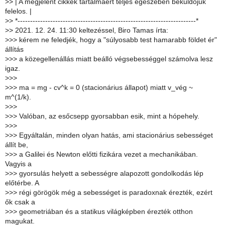
>
> | A megjelent cikkek tartalmaert teljes egeszeben bekuldojuk
felelos. |
>
> *-----------------------------------------------------------------------*
>
> 2021. 12. 24. 11:30 keltezéssel, Biro Tamas írta:
>
>> kérem ne feledjék, hogy a "súlyosabb test hamarabb földet ér"
állítás
>
>> a közegellenállás miatt beálló végsebességgel számolva lesz
igaz.
>
>>
>
>> ma = mg - cv^k = 0 (stacionárius állapot) miatt v_vég ~
m^(1/k).
>
>>
>
>> Valóban, az esőcsepp gyorsabban esik, mint a hópehely.
>
>>
>
>> Egyáltalán, minden olyan hatás, ami stacionárius sebességet
állít be,
>
>> a Galilei és Newton előtti fizikára vezet a mechanikában.
Vagyis a
>
>> gyorsulás helyett a sebességre alapozott gondolkodás lép
előtérbe. A
>
>> régi görögök még a sebességet is paradoxnak érezték, ezért
ők csak a
>
>> geometriában és a statikus világképben érezték otthon
magukat.