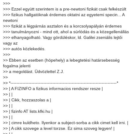
>
>>
>
>> Ezzel együtt szerintem is a pre-newtoni fizikát csak felkészült
>
>> fizikus hallgatóknak érdemes oktatni az egyetemi specin... A
newtoni
>
>> fizikát a légpárnás asztalon és a korcsolyapályán érdemes
>
>> tanulmányozni - mind ott, ahol a súrlódás és a közegellenállás
>
>> elhanyagolható. Vagy gördüléskor, ld. Galilei zseniális lejtői
vagy az
>
>> autós közlekedés.
>
>>
>
> Ebben az esetben (hópehely) a lebegtetési határsebesség
fogalma jelenti
>
> a megoldást. Üdvözlettel Z.J.
>
>
>
> *-----------------------------------------------------------------------*
>
> | A FIZINFO a fizikus informacios rendszer resze |
>
> | |
>
> | Cikk, hozzaszolas a |
>
> | |
>
> | fizinfo AT lists.kfki.hu |
>
> | |
>
> | cimre kuldheto. Ilyenkor a subject-sorba a cikk cimet kell irni. |
>
> | A cikk szovege a level torzse. Ez sima szoveg legyen! |