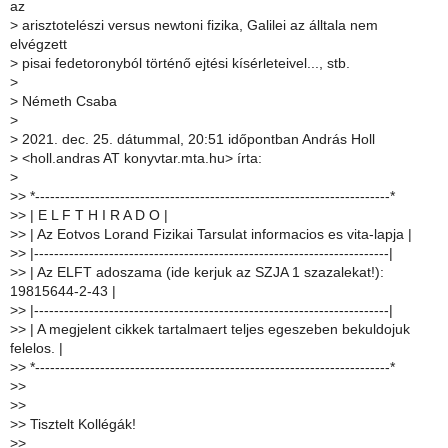
az
>
arisztotelészi versus newtoni fizika, Galilei az álltala nem
elvégzett
>
pisai fedetoronyból történő ejtési kísérleteivel..., stb.
>
>
Németh Csaba
>
>
2021. dec. 25. dátummal, 20:51 időpontban András Holl
>
<holl.andras AT konyvtar.mta.hu> írta:
>
>
> *-----------------------------------------------------------------------*
>
> | E L F T H I R A D O |
>
> | Az Eotvos Lorand Fizikai Tarsulat informacios es vita-lapja |
>
> |-----------------------------------------------------------------------|
>
> | Az ELFT adoszama (ide kerjuk az SZJA 1 szazalekat!):
19815644-2-43 |
>
> |-----------------------------------------------------------------------|
>
> | A megjelent cikkek tartalmaert teljes egeszeben bekuldojuk
felelos. |
>
> *-----------------------------------------------------------------------*
>
>
>
>
>
> Tisztelt Kollégák!
>
>