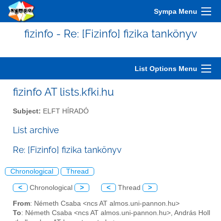
Sympa Menu
fizinfo - Re: [Fizinfo] fizika tankönyv
List Options Menu
fizinfo AT lists.kfki.hu
Subject:
ELFT HÍRADÓ
List archive
Re: [Fizinfo] fizika tankönyv
Chronological
Thread
<
Chronological
>
<
Thread
>
From
: Németh Csaba <ncs AT almos.uni-pannon.hu>
To
: Németh Csaba <ncs AT almos.uni-pannon.hu>, András Holl