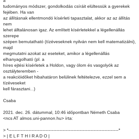
a
tudományos módszer, gondolkodás csíráit elültessük a gyerekek
fejében. Ha van
az állításnak ellentmondó kísérleti tapasztalat, akkor az az állítás
nem
lehet álltalánosan igaz. Az említett kísérletekkel a légellenállás
szerepe
szépen bemutatható (tízéveseknek nyilván nem kell matematizálni),
majd
megmutatni azokat az eseteket, amikor a légellenállás
elhanyagolható (pl. a
híres ejtési kísérletek a Holdon, vagy ólom és vasgolyók az
osztályteremben -
a reakcióidőket hibahatáron belülinek feltételezve, ezzel sem a
tízéveseket
kell fárasztani...)
Csaba
2021. dec. 26. dátummal, 10:46 időpontban Németh Csaba
<ncs AT almos.uni-pannon.hu> írta:
>
*-----------------------------------------------------------------------*
>
| E L F T H I R A D O |