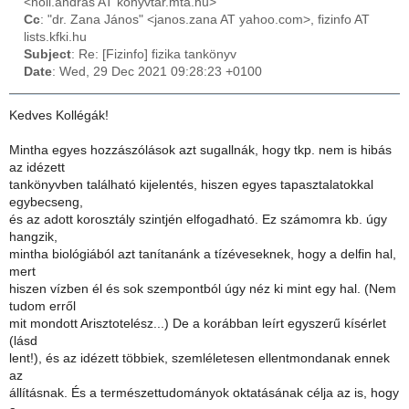
<holl.andras AT konyvtar.mta.hu>
Cc
: "dr. Zana János" <janos.zana AT yahoo.com>, fizinfo AT
lists.kfki.hu
Subject
: Re: [Fizinfo] fizika tankönyv
Date
: Wed, 29 Dec 2021 09:28:23 +0100
Kedves Kollégák!
Mintha egyes hozzászólások azt sugallnák, hogy tkp. nem is hibás
az idézett
tankönyvben található kijelentés, hiszen egyes tapasztalatokkal
egybecseng,
és az adott korosztály szintjén elfogadható. Ez számomra kb. úgy
hangzik,
mintha biológiából azt tanítanánk a tízéveseknek, hogy a delfin hal,
mert
hiszen vízben él és sok szempontból úgy néz ki mint egy hal. (Nem
tudom erről
mit mondott Arisztotelész...) De a korábban leírt egyszerű kísérlet
(lásd
lent!), és az idézett többiek, szemléletesen ellentmondanak ennek
az
állításnak. És a természettudományok oktatásának célja az is, hogy