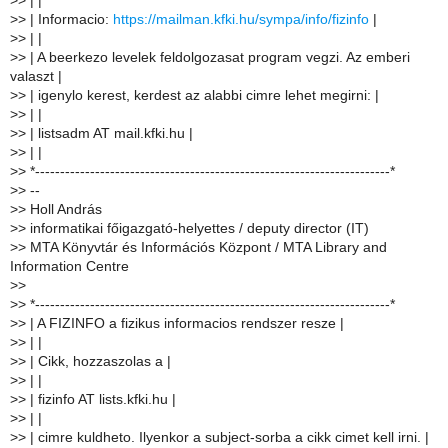
>
> | |
>
> | Informacio:
https://mailman.kfki.hu/sympa/info/fizinfo
|
>
> | |
>
> | A beerkezo levelek feldolgozasat program vegzi. Az emberi
valaszt |
>
> | igenylo kerest, kerdest az alabbi cimre lehet megirni: |
>
> | |
>
> | listsadm AT mail.kfki.hu |
>
> | |
>
> *-----------------------------------------------------------------------*
>
> --
>
> Holl András
>
> informatikai főigazgató-helyettes / deputy director (IT)
>
> MTA Könyvtár és Információs Központ / MTA Library and
Information Centre
>
>
>
> *-----------------------------------------------------------------------*
>
> | A FIZINFO a fizikus informacios rendszer resze |
>
> | |
>
> | Cikk, hozzaszolas a |
>
> | |
>
> | fizinfo AT lists.kfki.hu |
>
> | |
>
> | cimre kuldheto. Ilyenkor a subject-sorba a cikk cimet kell irni. |