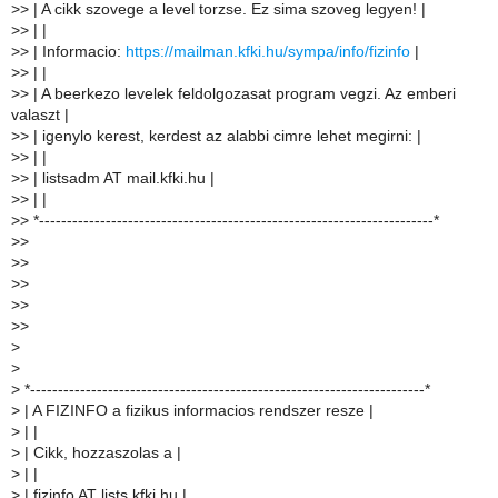
>
> | A cikk szovege a level torzse. Ez sima szoveg legyen! |
>
> | |
>
> | Informacio:
https://mailman.kfki.hu/sympa/info/fizinfo
|
>
> | |
>
> | A beerkezo levelek feldolgozasat program vegzi. Az emberi
valaszt |
>
> | igenylo kerest, kerdest az alabbi cimre lehet megirni: |
>
> | |
>
> | listsadm AT mail.kfki.hu |
>
> | |
>
> *-----------------------------------------------------------------------*
>
>
>
>
>
>
>
>
>
>
>
>
>
*-----------------------------------------------------------------------*
>
| A FIZINFO a fizikus informacios rendszer resze |
>
| |
>
| Cikk, hozzaszolas a |
>
| |
>
| fizinfo AT lists.kfki.hu |