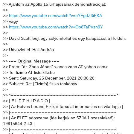
>
> Ajánlom az Apollo 15 űrhajósainak demonstrációját:
>
>
>
>
https://www.youtube.com/watch?v=oYEgdZ3iEKA
>
> vagy
>
>
https://www.youtube.com/watch?v=Oo8TaPVsn9Y
>
>
>
> David Scott leejt egy sólyomtollat és egy kalapácsot a Holdon.
>
>
>
> Üdvözlettel: Holl András
>
>
>
> ----- Original Message -----
>
> From: "dr. Zana János" <janos.zana AT yahoo.com>
>
> To: fizinfo AT lists.kfki.hu
>
> Sent: Saturday, 25 December, 2021 20:38:28
>
> Subject: Re: [Fizinfo] fizika tankönyv
>
>
>
> *-----------------------------------------------------------------------*
>
> | E L F T H I R A D O |
>
> | Az Eotvos Lorand Fizikai Tarsulat informacios es vita-lapja |
>
> |-----------------------------------------------------------------------|
>
> | Az ELFT adoszama (ide kerjuk az SZJA 1 szazalekat!):
19815644-2-43 |
>
> |-----------------------------------------------------------------------|