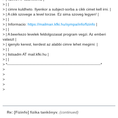
>
| |
>
| cimre kuldheto. Ilyenkor a subject-sorba a cikk cimet kell irni. |
>
| A cikk szovege a level torzse. Ez sima szoveg legyen! |
>
| |
>
| Informacio:
https://mailman.kfki.hu/sympa/info/fizinfo
|
>
| |
>
| A beerkezo levelek feldolgozasat program vegzi. Az emberi
valaszt |
>
| igenylo kerest, kerdest az alabbi cimre lehet megirni: |
>
| |
>
| listsadm AT mail.kfki.hu |
>
| |
>
*-----------------------------------------------------------------------*
>
>
>
>
>
Re: [Fizinfo] fizika tankönyv
,
(continued)