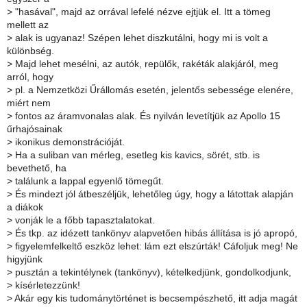
>
"hasával", majd az orrával lefelé nézve ejtjük el. Itt a tömeg
mellett az
>
alak is ugyanaz! Szépen lehet diszkutálni, hogy mi is volt a
különbség.
>
Majd lehet mesélni, az autók, repülők, rakéták alakjáról, meg
arról, hogy
>
pl. a Nemzetközi Űrállomás esetén, jelentős sebessége elenére,
miért nem
>
fontos az áramvonalas alak. És nyilván levetítjük az Apollo 15
űrhajósainak
>
ikonikus demonstrációját.
>
Ha a suliban van mérleg, esetleg kis kavics, sörét, stb. is
bevethető, ha
>
találunk a lappal egyenlő tömegűt.
>
És mindezt jól átbeszéljük, lehetőleg úgy, hogy a látottak alapján
a diákok
>
vonják le a főbb tapasztalatokat.
>
És tkp. az idézett tankönyv alapvetően hibás állítása is jó apropó,
>
figyelemfelkeltő eszköz lehet: lám ezt elszúrták! Cáfoljuk meg! Ne
higyjünk
>
pusztán a tekintélynek (tankönyv), kételkedjünk, gondolkodjunk,
>
kísérletezzünk!
>
Akár egy kis tudománytörténet is becsempészhető, itt adja magát