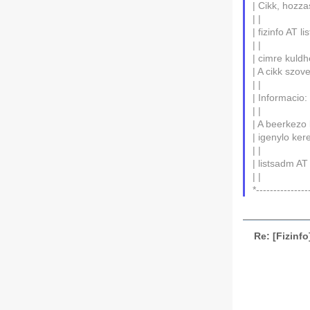
| Cikk, hozza
| |
| fizinfo AT li
| |
| cimre kuldhe
| A cikk szov
| |
| Informacio
| |
| A beerkezo 
| igenylo ker
| |
| listsadm AT 
| |
*---------------
Re: [Fizinfo