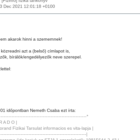
: [Fizinfo] fizika tankönyv
23 Dec 2021 12:01:18 +0100
Nem akarok hinni a szememnek!
özreadni azt a (belső) címlapot is,
zők, bírálók/engedélyezők neve szerepel.
ettel:
01 időpontban Nemeth Csaba ezt írta:
--------------------------------------------------------*
 R A D O |
orand Fizikai Tarsulat informacios es vita-lapja |
--------------------------------------------------------|