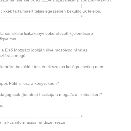
oszama (ide kerjuk az SZJA 1 szazalekat!): 19815644-2-43 |
--------------------------------------------------------|
 cikkek tartalmaert teljes egeszeben bekuldojuk felelos. |
--------------------------------------------------------*
talános iskolai fizikakönyv bekeretezett kijelentésére
figyelmet!
z, a Első Mozgató jobbján ülve mosolyog ránk az
 szférája mögül...
zikaórára beküldött tesi-ének szakos kolléga esetleg nem
apos Föld is lesz a könyvekben?
dagógusok (tudatos) fricskája a megalázó fizetésekért?
ba
--------------------------------------------------------*
 fizikus informacios rendszer resze |