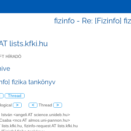
fizinfo - Re: [Fizinfo] 
 AT lists.kfki.hu
FT HÍRADÓ
hive
info] fizika tankönyv
l
Thread
logical
>
<
Thread
>
i István <angeli AT science.unideb.hu>
Csaba <ncs AT almos.uni-pannon.hu>
T lists.kfki.hu, fizinfo-request AT lists.kfki.hu