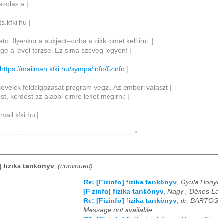
szolas a |
sts.kfki.hu |
to. Ilyenkor a subject-sorba a cikk cimet kell irni. |
ege a level torzse. Ez sima szoveg legyen! |
:
https://mailman.kfki.hu/sympa/info/fizinfo
|
levelek feldolgozasat program vegzi. Az emberi valaszt |
est, kerdest az alabbi cimre lehet megirni: |
mail.kfki.hu |
--------------------------------------------------------*
] fizika tankönyv
,
(continued)
Re: [Fizinfo] fizika tankönyv
,
Gyula Hony
[Fizinfo] fizika tankönyv
,
Nagy , Dénes La
Re: [Fizinfo] fizika tankönyv
,
dr. BARTOS
Message not available