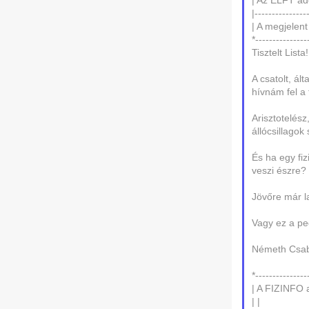
| Az ELFT ad
|---------------
| A megjelent
*---------------
Tisztelt Lista!
A csatolt, ál
hívnám fel a 
Arisztotelés
állócsillagok
És ha egy fi
veszi észre?
Jövőre már l
Vagy ez a pe
Németh Csa
*---------------
| A FIZINFO a
| |