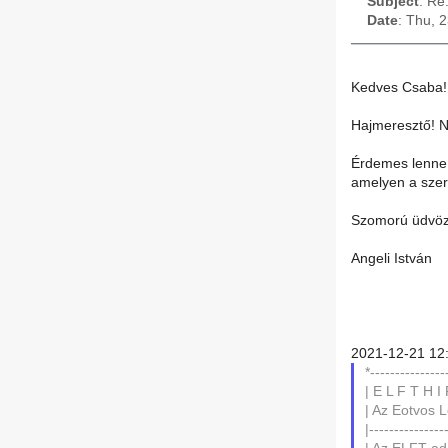
Subject
: Re
Date
: Thu, 
Kedves Csaba!
Hajmeresztő! 
Érdemes lenne k
amelyen a szer
Szomorú üdvözl
Angeli István
2021-12-21 12:
*---------------
| E L F T H I
| Az Eotvos L
|---------------