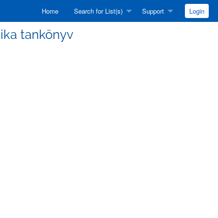
Home
Search for List(s)
Support
Login
fizika tankönyv