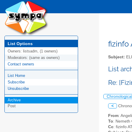
fizinfo
List Options
Owners:
listsadm, (1 owners)
Subject:
EL
Moderators:
(same as owners)
Contact owners
List arc
List Home
Re: [Fiz
Subscribe
Unsubscribe
Chronologica
Archive
<
Chrono
Post
From
: Angel
To
: Nemeth 
Cc
: fizinfo A