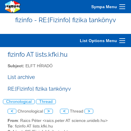
Sympa Menu
fizinfo - RE:[Fizinfo] fizika tankönyv
List Options Menu
fizinfo AT lists.kfki.hu
Subject:
ELFT HÍRADÓ
List archive
RE:[Fizinfo] fizika tankönyv
Chronological
Thread
<
Chronological
>
<
Thread
>
From
: Raics Péter <raics.peter AT science.unideb.hu>
To
: fizinfo AT lists.kfki.hu