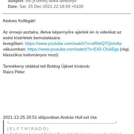
Subject
: RE:[Fizinfo] fizika tankönyv
Date
: Sat, 25 Dec 2021 22:18:59 +0100
Kedves Kollégák!
Az ünnepi asztalra, illetve képernyőre ajánlok én is videókat az
esési kísérletek bemutatására:
levegőben:
https://www.youtube.com/watch?v=aRhkQTQxm4w
vákuumban:
https://www.youtube.com/watch?v=E43-CfukEgs
(régi,
klasszikus tudományos mozi)
Termékeny vitákkal teli Boldog Újévet kívánok:
Raics Péter
2021-12-25 20:51 időpontban András Holl ezt írta:
*-----------------------------------------------------------------------*
| E L F T H I R A D O |