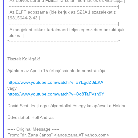
| Az Eotvos Lorand Fizikai Tarsulat informacios es vita-lapja |
|-----------------------------------------------------------------------|
| Az ELFT adoszama (ide kerjuk az SZJA 1 szazalekat!):
19815644-2-43 |
|-----------------------------------------------------------------------|
| A megjelent cikkek tartalmaert teljes egeszeben bekuldojuk
felelos. |
*-----------------------------------------------------------------------*
Tisztelt Kollégák!
Ajánlom az Apollo 15 űrhajósainak demonstrációját:
https://www.youtube.com/watch?v=oYEgdZ3iEKA
vagy
https://www.youtube.com/watch?v=Oo8TaPVsn9Y
David Scott leejt egy sólyomtollat és egy kalapácsot a Holdon.
Üdvözlettel: Holl András
----- Original Message -----
From: "dr. Zana János" <janos.zana AT yahoo.com>