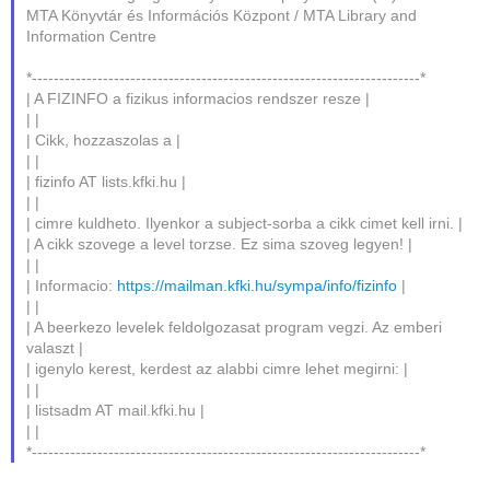
MTA Könyvtár és Információs Központ / MTA Library and
Information Centre
*-----------------------------------------------------------------------*
| A FIZINFO a fizikus informacios rendszer resze |
| |
| Cikk, hozzaszolas a |
| |
| fizinfo AT lists.kfki.hu |
| |
| cimre kuldheto. Ilyenkor a subject-sorba a cikk cimet kell irni. |
| A cikk szovege a level torzse. Ez sima szoveg legyen! |
| |
| Informacio:
https://mailman.kfki.hu/sympa/info/fizinfo
|
| |
| A beerkezo levelek feldolgozasat program vegzi. Az emberi
valaszt |
| igenylo kerest, kerdest az alabbi cimre lehet megirni: |
| |
| listsadm AT mail.kfki.hu |
| |
*-----------------------------------------------------------------------*