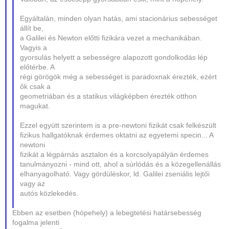
Egyáltalán, minden olyan hatás, ami stacionárius sebességet
állít be,
a Galilei és Newton előtti fizikára vezet a mechanikában.
Vagyis a
gyorsulás helyett a sebességre alapozott gondolkodás lép
előtérbe. A
régi görögök még a sebességet is paradoxnak érezték, ezért
ők csak a
geometriában és a statikus világképben érezték otthon
magukat.
Ezzel együtt szerintem is a pre-newtoni fizikát csak felkészült
fizikus hallgatóknak érdemes oktatni az egyetemi specin... A
newtoni
fizikát a légpárnás asztalon és a korcsolyapályán érdemes
tanulmányozni - mind ott, ahol a súrlódás és a közegellenállás
elhanyagolható. Vagy gördüléskor, ld. Galilei zseniális lejtői
vagy az
autós közlekedés.
Ebben az esetben (hópehely) a lebegtetési határsebesség
fogalma jelenti