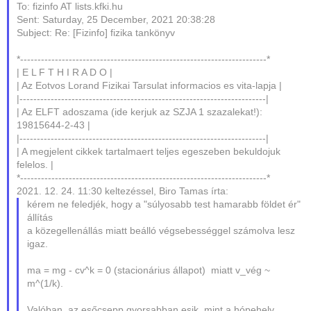
To: fizinfo AT lists.kfki.hu
Sent: Saturday, 25 December, 2021 20:38:28
Subject: Re: [Fizinfo] fizika tankönyv
*-----------------------------------------------------------------------*
| E L F T H I R A D O |
| Az Eotvos Lorand Fizikai Tarsulat informacios es vita-lapja |
|-----------------------------------------------------------------------|
| Az ELFT adoszama (ide kerjuk az SZJA 1 szazalekat!):
19815644-2-43 |
|-----------------------------------------------------------------------|
| A megjelent cikkek tartalmaert teljes egeszeben bekuldojuk
felelos. |
*-----------------------------------------------------------------------*
2021. 12. 24. 11:30 keltezéssel, Biro Tamas írta:
kérem ne feledjék, hogy a "súlyosabb test hamarabb földet ér"
állítás
a közegellenállás miatt beálló végsebességgel számolva lesz
igaz.
ma = mg - cv^k = 0 (stacionárius állapot) miatt v_vég ~
m^(1/k).
Valóban, az esőcsepp gyorsabban esik, mint a hópehely.