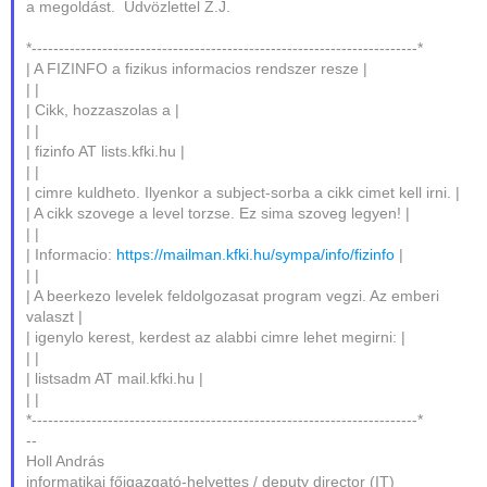
a megoldást. Üdvözlettel Z.J.
*-----------------------------------------------------------------------*
| A FIZINFO a fizikus informacios rendszer resze |
| |
| Cikk, hozzaszolas a |
| |
| fizinfo AT lists.kfki.hu |
| |
| cimre kuldheto. Ilyenkor a subject-sorba a cikk cimet kell irni. |
| A cikk szovege a level torzse. Ez sima szoveg legyen! |
| |
| Informacio:
https://mailman.kfki.hu/sympa/info/fizinfo
|
| |
| A beerkezo levelek feldolgozasat program vegzi. Az emberi
valaszt |
| igenylo kerest, kerdest az alabbi cimre lehet megirni: |
| |
| listsadm AT mail.kfki.hu |
| |
*-----------------------------------------------------------------------*
--
Holl András
informatikai főigazgató-helyettes / deputy director (IT)