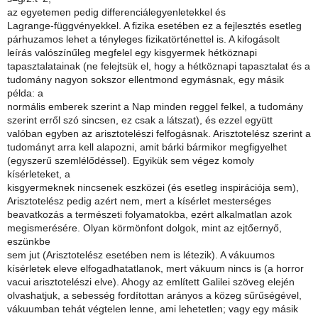
az egyetemen pedig differenciálegyenletekkel és
Lagrange-függvényekkel. A fizika esetében ez a fejlesztés esetleg
párhuzamos lehet a tényleges fizikatörténettel is. A kifogásolt
leírás valószínűleg megfelel egy kisgyermek hétköznapi
tapasztalatainak (ne felejtsük el, hogy a hétköznapi tapasztalat és a
tudomány nagyon sokszor ellentmond egymásnak, egy másik
példa: a
normális emberek szerint a Nap minden reggel felkel, a tudomány
szerint erről szó sincsen, ez csak a látszat), és ezzel együtt
valóban egyben az arisztotelészi felfogásnak. Arisztotelész szerint a
tudományt arra kell alapozni, amit bárki bármikor megfigyelhet
(egyszerű szemlélődéssel). Egyikük sem végez komoly
kísérleteket, a
kisgyermeknek nincsenek eszközei (és esetleg inspirációja sem),
Arisztotelész pedig azért nem, mert a kísérlet mesterséges
beavatkozás a természeti folyamatokba, ezért alkalmatlan azok
megismerésére. Olyan körmönfont dolgok, mint az ejtőernyő,
eszünkbe
sem jut (Arisztotelész esetében nem is létezik). A vákuumos
kísérletek eleve elfogadhatatlanok, mert vákuum nincs is (a horror
vacui arisztotelészi elve). Ahogy az említett Galilei szöveg elején
olvashatjuk, a sebesség fordítottan arányos a közeg sűrűségével,
vákuumban tehát végtelen lenne, ami lehetetlen; vagy egy másik