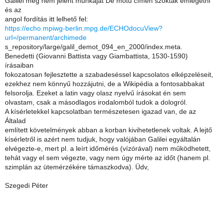
Galilei meg nem jelent munkáját De motu címen szokták emlegetni
és az
angol fordítás itt lelhető fel:
https://echo.mpiwg-berlin.mpg.de/ECHOdocuView?
url=/permanent/archimede
s_repository/large/galil_demot_094_en_2000/index.meta.
Benedetti (Giovanni Battista vagy Giambattista, 1530-1590)
írásaiban
fokozatosan fejlesztette a szabadeséssel kapcsolatos elképzeléseit,
ezekhez nem könnyű hozzájutni, de a Wikipédia a fontosabbakat
felsorolja. Ezeket a latin vagy olasz nyelvű írásokat én sem
olvastam, csak a másodlagos irodalomból tudok a dologról.
A kísérletekkel kapcsolatban természetesen igazad van, de az
Általad
említett követelmények abban a korban kivihetetlenek voltak. A lejtő
kísérletről is azért nem tudjuk, hogy valójában Galilei egyáltalán
elvégezte-e, mert pl. a leírt időmérés (vízórával) nem működhetett,
tehát vagy el sem végezte, vagy nem úgy mérte az időt (hanem pl.
szimplán az ütemérzékére támaszkodva). Üdv,
Szegedi Péter