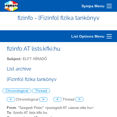
Sympa Menu
fizinfo - [Fizinfo] fizika tankönyv
List Options Menu
fizinfo AT lists.kfki.hu
Subject:
ELFT HÍRADÓ
List archive
[Fizinfo] fizika tankönyv
Chronological
Thread
<
Chronological
>
<
Thread
>
From
: "Szegedi Peter" <pszegedi AT caesar.elte.hu>
To
: fizinfo AT lists.kfki.hu