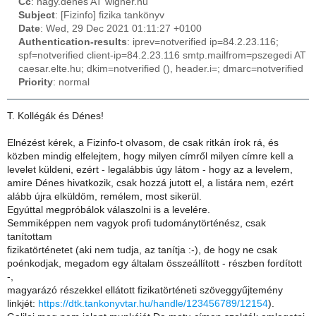
Cc
: nagy.denes AT wigner.hu
Subject
: [Fizinfo] fizika tankönyv
Date
: Wed, 29 Dec 2021 01:11:27 +0100
Authentication-results
: iprev=notverified ip=84.2.23.116;
spf=notverified client-ip=84.2.23.116 smtp.mailfrom=pszegedi AT
caesar.elte.hu; dkim=notverified (), header.i=; dmarc=notverified
Priority
: normal
T. Kollégák és Dénes!
Elnézést kérek, a Fizinfo-t olvasom, de csak ritkán írok rá, és
közben mindig elfelejtem, hogy milyen címről milyen címre kell a
levelet küldeni, ezért - legalábbis úgy látom - hogy az a levelem,
amire Dénes hivatkozik, csak hozzá jutott el, a listára nem, ezért
alább újra elküldöm, remélem, most sikerül.
Egyúttal megpróbálok válaszolni is a levelére.
Semmiképpen nem vagyok profi tudománytörténész, csak
tanítottam
fizikatörténetet (aki nem tudja, az tanítja :-), de hogy ne csak
poénkodjak, megadom egy általam összeállított - részben fordított
-,
magyarázó részekkel ellátott fizikatörténeti szöveggyűjtemény
linkjét:
https://dtk.tankonyvtar.hu/handle/123456789/12154
).