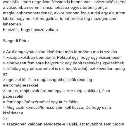
zseniális - mert negatívan Newton is benne van - arisztotelészi érv:
a vákuumban semmi sincs, tehát az egyes térbeli pontjai
megkülönböztethetetlenek, akkor honnan fogja tudni egy elgurított
labda, hogy hol kell megállnia, tehát örökké fog mozogni, ami
lehetetlen.
Elnézést, hogy hosszú voltam.
Szegedi Péter
>
Az ólomgolyó/tollpihe-kísérletet más formában ma is szokás
>
középiskolában bemutatni. Például úgy, hogy egy vízszintesen
>
elhelyezett fémlapra helyezünk egy papírszeletkét (ügyesebbek
>
állítólag egy pénzérmével is elő tudják adni), ezt követően pedig
az
>
egészet kb. 1 m magasságból elejtjük (esetleg
eletromágnesekkel
>
tartjuk, majd azok áramát egyszerre megszakítjuk), és a
papírszelet
a fémlappal/pénzérmével együtt ér földet.
>
Még csak kémcső/fémcső sem kell hozzá. De hogy ezt a
kísérletet a
17.
>
században valóban elvégezte-e valaki, azt továbbra sem tudom.