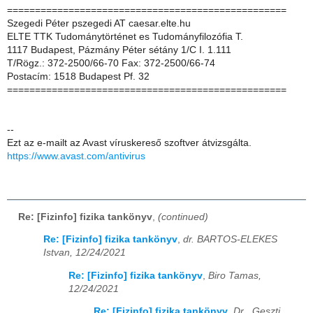
==================================================
Szegedi Péter pszegedi AT caesar.elte.hu
ELTE TTK Tudománytörténet es Tudományfilozófia T.
1117 Budapest, Pázmány Péter sétány 1/C I. 1.111
T/Rögz.: 372-2500/66-70 Fax: 372-2500/66-74
Postacím: 1518 Budapest Pf. 32
==================================================
--
Ezt az e-mailt az Avast víruskereső szoftver átvizsgálta.
https://www.avast.com/antivirus
Re: [Fizinfo] fizika tankönyv
,
(continued)
Re: [Fizinfo] fizika tankönyv
,
dr. BARTOS-ELEKES
Istvan, 12/24/2021
Re: [Fizinfo] fizika tankönyv
,
Biro Tamas,
12/24/2021
Re: [Fizinfo] fizika tankönyv
,
Dr . Geszti