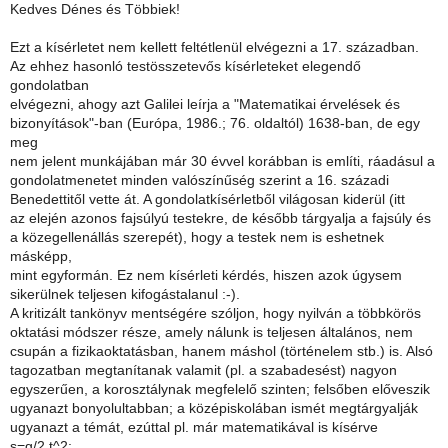
Kedves Dénes és Többiek!
Ezt a kísérletet nem kellett feltétlenül elvégezni a 17. században.
Az ehhez hasonló testösszetevős kísérleteket elegendő
gondolatban
elvégezni, ahogy azt Galilei leírja a "Matematikai érvelések és
bizonyítások"-ban (Európa, 1986.; 76. oldaltól) 1638-ban, de egy
meg
nem jelent munkájában már 30 évvel korábban is említi, ráadásul a
gondolatmenetet minden valószínűség szerint a 16. századi
Benedettitől vette át. A gondolatkísérletből világosan kiderül (itt
az elején azonos fajsúlyú testekre, de később tárgyalja a fajsúly és
a közegellenállás szerepét), hogy a testek nem is eshetnek
másképp,
mint egyformán. Ez nem kísérleti kérdés, hiszen azok úgysem
sikerülnek teljesen kifogástalanul :-).
A kritizált tankönyv mentségére szóljon, hogy nyilván a többkörös
oktatási módszer része, amely nálunk is teljesen általános, nem
csupán a fizikaoktatásban, hanem máshol (történelem stb.) is. Alsó
tagozatban megtanítanak valamit (pl. a szabadesést) nagyon
egyszerűen, a korosztálynak megfelelő szinten; felsőben előveszik
ugyanazt bonyolultabban; a középiskolában ismét megtárgyalják
ugyanazt a témát, ezúttal pl. már matematikával is kísérve
s=g/2.t^2;