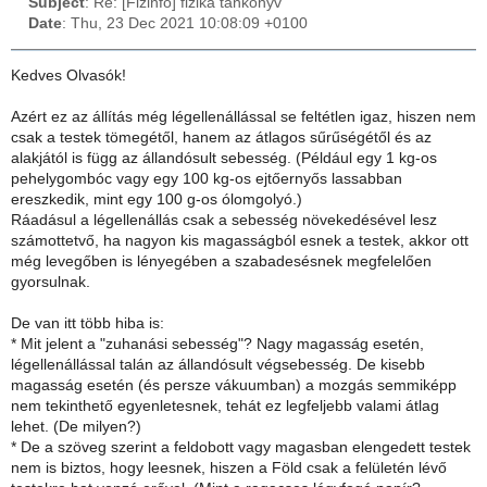
Subject
: Re: [Fizinfo] fizika tankönyv
Date
: Thu, 23 Dec 2021 10:08:09 +0100
Kedves Olvasók!
Azért ez az állítás még légellenállással se feltétlen igaz, hiszen nem
csak a testek tömegétől, hanem az átlagos sűrűségétől és az
alakjától is függ az állandósult sebesség. (Például egy 1 kg-os
pehelygombóc vagy egy 100 kg-os ejtőernyős lassabban
ereszkedik, mint egy 100 g-os ólomgolyó.)
Ráadásul a légellenállás csak a sebesség növekedésével lesz
számottetvő, ha nagyon kis magasságból esnek a testek, akkor ott
még levegőben is lényegében a szabadesésnek megfelelően
gyorsulnak.
De van itt több hiba is:
* Mit jelent a "zuhanási sebesség"? Nagy magasság esetén,
légellenállással talán az állandósult végsebesség. De kisebb
magasság esetén (és persze vákuumban) a mozgás semmiképp
nem tekinthető egyenletesnek, tehát ez legfeljebb valami átlag
lehet. (De milyen?)
* De a szöveg szerint a feldobott vagy magasban elengedett testek
nem is biztos, hogy leesnek, hiszen a Föld csak a felületén lévő