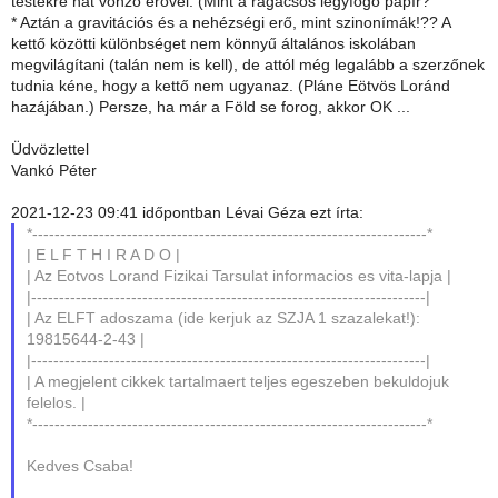
testekre hat vonzó erővel. (Mint a ragacsos légyfogó papír?
* Aztán a gravitációs és a nehézségi erő, mint szinonímák!?? A
kettő közötti különbséget nem könnyű általános iskolában
megvilágítani (talán nem is kell), de attól még legalább a szerzőnek
tudnia kéne, hogy a kettő nem ugyanaz. (Pláne Eötvös Loránd
hazájában.) Persze, ha már a Föld se forog, akkor OK ...
Üdvözlettel
Vankó Péter
2021-12-23 09:41 időpontban Lévai Géza ezt írta:
*-----------------------------------------------------------------------*
| E L F T H I R A D O |
| Az Eotvos Lorand Fizikai Tarsulat informacios es vita-lapja |
|-----------------------------------------------------------------------|
| Az ELFT adoszama (ide kerjuk az SZJA 1 szazalekat!):
19815644-2-43 |
|-----------------------------------------------------------------------|
| A megjelent cikkek tartalmaert teljes egeszeben bekuldojuk
felelos. |
*-----------------------------------------------------------------------*
Kedves Csaba!