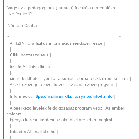
Vagy ez a pedagógusok (tudatos) fricskája a megalázó
fizetésekért?
Németh Csaba
*-----------------------------------------------------------------------*
| A FIZINFO a fizikus informacios rendszer resze |
| |
| Cikk, hozzaszolas a |
| |
| fizinfo AT lists.kfki.hu |
| |
| cimre kuldheto. Ilyenkor a subject-sorba a cikk cimet kell irni. |
| A cikk szovege a level torzse. Ez sima szoveg legyen! |
| |
| Informacio:
https://mailman.kfki.hu/sympa/info/fizinfo
|
| |
| A beerkezo levelek feldolgozasat program vegzi. Az emberi
valaszt |
| igenylo kerest, kerdest az alabbi cimre lehet megirni: |
| |
| listsadm AT mail.kfki.hu |
| |