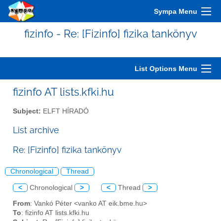
Sympa Menu
fizinfo - Re: [Fizinfo] fizika tankönyv
List Options Menu
fizinfo AT lists.kfki.hu
Subject:
ELFT HÍRADÓ
List archive
Re: [Fizinfo] fizika tankönyv
Chronological
Thread
<
Chronological
>
<
Thread
>
From
: Vankó Péter <vanko AT eik.bme.hu>
To
: fizinfo AT lists.kfki.hu