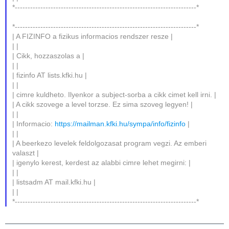
*-----------------------------------------------------------------------*
*-----------------------------------------------------------------------*
| A FIZINFO a fizikus informacios rendszer resze |
| |
| Cikk, hozzaszolas a |
| |
| fizinfo AT lists.kfki.hu |
| |
| cimre kuldheto. Ilyenkor a subject-sorba a cikk cimet kell irni. |
| A cikk szovege a level torzse. Ez sima szoveg legyen! |
| |
| Informacio:
https://mailman.kfki.hu/sympa/info/fizinfo
|
| |
| A beerkezo levelek feldolgozasat program vegzi. Az emberi
valaszt |
| igenylo kerest, kerdest az alabbi cimre lehet megirni: |
| |
| listsadm AT mail.kfki.hu |
| |
*-----------------------------------------------------------------------*