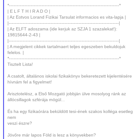
*-----------------------------------------------------------------------*
| E L F T H I R A D O |
| Az Eotvos Lorand Fizikai Tarsulat informacios es vita-lapja |
|-----------------------------------------------------------------------|
| Az ELFT adoszama (ide kerjuk az SZJA 1 szazalekat!):
19815644-2-43 |
|-----------------------------------------------------------------------|
| A megjelent cikkek tartalmaert teljes egeszeben bekuldojuk
felelos. |
*-----------------------------------------------------------------------*
Tisztelt Lista!
A csatolt, általános iskolai fizikakönyv bekeretezett kijelentésére
hívnám fel a figyelmet!
Arisztotelész, a Első Mozgató jobbján ülve mosolyog ránk az
állócsillagok szférája mögül...
És ha egy fizikaórára beküldött tesi-ének szakos kolléga esetleg
nem
veszi észre?
Jövőre már lapos Föld is lesz a könyvekben?