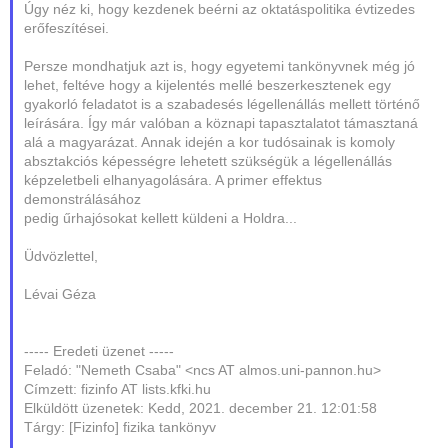
Úgy néz ki, hogy kezdenek beérni az oktatáspolitika évtizedes
erőfeszítései.
Persze mondhatjuk azt is, hogy egyetemi tankönyvnek még jó
lehet, feltéve hogy a kijelentés mellé beszerkesztenek egy
gyakorló feladatot is a szabadesés légellenállás mellett történő
leírására. Így már valóban a köznapi tapasztalatot támasztaná
alá a magyarázat. Annak idején a kor tudósainak is komoly
absztakciós képességre lehetett szükségük a légellenállás
képzeletbeli elhanyagolására. A primer effektus
demonstrálásához
pedig űrhajósokat kellett küldeni a Holdra...
Üdvözlettel,
Lévai Géza
----- Eredeti üzenet -----
Feladó: "Nemeth Csaba" <ncs AT almos.uni-pannon.hu>
Címzett: fizinfo AT lists.kfki.hu
Elküldött üzenetek: Kedd, 2021. december 21. 12:01:58
Tárgy: [Fizinfo] fizika tankönyv