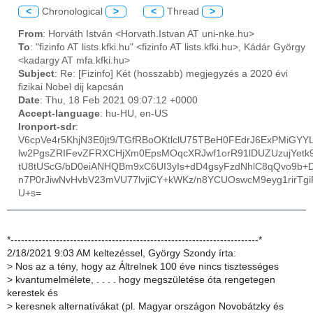
<
Chronological
>
<
Thread
>
From
: Horváth István <Horvath.Istvan AT uni-nke.hu>
To
: "fizinfo AT lists.kfki.hu" <fizinfo AT lists.kfki.hu>, Kádár György
<kadargy AT mfa.kfki.hu>
Subject
: Re: [Fizinfo] Két (hosszabb) megjegyzés a 2020 évi
fizikai Nobel dij kapcsán
Date
: Thu, 18 Feb 2021 09:07:12 +0000
Accept-language
: hu-HU, en-US
Ironport-sdr
:
V6cpVe4r5KhjN3E0jt9/TGfRBoOKtlclU75TBeH0FEdrJ6ExPMiGYY
lw2PgsZRIFevZFRXCHjXm0EpsMOqcXRJwf1orR91lDUZUzujYet
tU8tUScG/bD0eiANHQBm9xC6UI3yIs+dD4gsyFzdNhlC8qQvo9
n7P0rJiwNvHvbV23mVU77lvjiCY+kWKz/n8YCUOswcM9eyg1rirTgi
U+s=
*-----------------------------------------------------------------------*
2/18/2021 9:03 AM keltezéssel, György Szondy írta:
>
Nos az a tény, hogy az Áltrelnek 100 éve nincs tisztességes
>
kvantumelmélete, . . . . hogy megszületése óta rengetegen
kerestek és
>
keresnek alternatívákat (pl. Magyar országon Novobátzky és