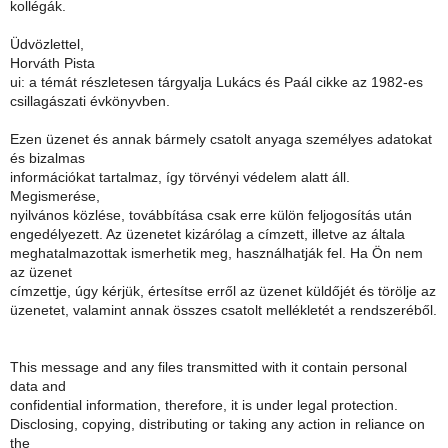
kollégák.
Üdvözlettel,
Horváth Pista
ui: a témát részletesen tárgyalja Lukács és Paál cikke az 1982-es
csillagászati évkönyvben.
Ezen üzenet és annak bármely csatolt anyaga személyes adatokat
és bizalmas
információkat tartalmaz, így törvényi védelem alatt áll.
Megismerése,
nyilvános közlése, továbbítása csak erre külön feljogosítás után
engedélyezett. Az üzenetet kizárólag a címzett, illetve az általa
meghatalmazottak ismerhetik meg, használhatják fel. Ha Ön nem
az üzenet
címzettje, úgy kérjük, értesítse erről az üzenet küldőjét és törölje az
üzenetet, valamint annak összes csatolt mellékletét a rendszeréből.
This message and any files transmitted with it contain personal
data and
confidential information, therefore, it is under legal protection.
Disclosing, copying, distributing or taking any action in reliance on
the