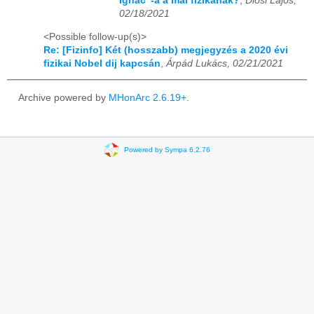
Ignác"-a a mai fizikának?
,
Diosi Lajos,
02/18/2021
<Possible follow-up(s)>
Re: [Fizinfo] Két (hosszabb) megjegyzés a 2020 évi
fizikai Nobel dij kapcsán
,
Árpád Lukács, 02/21/2021
Archive powered by
MHonArc 2.6.19+
.
Powered by Sympa 6.2.76