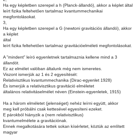
Ha egy képletben szerepel a h (Planck-állandó), akkor a képlet által
leírt fizika feltehetően tartalmaz kvantummechanikai
megfontolásokat.
3,
Ha egy képletben szerepel a G (newtoni gravitációs állandó), akkor
a képlet
által
leírt fizika feltehetően tartalmaz gravitációelméleti megfontolásokat.
A "mindent" leíró egyenletnek tartalmaznia kellene mind a 3
állandót.
Ez az elmélet valóban általunk még nem ismeretes.
Viszont ismerjük az 1 és 2 egyesítését:
Relativisztikus kvantummechanika (Dirac-egyenlet 1928)
És ismerjük a relativisztikus gravitáció elméletet
általános relativitáselmélet néven (Einstein-egyenletek, 1915)
Ha a három elméletet (jelenséget) nehéz leírni együtt, akkor
meg kell próbálni csak kettesével egyesíteni ezeket.
E párokból hiányzik a (nem relativisztikus)
kvantumelmélete a gravitációnak.
Ennek megalkotására tettek sokan kísérletet, köztük az említett
magyar