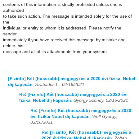
contents of this information is strictly prohibited unless one is
authorized
to take such action. The message is intended solely for the use of
the
individual or entity to whom it is addressed. Please notify the
sender
immediately if you have received this message by mistake and
delete this
message and all of its attachments from your system.
[Fizinfo] Két (hosszabb) megjegyzés a 2020 évi fizikai Nobel
dij kapcsán
,
Szabados,L., 02/16/2021
Re: [Fizinfo] Két (hosszabb) megjegyzés a 2020 évi
fizikai Nobel dij kapcsán
,
György Szondy, 02/16/2021
Re: [Fizinfo] Két (hosszabb) megjegyzés a 2020
évi fizikai Nobel dij kapcsán
,
Wolf Gyorgy,
02/16/2021
Re: [Fizinfo] Két (hosszabb) megjegyzés a
2020 évi fizikai Nobel dij kapcsán
,
Zoltan