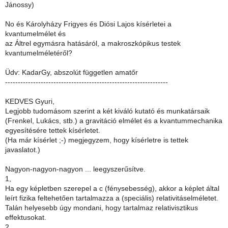
Jánossy)
No és Károlyházy Frigyes és Diósi Lajos kísérletei a
kvantumelmélet és
az Áltrel egymásra hatásáról, a makroszkópikus testek
kvantumelméletéről?
Üdv: KadarGy, abszolút független amatőr
----------------------------------------------------------------
KEDVES Gyuri,
Legjobb tudomásom szerint a két kiváló kutató és munkatársaik
(Frenkel, Lukács, stb.) a gravitáció elmélet és a kvantummechanika
egyesítésére tettek kísérletet.
(Ha már kísérlet ;-) megjegyzem, hogy kísérletre is tettek
javaslatot.)
Nagyon-nagyon-nagyon ... leegyszerűsítve.
1,
Ha egy képletben szerepel a c (fénysebesség), akkor a képlet által
leírt fizika feltehetően tartalmazza a (speciális) relativitáselméletet.
Talán helyesebb úgy mondani, hogy tartalmaz relativisztikus
effektusokat.
2,