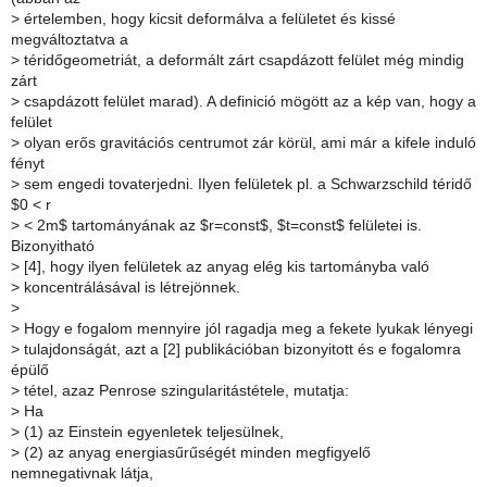
>
értelemben, hogy kicsit deformálva a felületet és kissé
megváltoztatva a
>
téridőgeometriát, a deformált zárt csapdázott felület még mindig
zárt
>
csapdázott felület marad). A definició mögött az a kép van, hogy a
felület
>
olyan erős gravitációs centrumot zár körül, ami már a kifele induló
fényt
>
sem engedi tovaterjedni. Ilyen felületek pl. a Schwarzschild téridő
$0 < r
>
< 2m$ tartományának az $r=const$, $t=const$ felületei is.
Bizonyitható
>
[4], hogy ilyen felületek az anyag elég kis tartományba való
>
koncentrálásával is létrejönnek.
>
>
Hogy e fogalom mennyire jól ragadja meg a fekete lyukak lényegi
>
tulajdonságát, azt a [2] publikációban bizonyitott és e fogalomra
épülő
>
tétel, azaz Penrose szingularitástétele, mutatja:
>
Ha
>
(1) az Einstein egyenletek teljesülnek,
>
(2) az anyag energiasűrűségét minden megfigyelő
nemnegativnak látja,