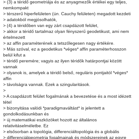
>
(3) a téridő geometriája és az anyagmezők értékei egy teljes,
nemkompakt
>
térszerű hiperfelületen (ún. Cauchy felületen) megadott kezdeti
>
adatokból megjósolhatók,
>
(4) a téridőben van egy zárt csapdázott felület,
>
akkor a téridő tartalmaz olyan fényszerű geodetikust, ami nem
értelmezett
>
az affin paraméterének a tetszőlegesen nagy értékére.
>
Más szóval, ez a geodetikus *véges* affin paraméterhosszon
belül kifut a
>
téridő peremére; vagyis az ilyen téridők határpontjai között
vannak
>
olyanok is, amelyek a téridő belső, reguláris pontjaitól *véges*
affin
>
távolságra vannak. Ezek a szingularitások.
>
>
A csapdázott felület fogalmának a bevezetése és a most idézett
tétel
>
bizonyitása valódi *paradigmaváltást* is jelentett a
gondolkodásunkban és
>
új matematikai eszközöket hozott az általános
relativitáselméletbe. Ez
>
elsősorban a topológia, differenciáltopológia és a globális
>
differenciálgeometria fogalmainak és módszereinek az egyre