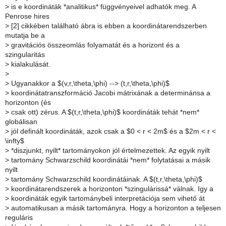
>
is e koordináták *analitikus* függvényeivel adhatók meg. A
Penrose hires
>
[2] cikkében található ábra is ebben a koordinátarendszerben
mutatja be a
>
gravitációs összeomlás folyamatát és a horizont és a
szingularitás
>
kialakulását.
>
>
Ugyanakkor a $(v,r,\theta,\phi) --> (t,r,\theta,\phi)$
>
koordinátatranszformáció Jacobi mátrixának a determinánsa a
horizonton (és
>
csak ott) zérus. A $(t,r,\theta,\phi)$ koordináták tehát *nem*
globálisan
>
jól definált koordináták, azok csak a $0 < r < 2m$ és a $2m < r <
\infty$
>
*diszjunkt, nyilt* tartományokon jól értelmezettek. Az egyik nyilt
>
tartomány Schwarzschild koordinátái *nem* folytatásai a másik
nyilt
>
tartomány Schwarzschild koordinátáinak. A $(t,r,\theta,\phi)$
>
koordinátarendszerek a horizonton *szingulárissá* válnak. Igy a
>
koordináták egyik tartománybeli interpretációja sem vihető át
>
automatikusan a másik tartományra. Hogy a horizonton a teljesen
reguláris