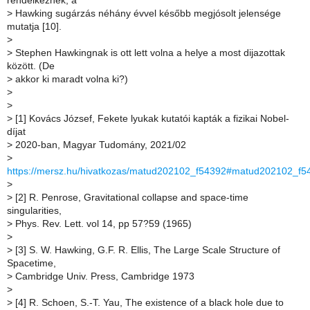
rendelkeznek, a
>
Hawking sugárzás néhány évvel később megjósolt jelensége
mutatja [10].
>
>
Stephen Hawkingnak is ott lett volna a helye a most dijazottak
között. (De
>
akkor ki maradt volna ki?)
>
>
>
[1] Kovács József, Fekete lyukak kutatói kapták a fizikai Nobel-
díjat
>
2020-ban, Magyar Tudomány, 2021/02
>
https://mersz.hu/hivatkozas/matud202102_f54392#matud202102_f5
>
>
[2] R. Penrose, Gravitational collapse and space-time
singularities,
>
Phys. Rev. Lett. vol 14, pp 57?59 (1965)
>
>
[3] S. W. Hawking, G.F. R. Ellis, The Large Scale Structure of
Spacetime,
>
Cambridge Univ. Press, Cambridge 1973
>
>
[4] R. Schoen, S.-T. Yau, The existence of a black hole due to