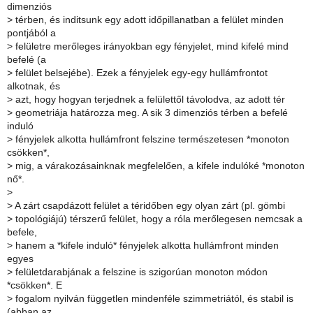
dimenziós
>
térben, és inditsunk egy adott időpillanatban a felület minden
pontjából a
>
felületre merőleges irányokban egy fényjelet, mind kifelé mind
befelé (a
>
felület belsejébe). Ezek a fényjelek egy-egy hullámfrontot
alkotnak, és
>
azt, hogy hogyan terjednek a felülettől távolodva, az adott tér
>
geometriája határozza meg. A sik 3 dimenziós térben a befelé
induló
>
fényjelek alkotta hullámfront felszine természetesen *monoton
csökken*,
>
mig, a várakozásainknak megfelelően, a kifele indulóké *monoton
nő*.
>
>
A zárt csapdázott felület a téridőben egy olyan zárt (pl. gömbi
>
topológiájú) térszerű felület, hogy a róla merőlegesen nemcsak a
befele,
>
hanem a *kifele induló* fényjelek alkotta hullámfront minden
egyes
>
felületdarabjának a felszine is szigorúan monoton módon
*csökken*. E
>
fogalom nyilván független mindenféle szimmetriától, és stabil is
(abban az