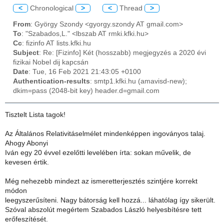
<
Chronological
>
<
Thread
>
From
: György Szondy <gyorgy.szondy AT gmail.com>
To
: "Szabados,L." <lbszab AT rmki.kfki.hu>
Cc
: fizinfo AT lists.kfki.hu
Subject
: Re: [Fizinfo] Két (hosszabb) megjegyzés a 2020 évi
fizikai Nobel dij kapcsán
Date
: Tue, 16 Feb 2021 21:43:05 +0100
Authentication-results
: smtp1.kfki.hu (amavisd-new);
dkim=pass (2048-bit key) header.d=gmail.com
Tisztelt Lista tagok!
Az Általános Relativitáselmélet mindenképpen ingoványos talaj.
Ahogy Abonyi
Iván egy 20 évvel ezelőtti levelében írta: sokan művelik, de
kevesen értik.
Még nehezebb mindezt az ismeretterjesztés szintjére korrekt
módon
leegyszerűsíteni. Nagy bátorság kell hozzá... láhatólag így sikerült.
Szóval abszolút megértem Szabados László helyesbítésre tett
erőfeszítését.