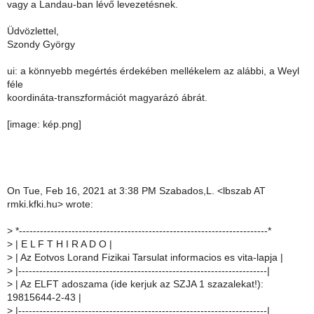
vagy a Landau-ban lévő levezetésnek.
Üdvözlettel,
Szondy György
ui: a könnyebb megértés érdekében mellékelem az alábbi, a Weyl
féle
koordináta-transzformációt magyarázó ábrát.
[image: kép.png]
On Tue, Feb 16, 2021 at 3:38 PM Szabados,L. <lbszab AT
rmki.kfki.hu> wrote:
>
*-----------------------------------------------------------------------*
>
| E L F T H I R A D O |
>
| Az Eotvos Lorand Fizikai Tarsulat informacios es vita-lapja |
>
|-----------------------------------------------------------------------|
>
| Az ELFT adoszama (ide kerjuk az SZJA 1 szazalekat!):
19815644-2-43 |
>
|-----------------------------------------------------------------------|