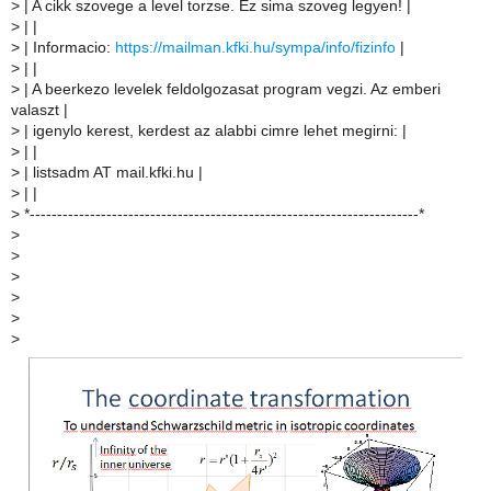
>
| A cikk szovege a level torzse. Ez sima szoveg legyen! |
>
| |
>
| Informacio:
https://mailman.kfki.hu/sympa/info/fizinfo
|
>
| |
>
| A beerkezo levelek feldolgozasat program vegzi. Az emberi
valaszt |
>
| igenylo kerest, kerdest az alabbi cimre lehet megirni: |
>
| |
>
| listsadm AT mail.kfki.hu |
>
| |
>
*-----------------------------------------------------------------------*
>
>
>
>
>
>