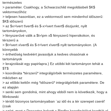
természetes
>
paraméter. Csakhogy, a Schwarzschild megoldásbeli $K$
vektormezőhöz
>
teljesen hasonlóan, ez a vektormező sem mindenhol időszerű:
$K$ időszerű
>
az $x>\vert t\vert$ és $-x>\vert t\vert$ diszjunkt, nyilt
tartományokon,
>
fényszerűvé válik a $t=\pm x$ fényszerű hipersikokon, és
térszerű a
>
$t>\vert x\vert$ és $-t>\vert x\vert$ nyilt tartományokon. (A
könnyebb
>
érthetőség kedvéért javasoljuk a kedves olvasónak e
tartományok
>
lerajzolását egy papirlapra.) Ez utóbbi két tartományon tehát a
$T$
>
koordináta *térszerű* integrálgörbék természetes paramétere,
miközben az
>
az előbbi kettőn még *időszerű* integrálgörbék paramétere. De
ez alapján
>
senki sem gondolná, mint ahogy ebből nem is következik, hogy a
Minkowski
>
téridő bizonyos tartományaiban `az idő és a tér szerepet cserél'
(csak
>
azért, mert a Descartes helyett a Rindler koordinátákat kezdtük el