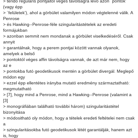
>
téridő reguláris pontjaitól véges távolságra lévő azon `pontok'
(vagy épp
>
`felületek'), ahol a görbület valamilyen módon végtelenné válik. A
Penrose
>
és Hawking--Penrose-féle szingularitástételek az eredeti
formájukban
>
azonban semmit nem mondanak a görbület viselkedéséről. Csak
annyit
>
garantálnak, hogy a perem pontjai között vannak olyanok,
amelyek a belső
>
pontoktól véges affin távolságra vannak, de azt már nem, hogy
az e
>
pontokba futó geodetikusok mentén a görbület divergál. Meglepő
módon egy
>
ezzel épp ellentétes irányba mutató eredmény származtatható:
megmutatható
>
[7], hogy mind a Penrose, mind a Hawking--Penrose (valamint a
[3]
>
monográfiában található további három) szingularitástétel
bizonyitása
>
módositható oly módon, hogy a tételek eredeti feltételei nem csak
a
>
szingularitásokba futó geodetikusok létét garantálják, hanem azt
is, hogy