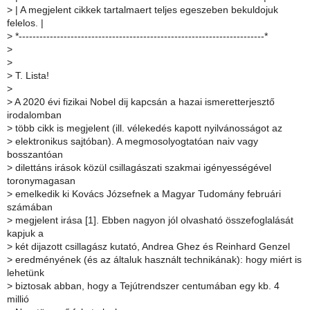
>
| A megjelent cikkek tartalmaert teljes egeszeben bekuldojuk
felelos. |
>
*-----------------------------------------------------------------------*
>
>
>
T. Lista!
>
>
A 2020 évi fizikai Nobel dij kapcsán a hazai ismeretterjesztő
irodalomban
>
több cikk is megjelent (ill. vélekedés kapott nyilvánosságot az
>
elektronikus sajtóban). A megmosolyogtatóan naiv vagy
bosszantóan
>
dilettáns irások közül csillagászati szakmai igényességével
toronymagasan
>
emelkedik ki Kovács Józsefnek a Magyar Tudomány februári
számában
>
megjelent irása [1]. Ebben nagyon jól olvasható összefoglalását
kapjuk a
>
két dijazott csillagász kutató, Andrea Ghez és Reinhard Genzel
>
eredményének (és az általuk használt technikának): hogy miért is
lehetünk
>
biztosak abban, hogy a Tejútrendszer centumában egy kb. 4
millió