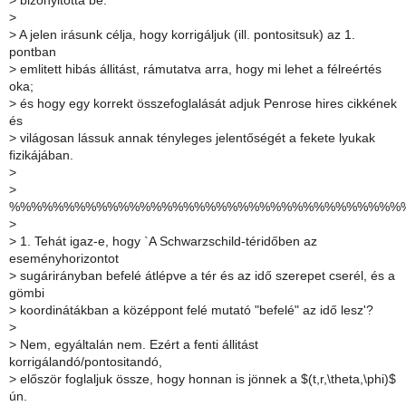
>
bizonyitotta be.
>
>
A jelen irásunk célja, hogy korrigáljuk (ill. pontositsuk) az 1.
pontban
>
emlitett hibás állitást, rámutatva arra, hogy mi lehet a félreértés
oka;
>
és hogy egy korrekt összefoglalását adjuk Penrose hires cikkének
és
>
világosan lássuk annak tényleges jelentőségét a fekete lyukak
fizikájában.
>
>
%%%%%%%%%%%%%%%%%%%%%%%%%%%%%%%%%%%%
>
>
1. Tehát igaz-e, hogy `A Schwarzschild-téridőben az
eseményhorizontot
>
sugárirányban befelé átlépve a tér és az idő szerepet cserél, és a
gömbi
>
koordinátákban a középpont felé mutató "befelé" az idő lesz'?
>
>
Nem, egyáltalán nem. Ezért a fenti állitást
korrigálandó/pontositandó,
>
először foglaljuk össze, hogy honnan is jönnek a $(t,r,\theta,\phi)$
ún.