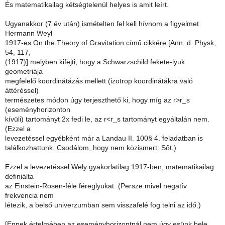
És matematikailag kétségtelenül helyes is amit leírt.
Ugyanakkor (7 év után) ismételten fel kell hívnom a figyelmet
Hermann Weyl
1917-es On the Theory of Gravitation című cikkére [Ann. d. Physk,
54, 117,
(1917)] melyben kifejti, hogy a Schwarzschild fekete-lyuk
geometriája
megfelelő koordinátázás mellett (izotrop koordinátákra való
áttéréssel)
természetes módon úgy terjeszthető ki, hogy míg az r>r_s
(eseményhorizonton
kívüli) tartományt 2x fedi le, az r<r_s tartományt egyáltalán nem.
(Ezzel a
levezetéssel egyébként már a Landau II. 100§ 4. feladatban is
találkozhattunk. Csodálom, hogy nem közismert. Sőt.)
Ezzel a levezetéssel Wely gyakorlatilag 1917-ben, matematikailag
definiálta
az Einstein-Rosen-féle féreglyukat. (Persze mivel negatív
frekvencia nem
létezik, a belső univerzumban sem visszafelé fog telni az idő.)
[Ennek értelmében az eseményhorizontnál nem úgy esünk bele