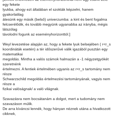
egy fekete
lyukba, ahogy ezt általában el szokták képzelni, hanem
gyakorlatilag
átesünk egy másik (belső) univerzumba: a kint és bent fogalma
felcserélődik, és tovább megyünk ugyanabba az irányba, mégis
látszólag
távolodni fogunk az eseményhorizonttól.]
Weyl levezetése alapján az, hogy a fekete lyuk belsejében ( r<r_s
koordináták esetén) a tér időszerűvé válik igazából pusztán egy
matematikai
megoldás. Mintha a valós számok halmazán a -1 négyzetgyökét
szeretnénk
értelmezni. A fentiek értelmében ugyanis az r<r_s tartomány nem
része
Schwarzschild megoldás értelmezési tartományának, vagyis nem
része a
fizikai valóságnak/ a való világnak.
Szavazásra nem bocsátanám a dolgot, mert a tudomány nem
szavazáson múlik.
De arra kíváncsi lennék, hogy hányan néznek utána a hivatkozott
cikknek,