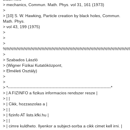
>
mechanics, Commun. Math. Phys. vol 31, 161 (1973)
>
>
[10] S. W. Hawking, Particle creation by black holes, Commun.
Math. Phys.
>
vol 43, 199 (1975)
>
>
>
%%%%%%%%%%%%%%%%%%%%%%%%%%%%%%%%%%%%
>
>
Szabados László
>
(Wigner Fizikai Kutatóközpont,
>
Elméleti Osztály)
>
>
>
*-----------------------------------------------------------------------*
>
| A FIZINFO a fizikus informacios rendszer resze |
>
| |
>
| Cikk, hozzaszolas a |
>
| |
>
| fizinfo AT lists.kfki.hu |
>
| |
>
| cimre kuldheto. Ilyenkor a subject-sorba a cikk cimet kell irni. |