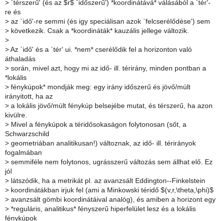
>
`térszerű' (és az $r$ `időszerű') *koordinátává* válásából a `tér'-
re és
>
az `idő'-re semmi (és igy speciálisan azok `felcserélődése') sem
>
következik. Csak a *koordináták* kauzális jellege változik.
>
>
Az `idő' és a `tér' ui. *nem* cserélődik fel a horizonton való
áthaladás
>
során, mivel azt, hogy mi az idő- ill. térirány, minden pontban a
*lokális
>
fénykúpok* mondják meg: egy irány időszerű és jövő/múlt
irányitott, ha az
>
a lokális jövő/múlt fénykúp belsejébe mutat, és térszerű, ha azon
kivülre.
>
Mivel a fénykúpok a téridősokaságon folytonosan (sőt, a
Schwarzschild
>
geometriában analitikusan!) változnak, az idő- ill. térirányok
fogalmában
>
semmiféle nem folytonos, ugrásszerű változás sem állhat elő. Ez
jól
>
látszódik, ha a metrikát pl. az avanzsált Eddington--Finkelstein
>
koordinátákban irjuk fel (ami a Minkowski téridő $(v,r,\theta,\phi)$
>
avanzsált gömbi koordinátáival analóg), és amiben a horizont egy
>
*reguláris, analitikus* fényszerű hiperfelület lesz és a lokális
fénykúpok