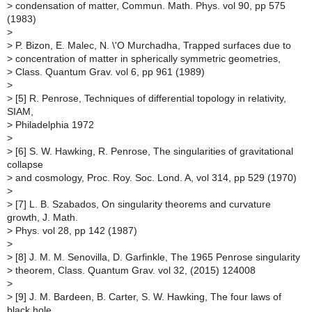
>
condensation of matter, Commun. Math. Phys. vol 90, pp 575
(1983)
>
>
P. Bizon, E. Malec, N. \'O Murchadha, Trapped surfaces due to
>
concentration of matter in spherically symmetric geometries,
>
Class. Quantum Grav. vol 6, pp 961 (1989)
>
>
[5] R. Penrose, Techniques of differential topology in relativity,
SIAM,
>
Philadelphia 1972
>
>
[6] S. W. Hawking, R. Penrose, The singularities of gravitational
collapse
>
and cosmology, Proc. Roy. Soc. Lond. A, vol 314, pp 529 (1970)
>
>
[7] L. B. Szabados, On singularity theorems and curvature
growth, J. Math.
>
Phys. vol 28, pp 142 (1987)
>
>
[8] J. M. M. Senovilla, D. Garfinkle, The 1965 Penrose singularity
>
theorem, Class. Quantum Grav. vol 32, (2015) 124008
>
>
[9] J. M. Bardeen, B. Carter, S. W. Hawking, The four laws of
black hole