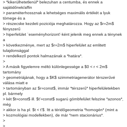
>
*kikerülhetetlenül* belezuhan a centumba, és ennek a
sajátidőnek/affin
>
paraméterhossznak a lehetséges maximális értékét a lyuk
tömege és a
>
részecske kezdeti poziciója meghatározza. Hogy az $r=2m$
fényszerű
>
hiperfelület `eseményhorizont'-ként jelenik meg ennek a ténynek
a
>
következménye, mert az $r=2m$ hiperfelület az emlitett
tulajdonsággal
>
rendelkező pontok halmazának a *határa*.
>
>
A másik figyelemre méltó különlegessége a $0 < r < 2m$
tartomány
>
geometriájának, hogy a $K$ szimmetriagenerátor térszerűvé
válása miatt e
>
tartományban az $r=const$, immár *térszerű* hiperfelületekben
pl. bármely
>
két $t=const$ ill. $t'=const$ sugarú gömbfelület felszine *azonos*,
még
>
akkor is ha pl. $t < t'$. Itt a téridőgeometria *homogén* (mint a
>
kozmológiai modellekben), de már *nem stacionárius*.
>
>