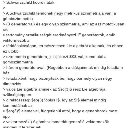
>
Schwarzschild koordináták.
>
>
A Schwarzschild téridőnek négy metrikus szimmetriája van: a
gömbszimmetria
>
(3 generátorral) és egy olyan szimmetria, ami az aszimptotikusan
sik
>
tartomány sztatikusságát eredményezi. E generátorok, amik
vektormezők a
>
téridősokaságon, természetesen Lie algebrát alkotnak, és ebben
ez utóbbi
>
szimmetria generátora, jelöljük ezt $K$-val, kommutál a
gömbszimmetria
>
három generátorával. (Régebben a diákjaimnak mindig feladtam
házi
>
feladatként, hogy bizonyitsák be, hogy bármely olyan négy
dimenziós
>
valós Lie algebra aminek az $so(3)$ rész Lie algebrája,
szükségképpen
>
direktösszeg: $so(3) \oplus I$. Igy az $I$ elemei mindig
kommutálnak az
>
$so(3)$ elemeivel, függetlenül attól, hogy e generátorok most
épp
>
vektormezők.) A gömbszimmetriát generáló vektormezők
mindenütt térszerűek,