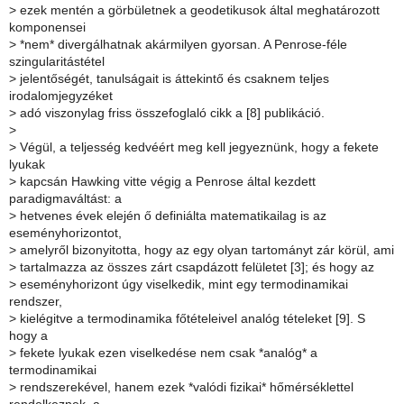
>
ezek mentén a görbületnek a geodetikusok által meghatározott
komponensei
>
*nem* divergálhatnak akármilyen gyorsan. A Penrose-féle
szingularitástétel
>
jelentőségét, tanulságait is áttekintő és csaknem teljes
irodalomjegyzéket
>
adó viszonylag friss összefoglaló cikk a [8] publikáció.
>
>
Végül, a teljesség kedvéért meg kell jegyeznünk, hogy a fekete
lyukak
>
kapcsán Hawking vitte végig a Penrose által kezdett
paradigmaváltást: a
>
hetvenes évek elején ő definiálta matematikailag is az
eseményhorizontot,
>
amelyről bizonyitotta, hogy az egy olyan tartományt zár körül, ami
>
tartalmazza az összes zárt csapdázott felületet [3]; és hogy az
>
eseményhorizont úgy viselkedik, mint egy termodinamikai
rendszer,
>
kielégitve a termodinamika főtételeivel analóg tételeket [9]. S
hogy a
>
fekete lyukak ezen viselkedése nem csak *analóg* a
termodinamikai
>
rendszerekével, hanem ezek *valódi fizikai* hőmérséklettel