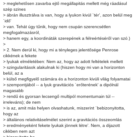
>
meglehetősen zavarba ejtő megállapitás mellett még ráadásul
szép szines
>
ábrán illusztrálva is van, hogy a lyukon kivül `tér', azon belül meg
`idő'
>
van. Tehát úgy tűnik, hogy nem csupán szerencsétlen
megfogalmazásról,
>
hanem egy, a koordináták szerepének a félreértéséről van szó.)
>
>
2. Nem derül ki, hogy mi a tényleges jelentősége Penrose
cikkének a fekete
>
lyukak elméletében: Nem az, hogy az adott feltételek mellett
>
szingularitások alakulnak ki (hiszen hogy mi van a horizonton
belül, az a
>
külső megfigyelő számára és a horizonton kivüli világ folyamatai
>
szempontjából -- a lyuk gravitációs `erőterének' a dipólnál
magasabb
>
rendű és gyorsan lecsengő multipól momentumain túl --
irreleváns); de nem
>
is az, amit más helyen olvashatunk, miszerint `bebizonyitotta,
hogy az
>
általános relativitáselmélet szerint a gravitációs összeomlás
>
eredményeként fekete lyukak jönnek létre'. Nem, a dijazott
cikkben nem azt