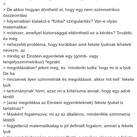
>
>
De akkor hogyan dönthető el, hogy egy nem-szimmetrikus
összeomlási
>
folyamatban kialakul-e *fizikai* szingularitás? Van-e olyan
matematikai
>
módszer, amellyel biztonsággal eldönthető ez a kérdés? További,
és még
>
nehezebb probléma, hogy korábban amit fekete lyuknak lehetett
nevezni, az
>
mindig az Einstein egyenletek egy (gömb- vagy
tengelyszimmetrikus) *egzakt
>
megoldásában* jelent meg, és `mindenki tudta' hogy mi is a lyuk.
De ha
>
nincsenek ilyen szimmetriák és megoldások, akkor mit kell `fekete
lyuk
>
tartománynak' hivni; azaz mi a kritériuma annak, hogy egy adott
téridő
>
(azaz megoldása az Einstein egyenleteknek) fekete lyukat is
tartalmaz?
>
Másként fogalmazva: mi az az általános, mindenféle szimmetria
lététől
>
függetlenül matematikailag is jól definiált fogalom, amivel a fekete
lyuk