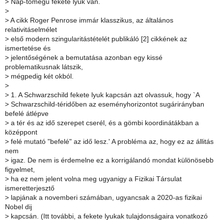
>
Nap-tömegű fekete lyuk van.
>
>
A cikk Roger Penrose immár klasszikus, az általános
relativitáselmélet
>
első modern szingularitástételét publikáló [2] cikkének az
ismertetése és
>
jelentőségének a bemutatása azonban egy kissé
problematikusnak látszik,
>
mégpedig két okból.
>
>
1. A Schwarzschild fekete lyuk kapcsán azt olvassuk, hogy `A
>
Schwarzschild-téridőben az eseményhorizontot sugárirányban
befelé átlépve
>
a tér és az idő szerepet cserél, és a gömbi koordinátákban a
középpont
>
felé mutató "befelé" az idő lesz.' A probléma az, hogy ez az állitás
nem
>
igaz. De nem is érdemelne ez a korrigálandó mondat különösebb
figyelmet,
>
ha ez nem jelent volna meg ugyanigy a Fizikai Társulat
ismeretterjesztő
>
lapjának a novemberi számában, ugyancsak a 2020-as fizikai
Nobel dij
>
kapcsán. (Itt további, a fekete lyukak tulajdonságaira vonatkozó