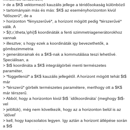
>
de a $K$ vektormező kauzális jellege a téridősokaság különböző
>
tartományain más és más: $K$ az eseményhorizonton kivül
*időszerű*, de a
>
horizonton *fényszerűvé*, a horizont mögött pedig *térszerűvé*
válik. A
>
$(t,r,\theta,\phi)$ koordináták a fenti szimmetriagenerátorokhoz
vannak
>
illesztve; s hogy ezek a koordináták igy bevezethetők, a
gömbszimmetria
>
generátorainak és a $K$-nak a kommutálása teszi lehetővé.
Speciálisan, a
>
$t$ koordináta a $K$ integrálgörbéi menti természetes
paraméter,
>
*függetlenül* a $K$ kauzális jellegétől. A horizont mögött tehát $t$
már
>
*térszerű* görbék természetes paramétere, merthogy ott a $K$
már térszerű.
>
Abból, hogy a horizonton kivül $t$ `időkoordináta' (meghogy $t$-
vel
>
jelöltük), még nem következik, hogy az a horizonton belül is az
`idővel'
>
kell, hogy kapcsolatos legyen. Igy aztán a horizont átlépése során
a $t$