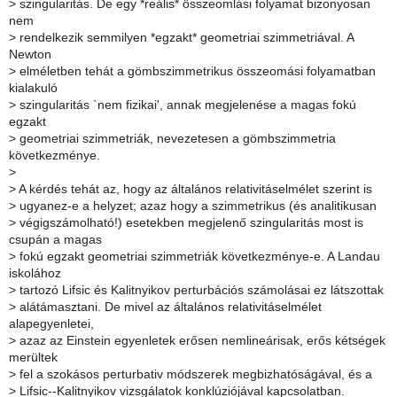
>
szingularitás. De egy *reális* összeomlási folyamat bizonyosan
nem
>
rendelkezik semmilyen *egzakt* geometriai szimmetriával. A
Newton
>
elméletben tehát a gömbszimmetrikus összeomási folyamatban
kialakuló
>
szingularitás `nem fizikai', annak megjelenése a magas fokú
egzakt
>
geometriai szimmetriák, nevezetesen a gömbszimmetria
következménye.
>
>
A kérdés tehát az, hogy az általános relativitáselmélet szerint is
>
ugyanez-e a helyzet; azaz hogy a szimmetrikus (és analitikusan
>
végigszámolható!) esetekben megjelenő szingularitás most is
csupán a magas
>
fokú egzakt geometriai szimmetriák következménye-e. A Landau
iskolához
>
tartozó Lifsic és Kalitnyikov perturbációs számolásai ez látszottak
>
alátámasztani. De mivel az általános relativitáselmélet
alapegyenletei,
>
azaz az Einstein egyenletek erősen nemlineárisak, erős kétségek
merültek
>
fel a szokásos perturbativ módszerek megbizhatóságával, és a
>
Lifsic--Kalitnyikov vizsgálatok konklúziójával kapcsolatban.