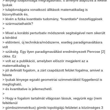
>
lényegi tulajdonsága megragadható, s amelyre alapozva a fekete
lyukak
>
tulajdonságaira vonatkozó állitások matematikailag is
bizonyithatók és,
>
lévén a fizika kvantitativ tudomány, *kvantitativ* összefüggések
>
származtathatók?
>
>
Mivel a korábbi perturbativ módszerek segitségével nem sikerült
a kérdést
>
eldönteni, új technikára/módszerre, esetleg paradigmaváltásra
volt
>
szükség. Egy ilyen paradigmaváltást eredményezett Penrose [2]
cikke. Ez
>
volt az a publikáció, amelyben először megjelent az a
matematikailag is
>
jól definiált fogalom, a zárt csapdázott felület fogalma, amivel a
fekete
>
lyukak lényege egzakt geometriai szimmetriáktól függetlenül is
megfogható,
>
és kvantitative is jellemezhető.
>
>
Hogy e fogalom tartalmát világosan lássuk, vegyünk egy (nem
feltétlenül
>
gömbszimmetrikus) gömbi topológiájú felületet a közönséges 3