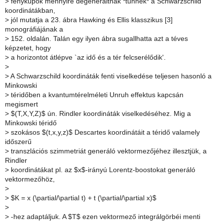
>
fénykúpok mennyire degeneráltnak *tűnnek* a Schwarzschild
koordinátákban,
>
jól mutatja a 23. ábra Hawking és Ellis klasszikus [3]
monográfiájának a
>
152. oldalán. Talán egy ilyen ábra sugallhatta azt a téves
képzetet, hogy
>
a horizontot átlépve `az idő és a tér felcserélődik'.
>
>
A Schwarzschild koordináták fenti viselkedése teljesen hasonló a
Minkowski
>
téridőben a kvantumtérelméleti Unruh effektus kapcsán
megismert
>
$(T,X,Y,Z)$ ún. Rindler koordináták viselkedéséhez. Mig a
Minkowski téridő
>
szokásos $(t,x,y,z)$ Descartes koordinátáit a téridő valamely
időszerű
>
transzlációs szimmetriát generáló vektormezőjéhez illesztjük, a
Rindler
>
koordinátákat pl. az $x$-irányú Lorentz-boostokat generáló
vektormezőhöz,
>
>
$K = x (\partial/\partial t) + t (\partial/\partial x)$
>
>
-hez adaptáljuk. A $T$ ezen vektormező integrálgörbéi menti