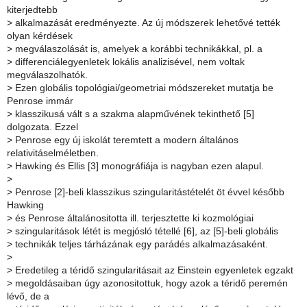
kiterjedtebb
>
alkalmazását eredményezte. Az új módszerek lehetővé tették
olyan kérdések
>
megválaszolását is, amelyek a korábbi technikákkal, pl. a
>
differenciálegyenletek lokális analizisével, nem voltak
megválaszolhatók.
>
Ezen globális topológiai/geometriai módszereket mutatja be
Penrose immár
>
klasszikusá vált s a szakma alapművének tekinthető [5]
dolgozata. Ezzel
>
Penrose egy új iskolát teremtett a modern általános
relativitáselméletben.
>
Hawking és Ellis [3] monográfiája is nagyban ezen alapul.
>
>
Penrose [2]-beli klasszikus szingularitástételét öt évvel később
Hawking
>
és Penrose általánositotta ill. terjesztette ki kozmológiai
>
szingularitások létét is megjósló tétellé [6], az [5]-beli globális
>
technikák teljes tárházának egy parádés alkalmazásaként.
>
>
Eredetileg a téridő szingularitásait az Einstein egyenletek egzakt
>
megoldásaiban úgy azonositottuk, hogy azok a téridő peremén
lévő, de a