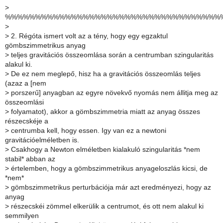
>
%%%%%%%%%%%%%%%%%%%%%%%%%%%%%%%%%%%%
>
>
2. Régóta ismert volt az a tény, hogy egy egzaktul
gömbszimmetrikus anyag
>
teljes gravitációs összeomlása során a centrumban szingularitás
alakul ki.
>
De ez nem meglepő, hisz ha a gravitációs összeomlás teljes
(azaz a [nem
>
porszerű] anyagban az egyre növekvő nyomás nem állitja meg az
összeomlási
>
folyamatot), akkor a gömbszimmetria miatt az anyag összes
részecskéje a
>
centrumba kell, hogy essen. Igy van ez a newtoni
gravitációelméletben is.
>
Csakhogy a Newton elméletben kialakuló szingularitás *nem
stabil* abban az
>
értelemben, hogy a gömbszimmetrikus anyageloszlás kicsi, de
*nem*
>
gömbszimmetrikus perturbációja már azt eredményezi, hogy az
anyag
>
részecskéi zömmel elkerülik a centrumot, és ott nem alakul ki
semmilyen