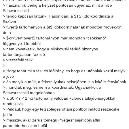
>
használni); pedig a helyzet pontosan ugyanaz, mint amit a
Schwarzschild
>
téridő kapcsán láttunk. Hasonlóan, a $T$ (idő)koordináta a
$x>\vert
>
t\vert$ tartományon a $t$ időkoorninátának monoton *növekvő*,
de a
>
$-x>\vert t\vert$ tartományon már monoton *csökkenő*
függvénye. De ebből
>
nem következik, hogy a Minkowski téridő bizonyos
tartományaiban `az idő
>
visszafelé telik'.
>
>
Hogy tehát mi a tér- és időirány, és hogy az utóbbiak közül melyik
a jövő
>
és melyik a múlt, a fekete lyukak belsejében is a lokális fénykúpok
>
mondják meg, és nem a koordináták. Ugyanakkor, a
Schwarzschild megoldásban
>
a $0 < r < 2m$ tartomány valóban különös tulajdonságokkal
rendelkezik.
>
Például, hogy egy tetszőleges ottani pontból inditott részecske
(akár
>
massziv, akár zérus tömegű) *véges* sajátidőn/affin
paraméterhosszon belül