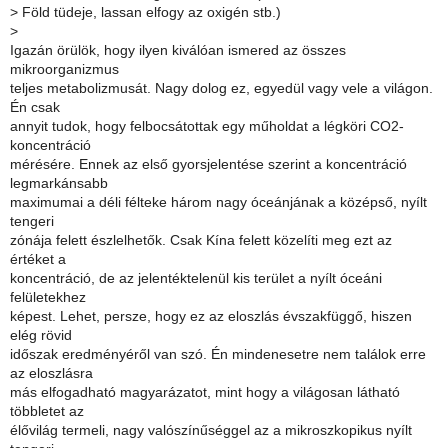
>
Föld tüdeje, lassan elfogy az oxigén stb.)
>
Igazán örülök, hogy ilyen kiválóan ismered az összes
mikroorganizmus
teljes metabolizmusát. Nagy dolog ez, egyedül vagy vele a világon.
Én csak
annyit tudok, hogy felbocsátottak egy műholdat a légköri CO2-
koncentráció
mérésére. Ennek az első gyorsjelentése szerint a koncentráció
legmarkánsabb
maximumai a déli félteke három nagy óceánjának a középső, nyílt
tengeri
zónája felett észlelhetők. Csak Kína felett közelíti meg ezt az
értéket a
koncentráció, de az jelentéktelenül kis terület a nyílt óceáni
felületekhez
képest. Lehet, persze, hogy ez az eloszlás évszakfüggő, hiszen
elég rövid
időszak eredményéről van szó. Én mindenesetre nem találok erre
az eloszlásra
más elfogadható magyarázatot, mint hogy a világosan látható
többletet az
élővilág termeli, nagy valószínűséggel az a mikroszkopikus nyílt