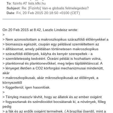
To
: fizinfo AT lists.kfki.hu
Subject
: Re: [Fizinfo] Van-e globalis felmelegedes?
Date
: Fri, 20 Feb 2015 20:18:50 +0100 (CET)
On 20 Feb 2015 at 8:42, Laszlo Lindeisz wrote:
>
>
Nem azonosítottam a makroszkopikus szárazföldi élőlényekkel a
>
biomassza egészét, csupán egy példával szemléltettem az
>
állításomat, amely példában történetesen makroszkopikus
>
szárazföldi élőlények, kályha és kenyér szerepeltek - a
>
szemléletesség kedvéért. Óceáni példát is hozhattam volna,
>
planktonnal és planktonevőkkel, meg teljes tápláléklánccal. A
>
lényeget illetően a CO2 körforgási mechanizmusai mindenütt,
akár
>
makroszkopikusak, akár mikroszkopikusak az élőlények, a
környezettől
>
függetlenül, igen hasonlóak.
>
>
Tényleg masszív tévhit, hogy az állatok és az ember oxigént
>
fogyasztanak és széndioxidot bocsátanak ki, a növények, főleg
pedig
>
a fák és az erdők oxigént termelnek. ( A brazíliai őserdő, mint a