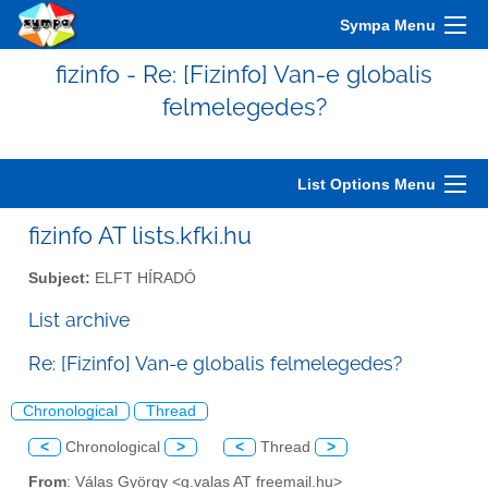
Sympa Menu
fizinfo - Re: [Fizinfo] Van-e globalis
felmelegedes?
List Options Menu
fizinfo AT lists.kfki.hu
Subject:
ELFT HÍRADÓ
List archive
Re: [Fizinfo] Van-e globalis felmelegedes?
Chronological
Thread
<
Chronological
>
<
Thread
>
From
: Válas György <g.valas AT freemail.hu>