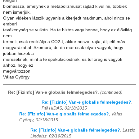
tengeri
biomassza, amelynek a metabolizmusát rajtad kívül mi, többiek
nem ismerjük.
Olyan vidéken látszik ugyanis a kiterjedt maximum, ahol nincs se
emberi
tevékenység se vulkán. Ha te biztos vagy benne, hogy az élővilág
nem
termeli, csak reciklálja a CO2-t, akkor nosza, rajta, állj elő más
magyarázattal. Szomorú, de én már csak olyan vagyok, hogy
jobban hiszek a
méréseknek, mint a te spekulációidnak, és túl öreg is vagyok
ahhoz, hogy ez
megváltozzon.
Válas György
Re: [Fizinfo] Van-e globalis felmelegedes?
,
(continued)
Re: [Fizinfo] Van-e globalis felmelegedes?
,
Pál HIDAS, 02/18/2015
Re: [Fizinfo] Van-e globalis felmelegedes?
,
Válas
György, 02/18/2015
Re: [Fizinfo] Van-e globalis felmelegedes?
,
Laszlo
Lindeisz, 02/19/2015