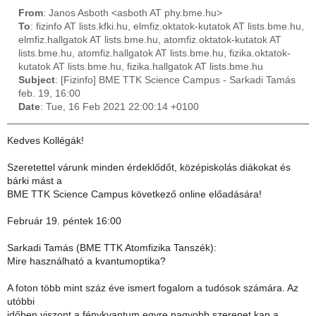
From
: Janos Asboth <asboth AT phy.bme.hu>
To
: fizinfo AT lists.kfki.hu, elmfiz.oktatok-kutatok AT lists.bme.hu,
elmfiz.hallgatok AT lists.bme.hu, atomfiz.oktatok-kutatok AT
lists.bme.hu, atomfiz.hallgatok AT lists.bme.hu, fizika.oktatok-
kutatok AT lists.bme.hu, fizika.hallgatok AT lists.bme.hu
Subject
: [Fizinfo] BME TTK Science Campus - Sarkadi Tamás
feb. 19, 16:00
Date
: Tue, 16 Feb 2021 22:00:14 +0100
Kedves Kollégák!
Szeretettel várunk minden érdeklődőt, középiskolás diákokat és
bárki mást a
BME TTK Science Campus következő online előadására!
Február 19. péntek 16:00
Sarkadi Tamás (BME TTK Atomfizika Tanszék):
Mire használható a kvantumoptika?
A foton több mint száz éve ismert fogalom a tudósok számára. Az
utóbbi
időben viszont a fénykvantum egyre nagyobb szerepet kap a