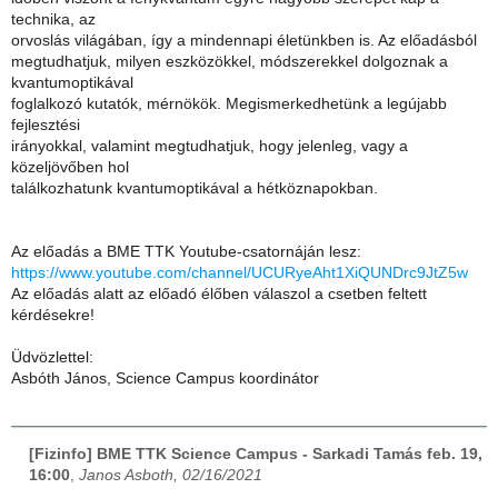
technika, az
orvoslás világában, így a mindennapi életünkben is. Az előadásból
megtudhatjuk, milyen eszközökkel, módszerekkel dolgoznak a
kvantumoptikával
foglalkozó kutatók, mérnökök. Megismerkedhetünk a legújabb
fejlesztési
irányokkal, valamint megtudhatjuk, hogy jelenleg, vagy a
közeljövőben hol
találkozhatunk kvantumoptikával a hétköznapokban.
Az előadás a BME TTK Youtube-csatornáján lesz:
https://www.youtube.com/channel/UCURyeAht1XiQUNDrc9JtZ5w
Az előadás alatt az előadó élőben válaszol a csetben feltett
kérdésekre!
Üdvözlettel:
Asbóth János, Science Campus koordinátor
[Fizinfo] BME TTK Science Campus - Sarkadi Tamás feb. 19,
16:00
,
Janos Asboth, 02/16/2021