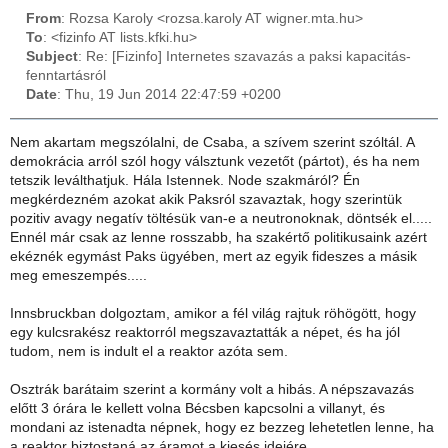
From
: Rozsa Karoly <rozsa.karoly AT wigner.mta.hu>
To
: <fizinfo AT lists.kfki.hu>
Subject
: Re: [Fizinfo] Internetes szavazás a paksi kapacitás-
fenntartásról
Date
: Thu, 19 Jun 2014 22:47:59 +0200
Nem akartam megszólalni, de Csaba, a szívem szerint szóltál. A
demokrácia arról szól hogy válsztunk vezetőt (pártot), és ha nem
tetszik leválthatjuk. Hála Istennek. Node szakmáról? Én
megkérdezném azokat akik Paksról szavaztak, hogy szerintük
pozitiv avagy negatív töltésük van-e a neutronoknak, döntsék el.....
Ennél már csak az lenne rosszabb, ha szakértő politikusaink azért
ekéznék egymást Paks ügyében, mert az egyik fideszes a másik
meg emeszempés.....
Innsbruckban dolgoztam, amikor a fél világ rajtuk röhögött, hogy
egy kulcsrakész reaktorról megszavaztatták a népet, és ha jól
tudom, nem is indult el a reaktor azóta sem.
Osztrák barátaim szerint a kormány volt a hibás. A népszavazás
előtt 3 órára le kellett volna Bécsben kapcsolni a villanyt, és
mondani az istenadta népnek, hogy ez bezzeg lehetetlen lenne, ha
a reaktor biztostaná az áramot a kiesés idejére.....