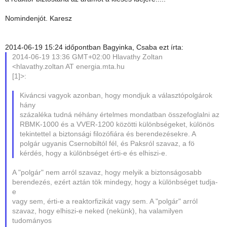
Nomindenjót. Karesz
2014-06-19 15:24 időpontban Bagyinka, Csaba ezt írta:
2014-06-19 13:36 GMT+02:00 Hlavathy Zoltan
<hlavathy.zoltan AT energia.mta.hu
[1]>:
Kiváncsi vagyok azonban, hogy mondjuk a választópolgárok
hány
százaléka tudná néhány értelmes mondatban összefoglalni az
RBMK-1000 és a VVER-1200 közötti különbségeket, különös
tekintettel a biztonsági filozófiára és berendezésekre. A
polgár ugyanis Csernobiltól fél, és Paksról szavaz, a fö
kérdés, hogy a különbséget érti-e és elhiszi-e.
A "polgár" nem arról szavaz, hogy melyik a biztonságosabb
berendezés, ezért aztán tök mindegy, hogy a különbséget tudja-
e
vagy sem, érti-e a reaktorfizikát vagy sem. A "polgár" arról
szavaz, hogy elhiszi-e neked (nekünk), ha valamilyen
tudományos