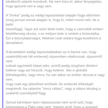
kérdésről valamit mondunk. Ha nem hiszi el, akkor lényegtelen,
hogy igazunk van-e vagy sem.
A "hívést" pedig az eddigi tapasztalatai alapján fogja eldönteni
(meg persze annak alapján is, hogy ki, miket mond neki, de a
kettő
összefügg). Ugye azt azért lehet tudni, hogy a csernobilt emberi
felelőtlenség okozta, s ez mélyen bele is ivódott a köztudatba.
Ezt a bizonytalanságot, félelmet csak sokára fogja levetkőzni a
társadalom.
A társadalom eddigi tapasztalataiban az is benne van, hogy
szakértők(nek hitt emberek) olyasmiken vitatkoznak, olyasmiről
nem
tudnak egyöntetű képet adni, amiről pedig sürgősen dönteni
kellene vagy azt hisszük, hogy kellene. Van-e globális
felmelegedés, vagy nincs, ha van akkor az ember okozza-e vagy
sem,
hogy csak egy jelentőset említsek. Az emberek többségét
megrémíti, ha valamire "nincs válasz", vagy a válasz tényleg a
szakértő személyétől függ.
Szóval bármilyen ilyen népszavazás nem arról szól, hogy
biztonságos-e Paks vagy sem, hanem arról, hogy a szavazó