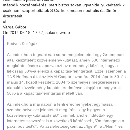
második bocsánatkérés, mert biztos sokan ugyanide lyukadtatok ki,
csak nem szaporítottátok S.Cs. kellemesen neutrális és tömör
értesítését.
uff
Varga Gábor
On 2014.06.18. 17:47, sukosd wrote:
Kedves Kollégák!
Az index.hu a tegnapi nap során megjelentetett egy Greenpeace
által készíttetett közvélemény-kutatást, amely 500 internetező
megkérdezésére alapozva azt az eredményt közölte, hogy a
lakosság 59%-a ellenzi a kapacitás-fenntartást. Ezzel szemben a
TNS Hoffman által az MVM Csoport számára 2014. április 30. és
május 14. között készített, 1004 fő személyes megkeresésén
alapuló közvélemény-kutatás eredményei alapján a magyarok
58%-a a kapacitás-fenntartás mellett van.
Az index.hu a mai napon a fenti eredményeket egymással
szembe helyezve jelentetett meg írást „/Így higgyen a
közvélemény-kutatásoknak/” címmel, ahol elindítottak egy
internetes szavazást is a következő kérdéssel: „/Ön támogatja a
paksi bővítést?/”. Válaszlehetőségként az „/Igen/”, a „/Nem/” és