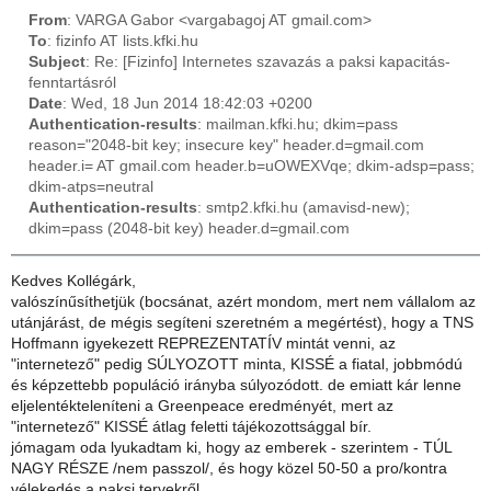
From
: VARGA Gabor <vargabagoj AT gmail.com>
To
: fizinfo AT lists.kfki.hu
Subject
: Re: [Fizinfo] Internetes szavazás a paksi kapacitás-
fenntartásról
Date
: Wed, 18 Jun 2014 18:42:03 +0200
Authentication-results
: mailman.kfki.hu; dkim=pass
reason="2048-bit key; insecure key" header.d=gmail.com
header.i= AT gmail.com header.b=uOWEXVqe; dkim-adsp=pass;
dkim-atps=neutral
Authentication-results
: smtp2.kfki.hu (amavisd-new);
dkim=pass (2048-bit key) header.d=gmail.com
Kedves Kollégárk,
valószínűsíthetjük (bocsánat, azért mondom, mert nem vállalom az
utánjárást, de mégis segíteni szeretném a megértést), hogy a TNS
Hoffmann igyekezett REPREZENTATÍV mintát venni, az
"internetező" pedig SÚLYOZOTT minta, KISSÉ a fiatal, jobbmódú
és képzettebb populáció irányba súlyozódott. de emiatt kár lenne
eljelentékteleníteni a Greenpeace eredményét, mert az
"internetező" KISSÉ átlag feletti tájékozottsággal bír.
jómagam oda lyukadtam ki, hogy az emberek - szerintem - TÚL
NAGY RÉSZE /nem passzol/, és hogy közel 50-50 a pro/kontra
vélekedés a paksi tervekről.