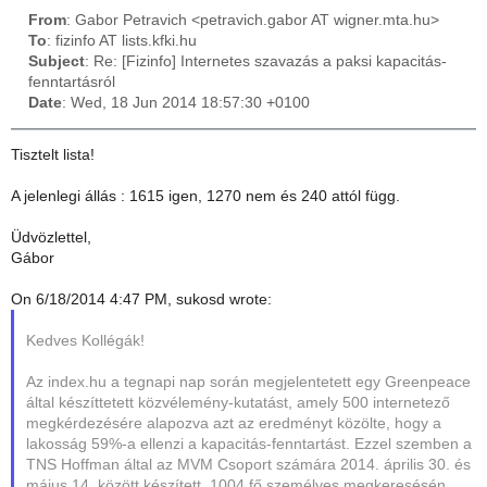
From
: Gabor Petravich <petravich.gabor AT wigner.mta.hu>
To
: fizinfo AT lists.kfki.hu
Subject
: Re: [Fizinfo] Internetes szavazás a paksi kapacitás-
fenntartásról
Date
: Wed, 18 Jun 2014 18:57:30 +0100
Tisztelt lista!
A jelenlegi állás : 1615 igen, 1270 nem és 240 attól függ.
Üdvözlettel,
Gábor
On 6/18/2014 4:47 PM, sukosd wrote:
Kedves Kollégák!
Az index.hu a tegnapi nap során megjelentetett egy Greenpeace
által készíttetett közvélemény-kutatást, amely 500 internetező
megkérdezésére alapozva azt az eredményt közölte, hogy a
lakosság 59%-a ellenzi a kapacitás-fenntartást. Ezzel szemben a
TNS Hoffman által az MVM Csoport számára 2014. április 30. és
május 14. között készített, 1004 fő személyes megkeresésén