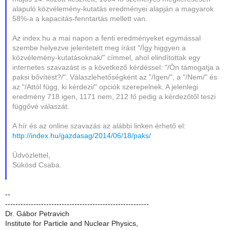
alapuló közvélemény-kutatás eredményei alapján a magyarok
58%-a a kapacitás-fenntartás mellett van.
Az index.hu a mai napon a fenti eredményeket egymással
szembe helyezve jelentetett meg írást "/Így higgyen a
közvélemény-kutatásoknak/" címmel, ahol elindítottak egy
internetes szavazást is a következő kérdéssel: "/Ön támogatja a
paksi bővítést?/". Válaszlehetőségként az "/Igen/", a "/Nem/" és
az "/Attól függ, ki kérdezi/" opciók szerepelnek. A jelenlegi
eredmény 718 igen, 1171 nem, 212 fő pedig a kérdezőtől teszi
függővé válaszát.
A hír és az online szavazás az alábbi linken érhető el:
http://index.hu/gazdasag/2014/06/18/paks/
Üdvözlettel,
Sükösd Csaba.
--
--------------------------------------------------------
Dr. Gábor Petravich
Institute for Particle and Nuclear Physics,