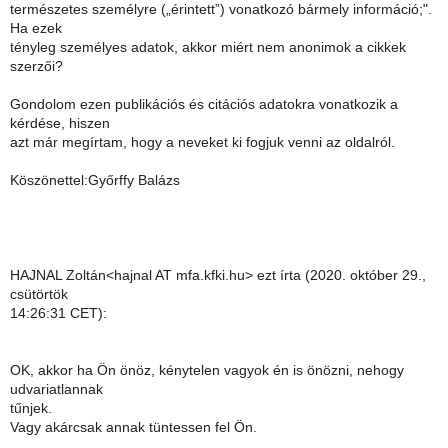
természetes személyre („érintett”) vonatkozó bármely információ;".
Ha ezek
tényleg személyes adatok, akkor miért nem anonimok a cikkek
szerzői?
Gondolom ezen publikációs és citációs adatokra vonatkozik a
kérdése, hiszen
azt már megírtam, hogy a neveket ki fogjuk venni az oldalról.
Köszönettel:Győrffy Balázs
HAJNAL Zoltán<hajnal AT mfa.kfki.hu> ezt írta (2020. október 29.,
csütörtök
14:26:31 CET):
OK, akkor ha Ön önöz, kénytelen vagyok én is önözni, nehogy
udvariatlannak
tűnjek.
Vagy akárcsak annak tüntessen fel Ön.