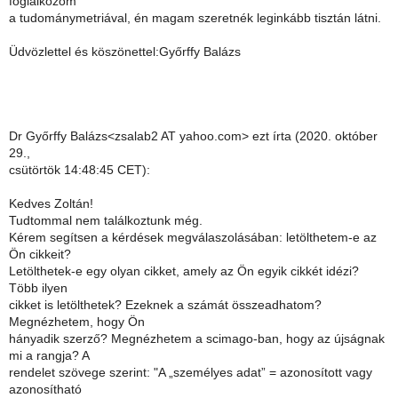
foglalkozom
a tudománymetriával, én magam szeretnék leginkább tisztán látni.
Üdvözlettel és köszönettel:Győrffy Balázs
Dr Győrffy Balázs<zsalab2 AT yahoo.com> ezt írta (2020. október
29.,
csütörtök 14:48:45 CET):
Kedves Zoltán!
Tudtommal nem találkoztunk még.
Kérem segítsen a kérdések megválaszolásában: letölthetem-e az
Ön cikkeit?
Letölthetek-e egy olyan cikket, amely az Ön egyik cikkét idézi?
Több ilyen
cikket is letölthetek? Ezeknek a számát összeadhatom?
Megnézhetem, hogy Ön
hányadik szerző? Megnézhetem a scimago-ban, hogy az újságnak
mi a rangja? A
rendelet szövege szerint: "A „személyes adat” = azonosított vagy
azonosítható