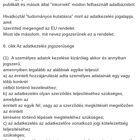
publikált és mások által "inkorrekt" módon felhasznált adatbázisból.
Hivatkoztál "tudományos kutatásra" mint az adatkezelés jogalapja,
amit
szerinted megenged az EU rendelet.
Most ide másolom, mit nevez jogszerűnek ez a rendelet.
6. cikk Az adatkezelés jogszerűsége
(1) A személyes adatok kezelése kizárólag akkor és annyiban
jogszerű,
amennyiben legalább az alábbiak egyike teljesül:
a) az érintett hozzájárulását adta személyes adatainak egy vagy
több konkrét
célból történő kezeléséhez;
b) az adatkezelés olyan szerződés teljesítéséhez szükséges,
amelyben az
érintett az egyik fél, vagy az a szerződés megkötését megelőzően
az érintett
kérésére történő lépések megtételéhez szükséges;
c) az adatkezelés az adatkezelőre vonatkozó jogi kötelezettség
teljesítéséhez
szükséges;