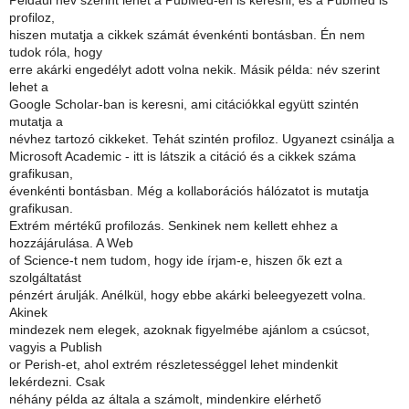
Például név szerint lehet a PubMed-en is keresni, és a Pubmed is
profiloz,
hiszen mutatja a cikkek számát évenkénti bontásban. Én nem
tudok róla, hogy
erre akárki engedélyt adott volna nekik. Másik példa: név szerint
lehet a
Google Scholar-ban is keresni, ami citációkkal együtt szintén
mutatja a
névhez tartozó cikkeket. Tehát szintén profiloz. Ugyanezt csinálja a
Microsoft Academic - itt is látszik a citáció és a cikkek száma
grafikusan,
évenkénti bontásban. Még a kollaborációs hálózatot is mutatja
grafikusan.
Extrém mértékű profilozás. Senkinek nem kellett ehhez a
hozzájárulása. A Web
of Science-t nem tudom, hogy ide írjam-e, hiszen ők ezt a
szolgáltatást
pénzért árulják. Anélkül, hogy ebbe akárki beleegyezett volna.
Akinek
mindezek nem elegek, azoknak figyelmébe ajánlom a csúcsot,
vagyis a Publish
or Perish-et, ahol extrém részletességgel lehet mindenkit
lekérdezni. Csak
néhány példa az általa a számolt, mindenkire elérhető