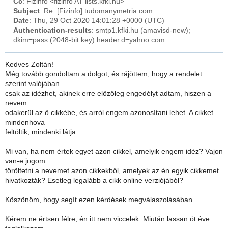
Cc
: Fizinfo <fizinfo AT lists.kfki.hu>
Subject
: Re: [Fizinfo] tudomanymetria.com
Date
: Thu, 29 Oct 2020 14:01:28 +0000 (UTC)
Authentication-results
: smtp1.kfki.hu (amavisd-new);
dkim=pass (2048-bit key) header.d=yahoo.com
Kedves Zoltán!
Még tovább gondoltam a dolgot, és rájöttem, hogy a rendelet
szerint valójában
csak az idézhet, akinek erre előzőleg engedélyt adtam, hiszen a
nevem
odakerül az ő cikkébe, és arról engem azonosítani lehet. A cikket
mindenhova
feltöltik, mindenki látja.
Mi van, ha nem értek egyet azon cikkel, amelyik engem idéz? Vajon
van-e jogom
töröltetni a nevemet azon cikkekből, amelyek az én egyik cikkemet
hivatkozták? Esetleg legalább a cikk online verziójából?
Köszönöm, hogy segít ezen kérdések megválaszolásában.
Kérem ne értsen félre, én itt nem viccelek. Miután lassan öt éve