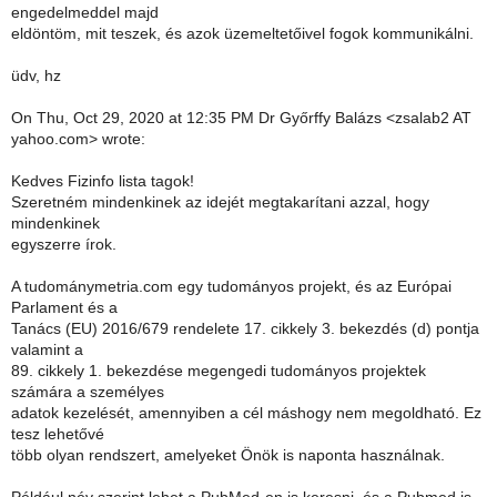
engedelmeddel majd
eldöntöm, mit teszek, és azok üzemeltetőivel fogok kommunikálni.
üdv, hz
On Thu, Oct 29, 2020 at 12:35 PM Dr Győrffy Balázs <zsalab2 AT
yahoo.com> wrote:
Kedves Fizinfo lista tagok!
Szeretném mindenkinek az idejét megtakarítani azzal, hogy
mindenkinek
egyszerre írok.
A tudománymetria.com egy tudományos projekt, és az Európai
Parlament és a
Tanács (EU) 2016/679 rendelete 17. cikkely 3. bekezdés (d) pontja
valamint a
89. cikkely 1. bekezdése megengedi tudományos projektek
számára a személyes
adatok kezelését, amennyiben a cél máshogy nem megoldható. Ez
tesz lehetővé
több olyan rendszert, amelyeket Önök is naponta használnak.