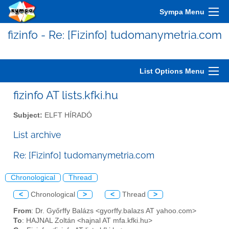
Sympa Menu
fizinfo - Re: [Fizinfo] tudomanymetria.com
List Options Menu
fizinfo AT lists.kfki.hu
Subject:
ELFT HÍRADÓ
List archive
Re: [Fizinfo] tudomanymetria.com
Chronological
Thread
<
Chronological
>
<
Thread
>
From
: Dr. Győrffy Balázs <gyorffy.balazs AT yahoo.com>
To
: HAJNAL Zoltán <hajnal AT mfa.kfki.hu>