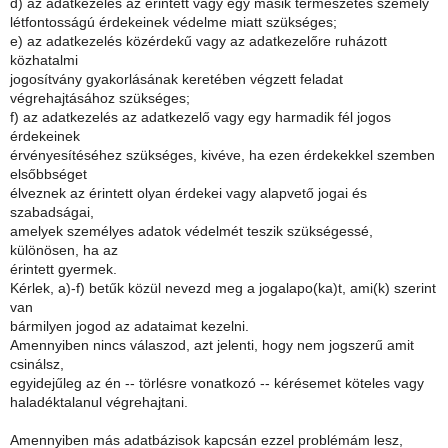
d) az adatkezelés az érintett vagy egy másik természetes személy
létfontosságú érdekeinek védelme miatt szükséges;
e) az adatkezelés közérdekű vagy az adatkezelőre ruházott
közhatalmi
jogosítvány gyakorlásának keretében végzett feladat
végrehajtásához szükséges;
f) az adatkezelés az adatkezelő vagy egy harmadik fél jogos
érdekeinek
érvényesítéséhez szükséges, kivéve, ha ezen érdekekkel szemben
elsőbbséget
élveznek az érintett olyan érdekei vagy alapvető jogai és
szabadságai,
amelyek személyes adatok védelmét teszik szükségessé,
különösen, ha az
érintett gyermek.
Kérlek, a)-f) betűk közül nevezd meg a jogalapo(ka)t, ami(k) szerint
van
bármilyen jogod az adataimat kezelni.
Amennyiben nincs válaszod, azt jelenti, hogy nem jogszerű amit
csinálsz,
egyidejűleg az én -- törlésre vonatkozó -- kérésemet köteles vagy
haladéktalanul végrehajtani.
Amennyiben más adatbázisok kapcsán ezzel problémám lesz,