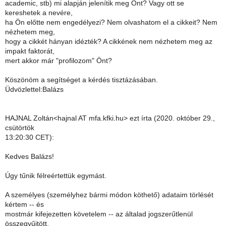
academic, stb) mi alapján jelenítik meg Önt? Vagy ott se
kereshetek a nevére,
ha Ön előtte nem engedélyezi? Nem olvashatom el a cikkeit? Nem
nézhetem meg,
hogy a cikkét hányan idézték? A cikkének nem nézhetem meg az
impakt faktorát,
mert akkor már "profilozom" Önt?
Köszönöm a segítséget a kérdés tisztázásában.
Üdvözlettel:Balázs
HAJNAL Zoltán<hajnal AT mfa.kfki.hu> ezt írta (2020. október 29.,
csütörtök
13:20:30 CET):
Kedves Balázs!
Úgy tűnik félreértettük egymást.
A személyes (személyhez bármi módon köthető) adataim törlését
kértem -- és
mostmár kifejezetten követelem -- az általad jogszerűtlenül
összegyűjtött,