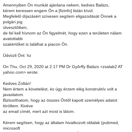
Amennyiben Ön munkát ajánlana nekem, kedves Balázs,
kérem keressen engem Ön a [fizinfo] listán kívül.
Megfelelő díjazásért szívesen segítem eligazodását Önnek a
polgári jog
útvesztőiben,
de fel kell hívnom az Ön figyelmét, hogy ezen a területen nálam
avatottabb
szakértőket is találhat a piacon Ön.
Üdvözli Önt: hz
On Thu, Oct 29, 2020 at 2:17 PM Dr Győrffy Balázs <zsalab2 AT
yahoo.com> wrote:
Kedves Zoltán!
Nem értem a követelést, és úgy érzem elég konstruktív volt a
javaslatom.
Biztosíthatom, hogy az összes Öntől kapott személyes adatot
töröltem. Kivéve
az email címét, mert azt most is látom.
Kérem segítsen, hogy az általam hivatkozott oldalak (pubmed,
microsoft