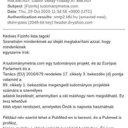
mfa.kfki.hu>, Gábor Vattay <vattay AT elte.hu>
Subject
: [Fizinfo] tudomanymetria.com
Date
: Thu, 29 Oct 2020 11:34:58 +0000 (UTC)
Authentication-results
: smtp2.kfki.hu (amavisd-new);
dkim=pass (2048-bit key) header.d=yahoo.com
Kedves Fizinfo lista tagok!
Szeretném mindenkinek az idejét megtakarítani azzal, hogy
mindenkinek
egyszerre írok.
A tudománymetria.com egy tudományos projekt, és az Európai
Parlament és a
Tanács (EU) 2016/679 rendelete 17. cikkely 3. bekezdés (d) pontja
valamint a
89. cikkely 1. bekezdése megengedi tudományos projektek
számára a személyes
adatok kezelését, amennyiben a cél máshogy nem megoldható. Ez
tesz lehetővé
több olyan rendszert, amelyeket Önök is naponta használnak.
Például név szerint lehet a PubMed-en is keresni, és a Pubmed is
profiloz,