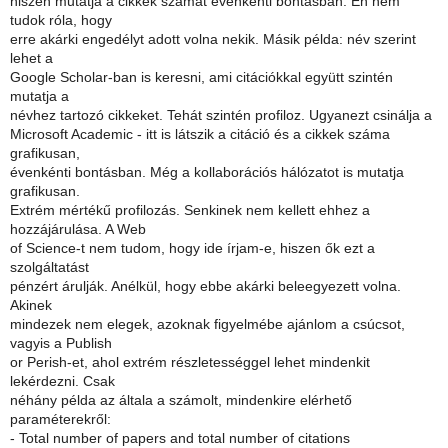
hiszen mutatja a cikkek számát évenkénti bontásban. Én nem
tudok róla, hogy
erre akárki engedélyt adott volna nekik. Másik példa: név szerint
lehet a
Google Scholar-ban is keresni, ami citációkkal együtt szintén
mutatja a
névhez tartozó cikkeket. Tehát szintén profiloz. Ugyanezt csinálja a
Microsoft Academic - itt is látszik a citáció és a cikkek száma
grafikusan,
évenkénti bontásban. Még a kollaborációs hálózatot is mutatja
grafikusan.
Extrém mértékű profilozás. Senkinek nem kellett ehhez a
hozzájárulása. A Web
of Science-t nem tudom, hogy ide írjam-e, hiszen ők ezt a
szolgáltatást
pénzért árulják. Anélkül, hogy ebbe akárki beleegyezett volna.
Akinek
mindezek nem elegek, azoknak figyelmébe ajánlom a csúcsot,
vagyis a Publish
or Perish-et, ahol extrém részletességgel lehet mindenkit
lekérdezni. Csak
néhány példa az általa a számolt, mindenkire elérhető
paraméterekről:
- Total number of papers and total number of citations