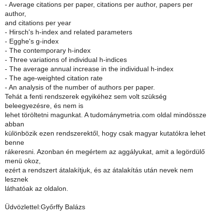
- Average citations per paper, citations per author, papers per
author,
and citations per year
- Hirsch's h-index and related parameters
- Egghe's g-index
- The contemporary h-index
- Three variations of individual h-indices
- The average annual increase in the individual h-index
- The age-weighted citation rate
- An analysis of the number of authors per paper.
Tehát a fenti rendszerek egyikéhez sem volt szükség
beleegyezésre, és nem is
lehet töröltetni magunkat. A tudománymetria.com oldal mindössze
abban
különbözik ezen rendszerektől, hogy csak magyar kutatókra lehet
benne
rákeresni. Azonban én megértem az aggályukat, amit a legördülő
menü okoz,
ezért a rendszert átalakítjuk, és az átalakítás után nevek nem
lesznek
láthatóak az oldalon.
Üdvözlettel:Győrffy Balázs