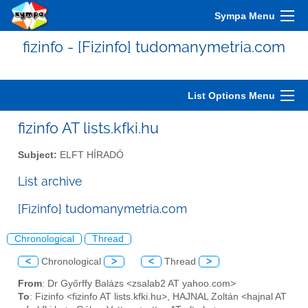
Sympa Menu
fizinfo - [Fizinfo] tudomanymetria.com
List Options Menu
fizinfo AT lists.kfki.hu
Subject:
ELFT HÍRADÓ
List archive
[Fizinfo] tudomanymetria.com
Chronological
Thread
<
Chronological
>
<
Thread
>
From
: Dr Győrffy Balázs <zsalab2 AT yahoo.com>
To
: Fizinfo <fizinfo AT lists.kfki.hu>, HAJNAL Zoltán <hajnal AT