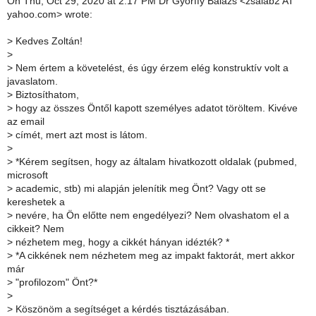
On Thu, Oct 29, 2020 at 2:17 PM Dr Győrffy Balázs <zsalab2 AT
yahoo.com> wrote:
>
Kedves Zoltán!
>
>
Nem értem a követelést, és úgy érzem elég konstruktív volt a
javaslatom.
>
Biztosíthatom,
>
hogy az összes Öntől kapott személyes adatot töröltem. Kivéve
az email
>
címét, mert azt most is látom.
>
>
*Kérem segítsen, hogy az általam hivatkozott oldalak (pubmed,
microsoft
>
academic, stb) mi alapján jelenítik meg Önt? Vagy ott se
kereshetek a
>
nevére, ha Ön előtte nem engedélyezi? Nem olvashatom el a
cikkeit? Nem
>
nézhetem meg, hogy a cikkét hányan idézték? *
>
*A cikkének nem nézhetem meg az impakt faktorát, mert akkor
már
>
"profilozom" Önt?*
>
>
Köszönöm a segítséget a kérdés tisztázásában.