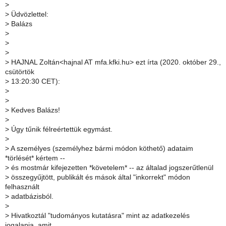
>
>
Üdvözlettel:
>
Balázs
>
>
>
>
HAJNAL Zoltán<hajnal AT mfa.kfki.hu> ezt írta (2020. október 29.,
csütörtök
>
13:20:30 CET):
>
>
>
Kedves Balázs!
>
>
Úgy tűnik félreértettük egymást.
>
>
A személyes (személyhez bármi módon köthető) adataim
*törlését* kértem --
>
és mostmár kifejezetten *követelem* -- az általad jogszerűtlenül
>
összegyűjtött, publikált és mások által "inkorrekt" módon
felhasznált
>
adatbázisból.
>
>
Hivatkoztál "tudományos kutatásra" mint az adatkezelés
jogalapja, amit