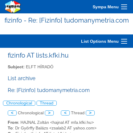
Sympa Menu
fizinfo - Re: [Fizinfo] tudomanymetria.com
List Options Menu
fizinfo AT lists.kfki.hu
Subject:
ELFT HÍRADÓ
List archive
Re: [Fizinfo] tudomanymetria.com
Chronological
Thread
<
Chronological
>
<
Thread
>
From
: HAJNAL Zoltán <hajnal AT mfa.kfki.hu>
To
: Dr Győrffy Balázs <zsalab2 AT yahoo.com>