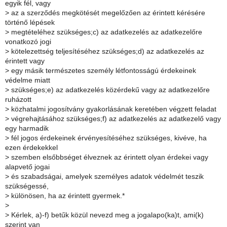
egyik fél, vagy
>
az a szerződés megkötését megelőzően az érintett kérésére
történő lépések
>
megtételéhez szükséges;c) az adatkezelés az adatkezelőre
vonatkozó jogi
>
kötelezettség teljesítéséhez szükséges;d) az adatkezelés az
érintett vagy
>
egy másik természetes személy létfontosságú érdekeinek
védelme miatt
>
szükséges;e) az adatkezelés közérdekű vagy az adatkezelőre
ruházott
>
közhatalmi jogosítvány gyakorlásának keretében végzett feladat
>
végrehajtásához szükséges;f) az adatkezelés az adatkezelő vagy
egy harmadik
>
fél jogos érdekeinek érvényesítéséhez szükséges, kivéve, ha
ezen érdekekkel
>
szemben elsőbbséget élveznek az érintett olyan érdekei vagy
alapvető jogai
>
és szabadságai, amelyek személyes adatok védelmét teszik
szükségessé,
>
különösen, ha az érintett gyermek.*
>
>
Kérlek, a)-f) betűk közül nevezd meg a jogalapo(ka)t, ami(k)
szerint van