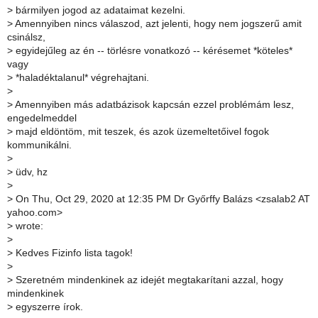
>
bármilyen jogod az adataimat kezelni.
>
Amennyiben nincs válaszod, azt jelenti, hogy nem jogszerű amit
csinálsz,
>
egyidejűleg az én -- törlésre vonatkozó -- kérésemet *köteles*
vagy
>
*haladéktalanul* végrehajtani.
>
>
Amennyiben más adatbázisok kapcsán ezzel problémám lesz,
engedelmeddel
>
majd eldöntöm, mit teszek, és azok üzemeltetőivel fogok
kommunikálni.
>
>
üdv, hz
>
>
On Thu, Oct 29, 2020 at 12:35 PM Dr Győrffy Balázs <zsalab2 AT
yahoo.com>
>
wrote:
>
>
Kedves Fizinfo lista tagok!
>
>
Szeretném mindenkinek az idejét megtakarítani azzal, hogy
mindenkinek
>
egyszerre írok.