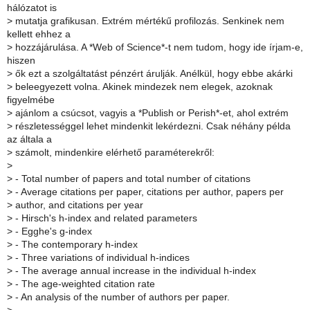
hálózatot is
>
mutatja grafikusan. Extrém mértékű profilozás. Senkinek nem
kellett ehhez a
>
hozzájárulása. A *Web of Science*-t nem tudom, hogy ide írjam-e,
hiszen
>
ők ezt a szolgáltatást pénzért árulják. Anélkül, hogy ebbe akárki
>
beleegyezett volna. Akinek mindezek nem elegek, azoknak
figyelmébe
>
ajánlom a csúcsot, vagyis a *Publish or Perish*-et, ahol extrém
>
részletességgel lehet mindenkit lekérdezni. Csak néhány példa
az általa a
>
számolt, mindenkire elérhető paraméterekről:
>
>
- Total number of papers and total number of citations
>
- Average citations per paper, citations per author, papers per
>
author, and citations per year
>
- Hirsch's h-index and related parameters
>
- Egghe's g-index
>
- The contemporary h-index
>
- Three variations of individual h-indices
>
- The average annual increase in the individual h-index
>
- The age-weighted citation rate
>
- An analysis of the number of authors per paper.