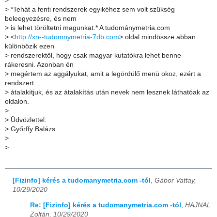
>
>
*Tehát a fenti rendszerek egyikéhez sem volt szükség
beleegyezésre, és nem
>
is lehet töröltetni magunkat.* A tudománymetria.com
>
<
http://xn--tudomnymetria-7db.com
> oldal mindössze abban
különbözik ezen
>
rendszerektől, hogy csak magyar kutatókra lehet benne
rákeresni. Azonban én
>
megértem az aggályukat, amit a legördülő menü okoz, ezért a
rendszert
>
átalakítjuk, és az átalakítás után nevek nem lesznek láthatóak az
oldalon.
>
>
Üdvözlettel:
>
Győrffy Balázs
>
>
[Fizinfo] kérés a tudomanymetria.com -tól
,
Gábor Vattay,
10/29/2020
Re: [Fizinfo] kérés a tudomanymetria.com -tól
,
HAJNAL
Zoltán, 10/29/2020