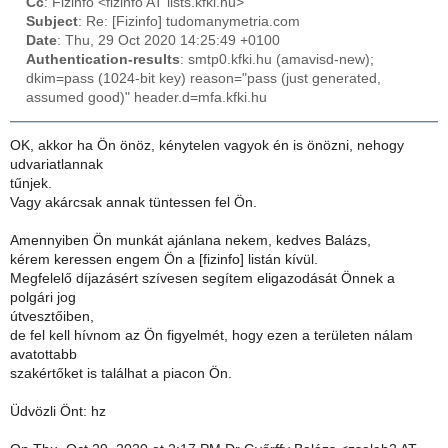
Cc
: Fizinfo <fizinfo AT lists.kfki.hu>
Subject
: Re: [Fizinfo] tudomanymetria.com
Date
: Thu, 29 Oct 2020 14:25:49 +0100
Authentication-results
: smtp0.kfki.hu (amavisd-new);
dkim=pass (1024-bit key) reason="pass (just generated,
assumed good)" header.d=mfa.kfki.hu
OK, akkor ha Ön önöz, kénytelen vagyok én is önözni, nehogy
udvariatlannak
tűnjek.
Vagy akárcsak annak tüntessen fel Ön.
Amennyiben Ön munkát ajánlana nekem, kedves Balázs,
kérem keressen engem Ön a [fizinfo] listán kívül.
Megfelelő díjazásért szívesen segítem eligazodását Önnek a
polgári jog
útvesztőiben,
de fel kell hívnom az Ön figyelmét, hogy ezen a területen nálam
avatottabb
szakértőket is találhat a piacon Ön.
Üdvözli Önt: hz