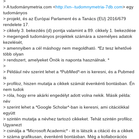
>
>
A tudománymetria.com <
http://xn--tudomnymetria-7db.com
> egy
tudományos
>
projekt, és az Európai Parlament és a Tanács (EU) 2016/679
rendelete 17.
>
cikkely 3. bekezdés (d) pontja valamint a 89. cikkely 1. bekezdése
>
megengedi tudományos projektek számára a személyes adatok
kezelését,
>
amennyiben a cél máshogy nem megoldható. *Ez tesz lehetővé
több olyan
>
rendszert, amelyeket Önök is naponta használnak. *
>
>
Például név szerint lehet a *PubMed*-en is keresni, és a Pubmed
is
>
profiloz, hiszen mutatja a cikkek számát évenkénti bontásban. Én
nem tudok
>
róla, hogy erre akárki engedélyt adott volna nekik. Másik példa:
név
>
szerint lehet a *Google Scholar*-ban is keresni, ami citációkkal
együtt
>
szintén mutatja a névhez tartozó cikkeket. Tehát szintén profiloz.
Ugyanezt
>
csinálja a *Microsoft Academic* - itt is látszik a citáció és a cikkek
>
száma grafikusan, évenkénti bontásban. Még a kollaborációs