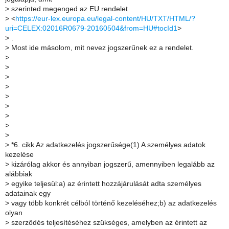
>
szerinted megenged az EU rendelet
>
<
https://eur-lex.europa.eu/legal-content/HU/TXT/HTML/?
uri=CELEX:02016R0679-20160504&from=HU#tocId1
>
>
.
>
Most ide másolom, mit nevez jogszerűnek ez a rendelet.
>
>
>
>
>
>
>
>
>
>
*6. cikk Az adatkezelés jogszerűsége(1) A személyes adatok
kezelése
>
kizárólag akkor és annyiban jogszerű, amennyiben legalább az
alábbiak
>
egyike teljesül:a) az érintett hozzájárulását adta személyes
adatainak egy
>
vagy több konkrét célból történő kezeléséhez;b) az adatkezelés
olyan
>
szerződés teljesítéséhez szükséges, amelyben az érintett az