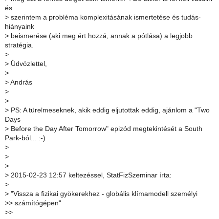
és
>
szerintem a probléma komplexitásának ismertetése és tudás-
hiányaink
>
beismerése (aki meg ért hozzá, annak a pótlása) a legjobb
stratégia.
>
>
Üdvözlettel,
>
>
András
>
>
>
PS: A türelmeseknek, akik eddig eljutottak eddig, ajánlom a "Two
Days
>
Before the Day After Tomorrow" epizód megtekintését a South
Park-ból... :-)
>
>
>
>
2015-02-23 12:57 keltezéssel, StatFizSzeminar írta:
>
>
"Vissza a fizikai gyökerekhez - globális klímamodell személyi
>
> számítógépen"
>
>