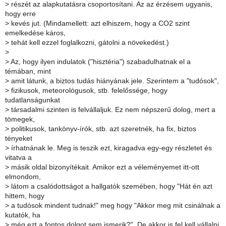
>
részét az alapkutatásra csoportosítani. Az az érzésem ugyanis,
hogy erre
>
kevés jut. (Mindamellett: azt elhiszem, hogy a CO2 szint
emelkedése káros,
>
tehát kell ezzel foglalkozni, gátolni a növekedést.)
>
>
Az, hogy ilyen indulatok ("hisztéria") szabadulhatnak el a
témában, mint
>
amit látunk, a biztos tudás hiányának jele. Szerintem a "tudósok",
>
fizikusok, meteorológusok, stb. felelőssége, hogy
tudatlanságunkat
>
társadalmi szinten is felvállaljuk. Ez nem népszerű dolog, mert a
tömegek,
>
politikusok, tankönyv-írók, stb. azt szeretnék, ha fix, biztos
tényeket
>
írhatnának le. Meg is teszik ezt, kiragadva egy-egy részletet és
vitatva a
>
másik oldal bizonyítékait. Amikor ezt a véleményemet itt-ott
elmondom,
>
látom a csalódottságot a hallgatók szemében, hogy "Hát én azt
hittem, hogy
>
a tudósok mindent tudnak!" meg hogy "Akkor meg mit csinálnak a
kutatók, ha
>
még ezt a fontos dolgot sem ismerik?". De akkor is fel kell vállalni