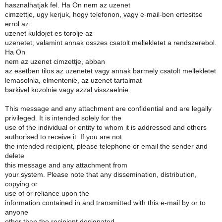
hasznalhatjak fel. Ha On nem az uzenet
cimzettje, ugy kerjuk, hogy telefonon, vagy e-mail-ben ertesitse
errol az
uzenet kuldojet es torolje az
uzenetet, valamint annak osszes csatolt mellekletet a rendszerebol.
Ha On
nem az uzenet cimzettje, abban
az esetben tilos az uzenetet vagy annak barmely csatolt mellekletet
lemasolnia, elmentenie, az uzenet tartalmat
barkivel kozolnie vagy azzal visszaelnie.
This message and any attachment are confidential and are legally
privileged. It is intended solely for the
use of the individual or entity to whom it is addressed and others
authorised to receive it. If you are not
the intended recipient, please telephone or email the sender and
delete
this message and any attachment from
your system. Please note that any dissemination, distribution,
copying or
use of or reliance upon the
information contained in and transmitted with this e-mail by or to
anyone
other than the recipient designated