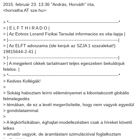
2015. február 23. 13:36 "András, Horváth" írta,
<horvatha AT sze.hu>:
>
*-----------------------------------------------------------------------*
>
| E L F T H I R A D O |
>
| Az Eotvos Lorand Fizikai Tarsulat informacios es vita-lapja |
>
|-----------------------------------------------------------------------|
>
| Az ELFT adoszama (ide kerjuk az SZJA 1 szazalekat!):
19815644-2-41 |
>
|-----------------------------------------------------------------------|
>
| A megjelent cikkek tartalmaert teljes egeszeben bekuldojuk
felelos. |
>
*-----------------------------------------------------------------------*
>
Kedves Kollégák!
>
>
Sokáig haboztam leírni véleményemet a kibontakozott globális
felmelegedés
>
témában, de ez a levél megerősítette, hogy nem vagyok egyedül
>
gondolataimmal.
>
>
A légkörfizikában, éghajlat-modellezésben csak a híreket követő
lelkes
>
amatőr vagyok, de áramlástani szimulációval foglalkoztam