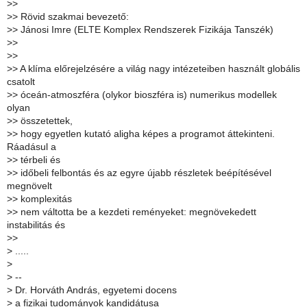
>
>
>
> Rövid szakmai bevezető:
>
> Jánosi Imre (ELTE Komplex Rendszerek Fizikája Tanszék)
>
>
>
>
>
> A klíma előrejelzésére a világ nagy intézeteiben használt globális
csatolt
>
> óceán-atmoszféra (olykor bioszféra is) numerikus modellek
olyan
>
> összetettek,
>
> hogy egyetlen kutató aligha képes a programot áttekinteni.
Ráadásul a
>
> térbeli és
>
> időbeli felbontás és az egyre újabb részletek beépítésével
megnövelt
>
> komplexitás
>
> nem váltotta be a kezdeti reményeket: megnövekedett
instabilitás és
>
>
>
.....
>
>
--
>
Dr. Horváth András, egyetemi docens
>
a fizikai tudományok kandidátusa