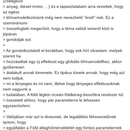
(csillagközi
>
anyag, diesel-motor, ...) és e tapasztalataim arra vezettek, hogy
az egész
>
klímamodellezésünk még nem nevezhető "érett"-nek. Ez a
szemináriumi
>
összefoglaló megerősít, hogy a téma valódi ismerői közt is
jópáran
>
gondolják ezt.
>
>
Az gondolkoztatott el korábban, hogy sok hírt olvastam, melyek
szerint ha
>
hozzáadtak egy új effektust egy globális klímamodellhez, akkor
gyökeresen
>
átalakult annak kimenete. Ez tipikus tünete annak, hogy még azt
sem tudjuk,
>
mi a lényeges és mi nem, illetve hogy lényeges effektusoknak
nem vagyunk a
>
tudatában. A földi légkör-óceán-földkéreg-bioszféra rendszer túl
>
összetett ahhoz, hogy pár paraméterre le lehessen
egyszerűsíteni.
>
>
Valójában már azt is tévesnek, de legalábbis félrevezetőnek
tartom, hogy
>
egyáltalán a Föld átlaghőmérsékletét egy fontos paraméternek