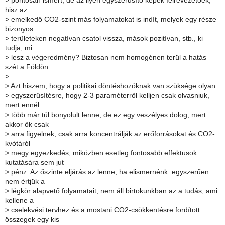
>
pontosan ismert, de az ilyen egyszerűsítő képek félrevezetőek,
hisz az
>
emelkedő CO2-szint más folyamatokat is indít, melyek egy része
bizonyos
>
területeken negatívan csatol vissza, mások pozitívan, stb., ki
tudja, mi
>
lesz a végeredmény? Biztosan nem homogénen terül a hatás
szét a Földön.
>
>
Azt hiszem, hogy a politikai döntéshozóknak van szüksége olyan
>
egyszerűsítésre, hogy 2-3 paraméterről kelljen csak olvasniuk,
mert ennél
>
több már túl bonyolult lenne, de ez egy veszélyes dolog, mert
akkor ők csak
>
arra figyelnek, csak arra koncentrálják az erőforrásokat és CO2-
kvótáról
>
megy egyezkedés, miközben esetleg fontosabb effektusok
kutatására sem jut
>
pénz. Az őszinte eljárás az lenne, ha elismernénk: egyszerűen
nem értjük a
>
légkör alapvető folyamatait, nem áll birtokunkban az a tudás, ami
kellene a
>
cselekvési tervhez és a mostani CO2-csökkentésre fordított
összegek egy kis