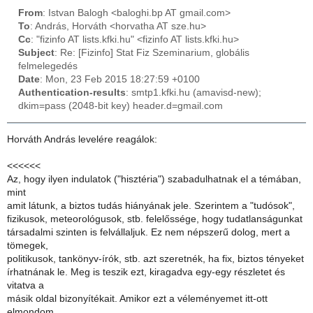
From
: Istvan Balogh <baloghi.bp AT gmail.com>
To
: András, Horváth <horvatha AT sze.hu>
Cc
: "fizinfo AT lists.kfki.hu" <fizinfo AT lists.kfki.hu>
Subject
: Re: [Fizinfo] Stat Fiz Szeminarium, globális
felmelegedés
Date
: Mon, 23 Feb 2015 18:27:59 +0100
Authentication-results
: smtp1.kfki.hu (amavisd-new);
dkim=pass (2048-bit key) header.d=gmail.com
Horváth András levelére reagálok:
<<<<<<
Az, hogy ilyen indulatok ("hisztéria") szabadulhatnak el a témában,
mint
amit látunk, a biztos tudás hiányának jele. Szerintem a "tudósok",
fizikusok, meteorológusok, stb. felelőssége, hogy tudatlanságunkat
társadalmi szinten is felvállaljuk. Ez nem népszerű dolog, mert a
tömegek,
politikusok, tankönyv-írók, stb. azt szeretnék, ha fix, biztos tényeket
írhatnának le. Meg is teszik ezt, kiragadva egy-egy részletet és
vitatva a
másik oldal bizonyítékait. Amikor ezt a véleményemet itt-ott
elmondom,