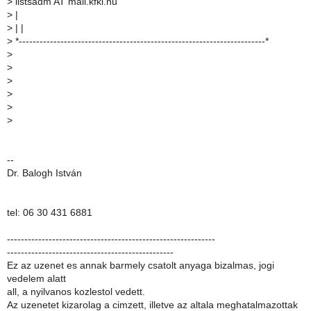
>
listsadm AT mail.kfki.hu
>
|
>
| |
>
*-----------------------------------------------------------------------*
>
>
>
>
>
>
--
Dr. Balogh István
tel: 06 30 431 6881
------------------------------------------------------------
------------------------------------------------
Ez az uzenet es annak barmely csatolt anyaga bizalmas, jogi
vedelem alatt
all, a nyilvanos kozlestol vedett.
Az uzenetet kizarolag a cimzett, illetve az altala meghatalmazottak