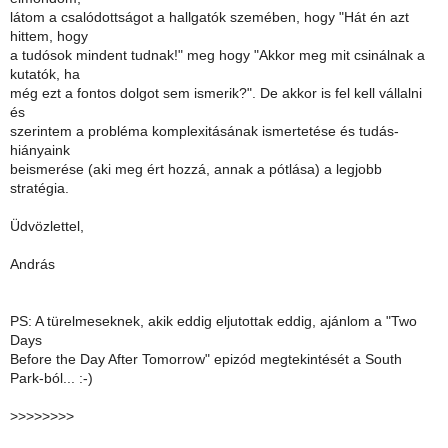
látom a csalódottságot a hallgatók szemében, hogy "Hát én azt
hittem, hogy
a tudósok mindent tudnak!" meg hogy "Akkor meg mit csinálnak a
kutatók, ha
még ezt a fontos dolgot sem ismerik?". De akkor is fel kell vállalni
és
szerintem a probléma komplexitásának ismertetése és tudás-
hiányaink
beismerése (aki meg ért hozzá, annak a pótlása) a legjobb
stratégia.
Üdvözlettel,
András
PS: A türelmeseknek, akik eddig eljutottak eddig, ajánlom a "Two
Days
Before the Day After Tomorrow" epizód megtekintését a South
Park-ból... :-)
>
>>>>>>>