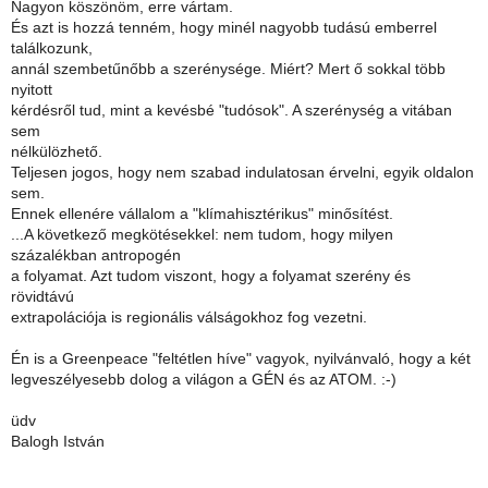
Nagyon köszönöm, erre vártam.
És azt is hozzá tenném, hogy minél nagyobb tudású emberrel
találkozunk,
annál szembetűnőbb a szerénysége. Miért? Mert ő sokkal több
nyitott
kérdésről tud, mint a kevésbé "tudósok". A szerénység a vitában
sem
nélkülözhető.
Teljesen jogos, hogy nem szabad indulatosan érvelni, egyik oldalon
sem.
Ennek ellenére vállalom a "klímahisztérikus" minősítést.
...A következő megkötésekkel: nem tudom, hogy milyen
százalékban antropogén
a folyamat. Azt tudom viszont, hogy a folyamat szerény és
rövidtávú
extrapolációja is regionális válságokhoz fog vezetni.
Én is a Greenpeace "feltétlen híve" vagyok, nyilvánvaló, hogy a két
legveszélyesebb dolog a világon a GÉN és az ATOM. :-)
üdv
Balogh István