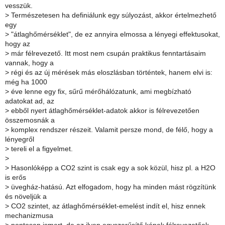
vesszük.
>
Természetesen ha definiálunk egy súlyozást, akkor értelmezhető
egy
>
"átlaghőmérséklet", de ez annyira elmossa a lényegi effektusokat,
hogy az
>
már félrevezető. Itt most nem csupán praktikus fenntartásaim
vannak, hogy a
>
régi és az új mérések más eloszlásban történtek, hanem elvi is:
még ha 1000
>
éve lenne egy fix, sűrű mérőhálózatunk, ami megbízható
adatokat ad, az
>
ebből nyert átlaghőmérséklet-adatok akkor is félrevezetően
összemosnák a
>
komplex rendszer részeit. Valamit persze mond, de félő, hogy a
lényegről
>
tereli el a figyelmet.
>
>
Hasonlóképp a CO2 szint is csak egy a sok közül, hisz pl. a H2O
is erős
>
üvegház-hatású. Azt elfogadom, hogy ha minden mást rögzítünk
és növeljük a
>
CO2 szintet, az átlaghőmérséklet-emelést indít el, hisz ennek
mechanizmusa