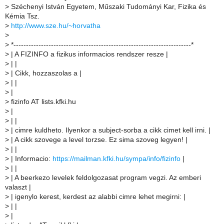
>
Széchenyi István Egyetem, Műszaki Tudományi Kar, Fizika és
Kémia Tsz.
>
http://www.sze.hu/~horvatha
>
>
*-----------------------------------------------------------------------*
>
| A FIZINFO a fizikus informacios rendszer resze |
>
| |
>
| Cikk, hozzaszolas a |
>
| |
>
|
>
fizinfo AT lists.kfki.hu
>
|
>
| |
>
| cimre kuldheto. Ilyenkor a subject-sorba a cikk cimet kell irni. |
>
| A cikk szovege a level torzse. Ez sima szoveg legyen! |
>
| |
>
| Informacio:
https://mailman.kfki.hu/sympa/info/fizinfo
|
>
| |
>
| A beerkezo levelek feldolgozasat program vegzi. Az emberi
valaszt |
>
| igenylo kerest, kerdest az alabbi cimre lehet megirni: |
>
| |
>
|