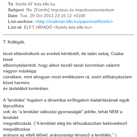
To
: fizinfo AT lists.kfki.hu
Subject
: Re: [Fizinfo] Impulzus és impulzusmomentum
Date
: Tue, 29 Oct 2013 23:16:12 +0100
List-archive
: <
http://mailman.kfki.hu/pipermail/fizinfo
>
List-id
: ELFT HÍRADÓ <fizinfo.lists.kfki.hu>
T. Kollégák,
kicsit eltávolodtunk az eredeti kérdéstől, de talán sebaj. Csaba
kissé
elbizonytalanított, hogy akkor kezdő tanár koromban valamit
nagyon másképp
csináltam, mint ahogyan most emlékszem rá, ezért előbányásztam
közel harminc
év távlatából konkrétan:
A “lendülés” fogalom a dinamikai erőfogalom kialakításának egyik
lépcsőfoka
volt, és “a lendület változási gyorsaságát” jelölte, tehát NEM a
lendület
megváltozását. (“A lendület elég kis időszakaszban bekövetkező
megváltozása
arányos az eltelt idővel, arányossági tényező a lendülés.” )