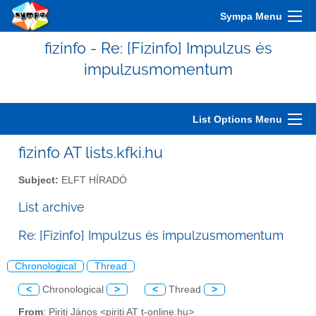
Sympa Menu
fizinfo - Re: [Fizinfo] Impulzus és
impulzusmomentum
List Options Menu
fizinfo AT lists.kfki.hu
Subject:
ELFT HÍRADÓ
List archive
Re: [Fizinfo] Impulzus és impulzusmomentum
Chronological
Thread
<
Chronological
>
<
Thread
>
From
: Piriti János <piriti AT t-online.hu>