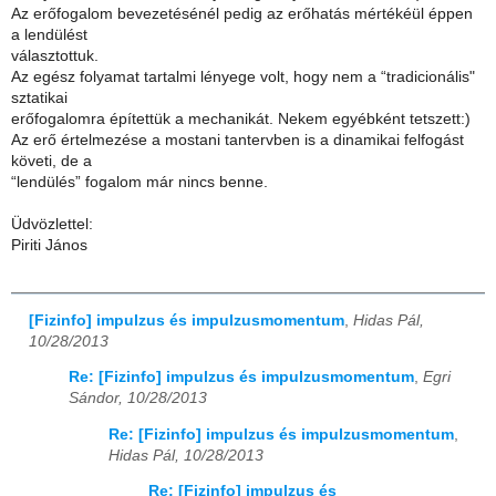
Az erőfogalom bevezetésénél pedig az erőhatás mértékéül éppen
a lendülést
választottuk.
Az egész folyamat tartalmi lényege volt, hogy nem a “tradicionális"
sztatikai
erőfogalomra építettük a mechanikát. Nekem egyébként tetszett:)
Az erő értelmezése a mostani tantervben is a dinamikai felfogást
követi, de a
“lendülés” fogalom már nincs benne.
Üdvözlettel:
Piriti János
[Fizinfo] impulzus és impulzusmomentum
,
Hidas Pál,
10/28/2013
Re: [Fizinfo] impulzus és impulzusmomentum
,
Egri
Sándor, 10/28/2013
Re: [Fizinfo] impulzus és impulzusmomentum
,
Hidas Pál, 10/28/2013
Re: [Fizinfo] impulzus és