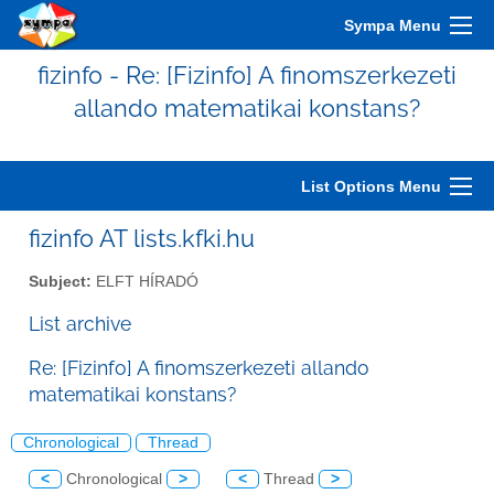
Sympa Menu
fizinfo - Re: [Fizinfo] A finomszerkezeti
allando matematikai konstans?
List Options Menu
fizinfo AT lists.kfki.hu
Subject:
ELFT HÍRADÓ
List archive
Re: [Fizinfo] A finomszerkezeti allando
matematikai konstans?
Chronological
Thread
<
Chronological
>
<
Thread
>