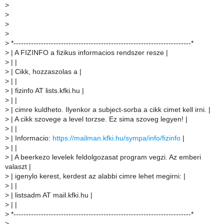
>
>
>
>
>
*-----------------------------------------------------------------------*
>
| A FIZINFO a fizikus informacios rendszer resze |
>
| |
>
| Cikk, hozzaszolas a |
>
| |
>
| fizinfo AT lists.kfki.hu |
>
| |
>
| cimre kuldheto. Ilyenkor a subject-sorba a cikk cimet kell irni. |
>
| A cikk szovege a level torzse. Ez sima szoveg legyen! |
>
| |
>
| Informacio:
https://mailman.kfki.hu/sympa/info/fizinfo
|
>
| |
>
| A beerkezo levelek feldolgozasat program vegzi. Az emberi
valaszt |
>
| igenylo kerest, kerdest az alabbi cimre lehet megirni: |
>
| |
>
| listsadm AT mail.kfki.hu |
>
| |
>
*-----------------------------------------------------------------------*
>