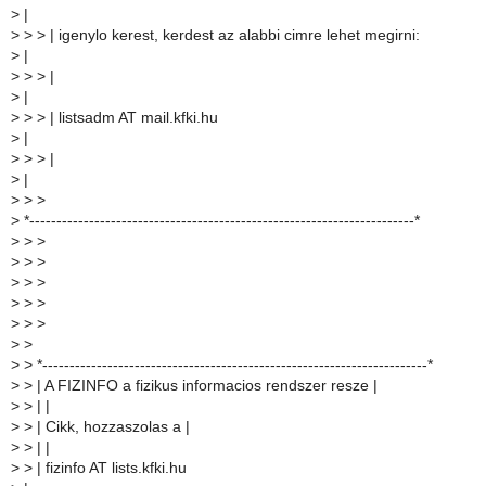
>
|
>
> > | igenylo kerest, kerdest az alabbi cimre lehet megirni:
>
|
>
> > |
>
|
>
> > | listsadm AT mail.kfki.hu
>
|
>
> > |
>
|
>
> >
>
*-----------------------------------------------------------------------*
>
> >
>
> >
>
> >
>
> >
>
> >
>
>
>
> *-----------------------------------------------------------------------*
>
> | A FIZINFO a fizikus informacios rendszer resze |
>
> | |
>
> | Cikk, hozzaszolas a |
>
> | |
>
> | fizinfo AT lists.kfki.hu