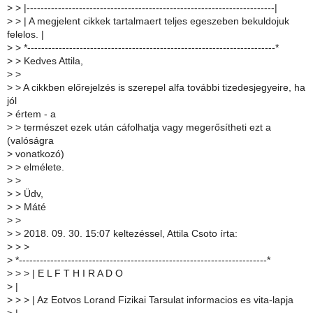
>
> |-----------------------------------------------------------------------|
>
> | A megjelent cikkek tartalmaert teljes egeszeben bekuldojuk
felelos. |
>
> *-----------------------------------------------------------------------*
>
> Kedves Attila,
>
>
>
> A cikkben előrejelzés is szerepel alfa további tizedesjegyeire, ha
jól
>
értem - a
>
> természet ezek után cáfolhatja vagy megerősítheti ezt a
(valóságra
>
vonatkozó)
>
> elmélete.
>
>
>
> Üdv,
>
> Máté
>
>
>
> 2018. 09. 30. 15:07 keltezéssel, Attila Csoto írta:
>
> >
>
*-----------------------------------------------------------------------*
>
> > | E L F T H I R A D O
>
|
>
> > | Az Eotvos Lorand Fizikai Tarsulat informacios es vita-lapja