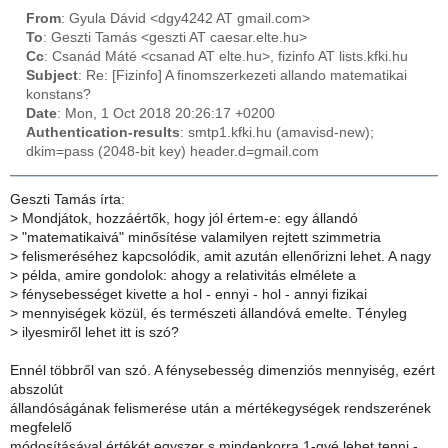
From
: Gyula Dávid <dgy4242 AT gmail.com>
To
: Geszti Tamás <geszti AT caesar.elte.hu>
Cc
: Csanád Máté <csanad AT elte.hu>, fizinfo AT lists.kfki.hu
Subject
: Re: [Fizinfo] A finomszerkezeti allando matematikai
konstans?
Date
: Mon, 1 Oct 2018 20:26:17 +0200
Authentication-results
: smtp1.kfki.hu (amavisd-new);
dkim=pass (2048-bit key) header.d=gmail.com
Geszti Tamás írta:
>
Mondjátok, hozzáértők, hogy jól értem-e: egy állandó
>
"matematikaivá" minősítése valamilyen rejtett szimmetria
>
felismeréséhez kapcsolódik, amit azután ellenőrizni lehet. A nagy
>
példa, amire gondolok: ahogy a relativitás elmélete a
>
fénysebességet kivette a hol - ennyi - hol - annyi fizikai
>
mennyiségek közül, és természeti állandóvá emelte. Tényleg
>
ilyesmiről lehet itt is szó?
Ennél többről van szó. A fénysebesség dimenziós mennyiség, ezért
abszolút
állandóságának felismerése után a mértékegységek rendszerének
megfelelő
módosításával értékét egyszer s mindenkorra 1-gyé lehet tenni -