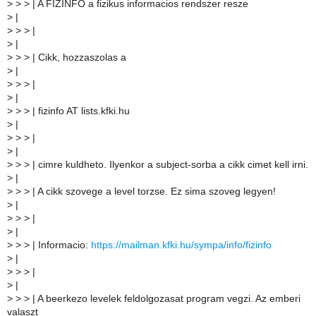
>
> > | A FIZINFO a fizikus informacios rendszer resze
>
|
>
> > |
>
|
>
> > | Cikk, hozzaszolas a
>
|
>
> > |
>
|
>
> > | fizinfo AT lists.kfki.hu
>
|
>
> > |
>
|
>
> > | cimre kuldheto. Ilyenkor a subject-sorba a cikk cimet kell irni.
>
|
>
> > | A cikk szovege a level torzse. Ez sima szoveg legyen!
>
|
>
> > |
>
|
>
> > | Informacio:
https://mailman.kfki.hu/sympa/info/fizinfo
>
|
>
> > |
>
|
>
> > | A beerkezo levelek feldolgozasat program vegzi. Az emberi
valaszt