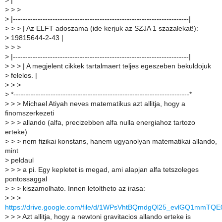
>
|
>
> >
>
|-----------------------------------------------------------------------|
>
> > | Az ELFT adoszama (ide kerjuk az SZJA 1 szazalekat!):
>
19815644-2-43 |
>
> >
>
|-----------------------------------------------------------------------|
>
> > | A megjelent cikkek tartalmaert teljes egeszeben bekuldojuk
>
felelos. |
>
> >
>
*-----------------------------------------------------------------------*
>
> > Michael Atiyah neves matematikus azt allitja, hogy a
finomszerkezeti
>
> > allando (alfa, precizebben alfa nulla energiahoz tartozo
erteke)
>
> > nem fizikai konstans, hanem ugyanolyan matematikai allando,
mint
>
peldaul
>
> > a pi. Egy kepletet is megad, ami alapjan alfa tetszoleges
pontossaggal
>
> > kiszamolhato. Innen letoltheto az irasa:
>
> >
https://drive.google.com/file/d/1WPsVhtBQmdgQl25_evlGQ1mmTQ
>
> > Azt allitja, hogy a newtoni gravitacios allando erteke is