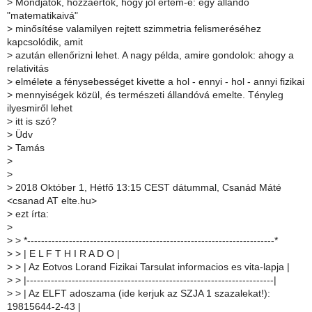
>
Mondjátok, hozzáértők, hogy jól értem-e: egy állandó
"matematikaivá"
>
minősítése valamilyen rejtett szimmetria felismeréséhez
kapcsolódik, amit
>
azután ellenőrizni lehet. A nagy példa, amire gondolok: ahogy a
relativitás
>
elmélete a fénysebességet kivette a hol - ennyi - hol - annyi fizikai
>
mennyiségek közül, és természeti állandóvá emelte. Tényleg
ilyesmiről lehet
>
itt is szó?
>
Üdv
>
Tamás
>
>
>
2018 Október 1, Hétfő 13:15 CEST dátummal, Csanád Máté
<csanad AT elte.hu>
>
ezt írta:
>
>
> *-----------------------------------------------------------------------*
>
> | E L F T H I R A D O |
>
> | Az Eotvos Lorand Fizikai Tarsulat informacios es vita-lapja |
>
> |-----------------------------------------------------------------------|
>
> | Az ELFT adoszama (ide kerjuk az SZJA 1 szazalekat!):
19815644-2-43 |