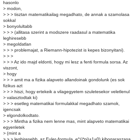
hasonlo
>
modon,
>
> > tisztan matematikailag megadhato, de annak a szamolasa
sokkal
>
bonyolultabb
>
> > (allitasa szerint a modszere raadasul a matematika
leghiresebb
>
megoldatlan
>
> > problemajat, a Riemann-hipotezist is kepes bizonyitani).
>
> >
>
> > Az ido majd eldonti, hogy mi lesz a fenti formula sorsa. Az
viszont,
>
hogy
>
> > amit ma a fizika alapveto allandoinak gondolunk (es sok
fizikus azt
>
> > hiszi, hogy ertekeik a vilagegyetem szuletesekor veletlenul
>
valasztodtak ki)
>
> > esetleg matematikai formulakkal megadhato szamok,
igencsak
>
elgondolkodtato.
>
> > Mintha a fizika nem lenne mas, mint alapveto matematikai
egyenletek
>
(mint a
>
> > leghiresebb, az Euler-formula, e^(i*pi)+1=0) kibogaraszasa.