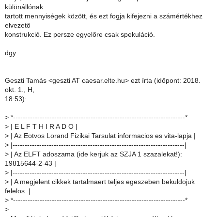
különállónak
tartott mennyiségek között, és ezt fogja kifejezni a számértékhez
elvezető
konstrukció. Ez persze egyelőre csak spekuláció.
dgy
Geszti Tamás <geszti AT caesar.elte.hu> ezt írta (időpont: 2018.
okt. 1., H,
18:53):
>
*-----------------------------------------------------------------------*
>
| E L F T H I R A D O |
>
| Az Eotvos Lorand Fizikai Tarsulat informacios es vita-lapja |
>
|-----------------------------------------------------------------------|
>
| Az ELFT adoszama (ide kerjuk az SZJA 1 szazalekat!):
19815644-2-43 |
>
|-----------------------------------------------------------------------|
>
| A megjelent cikkek tartalmaert teljes egeszeben bekuldojuk
felelos. |
>
*-----------------------------------------------------------------------*
>