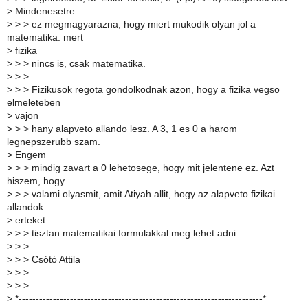
>
Mindenesetre
>
> > ez megmagyarazna, hogy miert mukodik olyan jol a
matematika: mert
>
fizika
>
> > nincs is, csak matematika.
>
> >
>
> > Fizikusok regota gondolkodnak azon, hogy a fizika vegso
elmeleteben
>
vajon
>
> > hany alapveto allando lesz. A 3, 1 es 0 a harom
legnepszerubb szam.
>
Engem
>
> > mindig zavart a 0 lehetosege, hogy mit jelentene ez. Azt
hiszem, hogy
>
> > valami olyasmit, amit Atiyah allit, hogy az alapveto fizikai
allandok
>
erteket
>
> > tisztan matematikai formulakkal meg lehet adni.
>
> >
>
> > Csótó Attila
>
> >
>
> >
>
*-----------------------------------------------------------------------*