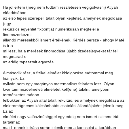
Ha jól értem (még nem tudtam részletesen végigolvasni) Atiyah
előadásában
az első lépés szerepel: talált olyan képletet, amelynek megoldása
(egy
rekurziós egyenlet fixpontja) numerikusan megfelel a
finomszerkezeti
állandó mérésekből ismert értékének. Kérdés persze - ahogy Máté
is írta -
mi lesz, ha a mérések finomodása újabb tizedesjegyeket tár fel:
megmarad-e
az eddig tapasztalt egyezés.
A második rész, a fizikai elmélet kidolgozása tudtommal még
hiányzik. Ez
nyilván nem egy magányos matematikus feladata lesz. Olyan
kvantummezőelméleti elméletet kell(ene) találni, amelyben
természetes módon
felbukkan az Atiyah által talált rekurzió, és amelynek megoldása az
elektromágneses kölcsönhatás csatolási állandójaként jelenik meg.
Ez az
elmélet nagy valószínűséggel egy eddig nem ismert szimmetriát
tartalmaz
majd, ennek leírása során jelenik meg a kapcsolat a korábban