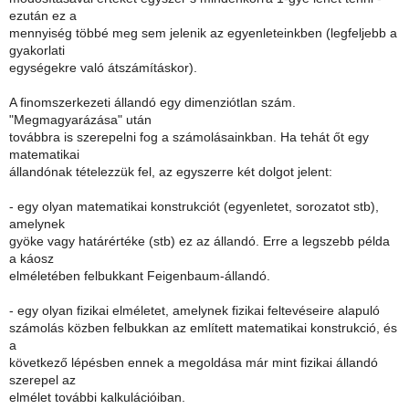
ezután ez a
mennyiség többé meg sem jelenik az egyenleteinkben (legfeljebb a
gyakorlati
egységekre való átszámításkor).
A finomszerkezeti állandó egy dimenziótlan szám.
"Megmagyarázása" után
továbbra is szerepelni fog a számolásainkban. Ha tehát őt egy
matematikai
állandónak tételezzük fel, az egyszerre két dolgot jelent:
- egy olyan matematikai konstrukciót (egyenletet, sorozatot stb),
amelynek
gyöke vagy határértéke (stb) ez az állandó. Erre a legszebb példa
a káosz
elméletében felbukkant Feigenbaum-állandó.
- egy olyan fizikai elméletet, amelynek fizikai feltevéseire alapuló
számolás közben felbukkan az említett matematikai konstrukció, és
a
következő lépésben ennek a megoldása már mint fizikai állandó
szerepel az
elmélet további kalkulációiban.