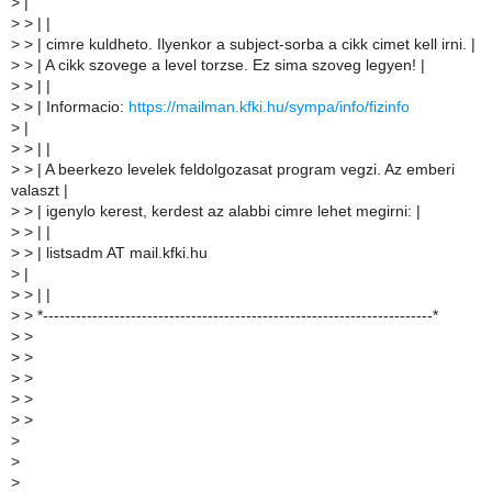
>
|
>
> | |
>
> | cimre kuldheto. Ilyenkor a subject-sorba a cikk cimet kell irni. |
>
> | A cikk szovege a level torzse. Ez sima szoveg legyen! |
>
> | |
>
> | Informacio:
https://mailman.kfki.hu/sympa/info/fizinfo
>
|
>
> | |
>
> | A beerkezo levelek feldolgozasat program vegzi. Az emberi
valaszt |
>
> | igenylo kerest, kerdest az alabbi cimre lehet megirni: |
>
> | |
>
> | listsadm AT mail.kfki.hu
>
|
>
> | |
>
> *-----------------------------------------------------------------------*
>
>
>
>
>
>
>
>
>
>
>
>
>