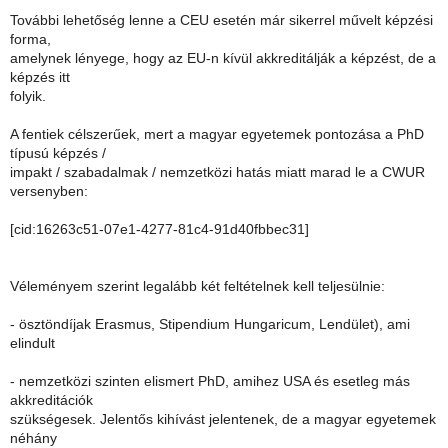
További lehetőség lenne a CEU esetén már sikerrel művelt képzési
forma,
amelynek lényege, hogy az EU-n kívül akkreditálják a képzést, de a
képzés itt
folyik.
A fentiek célszerűek, mert a magyar egyetemek pontozása a PhD
típusú képzés /
impakt / szabadalmak / nemzetközi hatás miatt marad le a CWUR
versenyben:
[cid:16263c51-07e1-4277-81c4-91d40fbbec31]
Véleményem szerint legalább két feltételnek kell teljesülnie:
- ösztöndíjak Erasmus, Stipendium Hungaricum, Lendület), ami
elindult
- nemzetközi szinten elismert PhD, amihez USA és esetleg más
akkreditációk
szükségesek. Jelentős kihívást jelentenek, de a magyar egyetemek
néhány