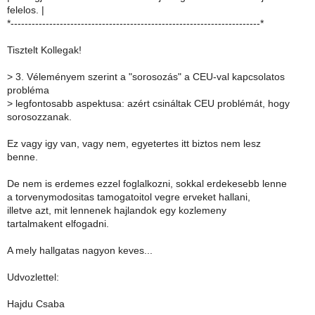
felelos. |
*-----------------------------------------------------------------------*
Tisztelt Kollegak!
>
3. Véleményem szerint a "sorosozás" a CEU-val kapcsolatos
probléma
>
legfontosabb aspektusa: azért csináltak CEU problémát, hogy
sorosozzanak.
Ez vagy igy van, vagy nem, egyetertes itt biztos nem lesz
benne.
De nem is erdemes ezzel foglalkozni, sokkal erdekesebb lenne
a torvenymodositas tamogatoitol vegre erveket hallani,
illetve azt, mit lennenek hajlandok egy kozlemeny
tartalmakent elfogadni.
A mely hallgatas nagyon keves...
Udvozlettel:
Hajdu Csaba