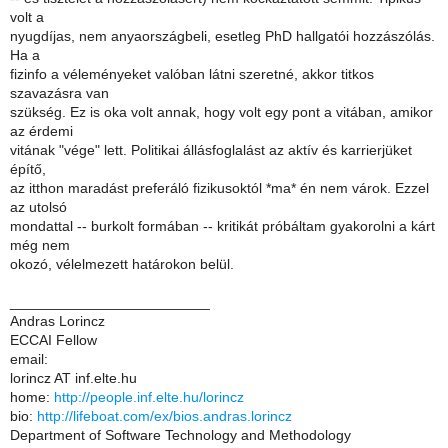
volt a
nyugdíjas, nem anyaországbeli, esetleg PhD hallgatói hozzászólás.
Ha a
fizinfo a véleményeket valóban látni szeretné, akkor titkos
szavazásra van
szükség. Ez is oka volt annak, hogy volt egy pont a vitában, amikor
az érdemi
vitának "vége" lett. Politikai állásfoglalást az aktív és karrierjüket
építő,
az itthon maradást preferáló fizikusoktól *ma* én nem várok. Ezzel
az utolsó
mondattal -- burkolt formában -- kritikát próbáltam gyakorolni a kárt
még nem
okozó, vélelmezett határokon belül.
_________________________
Andras Lorincz
ECCAI Fellow
email:
lorincz AT inf.elte.hu
home:
http://people.inf.elte.hu/lorincz
bio:
http://lifeboat.com/ex/bios.andras.lorincz
Department of Software Technology and Methodology