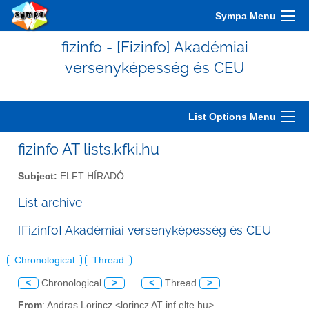
Sympa Menu
fizinfo - [Fizinfo] Akadémiai
versenyképesség és CEU
List Options Menu
fizinfo AT lists.kfki.hu
Subject:
ELFT HÍRADÓ
List archive
[Fizinfo] Akadémiai versenyképesség és CEU
Chronological
Thread
<
Chronological
>
<
Thread
>
From
: Andras Lorincz <lorincz AT inf.elte.hu>