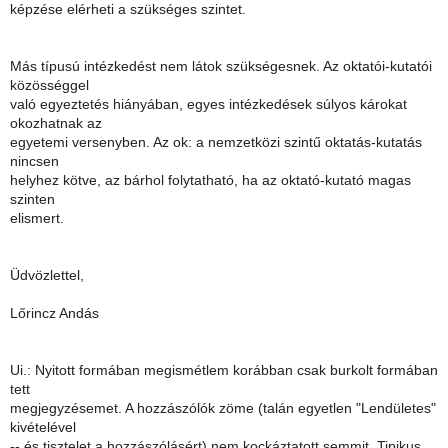
képzése elérheti a szükséges szintet.
Más típusú intézkedést nem látok szükségesnek. Az oktatói-kutatói
közösséggel
való egyeztetés hiányában, egyes intézkedések súlyos károkat
okozhatnak az
egyetemi versenyben. Az ok: a nemzetközi szintű oktatás-kutatás
nincsen
helyhez kötve, az bárhol folytatható, ha az oktató-kutató magas
szinten
elismert.
Üdvözlettel,
Lőrincz Andás
Ui.: Nyitott formában megismétlem korábban csak burkolt formában
tett
megjegyzésemet. A hozzászólók zöme (talán egyetlen "Lendületes"
kivételével
-- és tisztelet a hozzászólásért) nem kockáztatott semmit. Tipikus