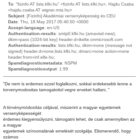
To
: "fizinfo AT lists.kfki.hu" <fizinfo AT lists.kfki.hu>, Hajdu Csaba
<hajdu.csaba AT wigner.mta.hu>
Subject
: [Fizinfo] Akadémiai versenyképesség és CEU
Date
: Thu, 18 May 2017 05:40:50 +0000
Accept-language
: en-US
Authentication-results
: smtp0.kfki.hu (amavisd-new);
dkim=pass (1024-bit key) header.d=ikelte.onmicrosoft.com
Authentication-results
: lists.kfki.hu; dkim=none (message not
signed) header.d=none;lists.kfki.hu; dmarc=none action=none
header.from=inf.elte.hu;
Spamdiagnosticmetadata
: NSPM
Spamdiagnosticoutput
: 1:99
"De nem is erdemes ezzel foglalkozni, sokkal erdekesebb lenne a
torvenymodositas tamogatoitol vegre erveket hallani, "
A törvénymódosítás céljával, miszerint a magyar egyetemek
versenyképességét
érdemes kiegyensúlyozni, támogatni lehet, de csak amennyiben az
a magyar
egyetemek színvonalának emelését szolgálja. Elismerendő, hogy
számos