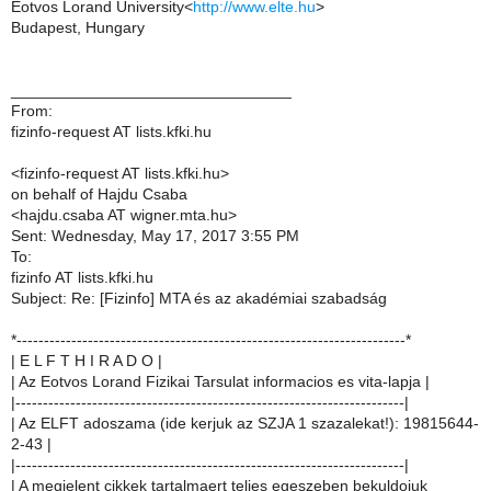
Eotvos Lorand University<
http://www.elte.hu
>
Budapest, Hungary
________________________________
From:
fizinfo-request AT lists.kfki.hu
<fizinfo-request AT lists.kfki.hu>
on behalf of Hajdu Csaba
<hajdu.csaba AT wigner.mta.hu>
Sent: Wednesday, May 17, 2017 3:55 PM
To:
fizinfo AT lists.kfki.hu
Subject: Re: [Fizinfo] MTA és az akadémiai szabadság
*-----------------------------------------------------------------------*
| E L F T H I R A D O |
| Az Eotvos Lorand Fizikai Tarsulat informacios es vita-lapja |
|-----------------------------------------------------------------------|
| Az ELFT adoszama (ide kerjuk az SZJA 1 szazalekat!): 19815644-
2-43 |
|-----------------------------------------------------------------------|
| A megjelent cikkek tartalmaert teljes egeszeben bekuldojuk