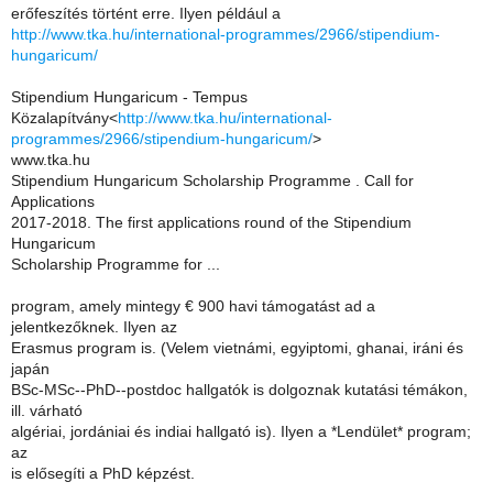
erőfeszítés történt erre. Ilyen például a
http://www.tka.hu/international-programmes/2966/stipendium-
hungaricum/
Stipendium Hungaricum - Tempus
Közalapítvány<
http://www.tka.hu/international-
programmes/2966/stipendium-hungaricum/
>
www.tka.hu
Stipendium Hungaricum Scholarship Programme . Call for
Applications
2017-2018. The first applications round of the Stipendium
Hungaricum
Scholarship Programme for ...
program, amely mintegy € 900 havi támogatást ad a
jelentkezőknek. Ilyen az
Erasmus program is. (Velem vietnámi, egyiptomi, ghanai, iráni és
japán
BSc-MSc--PhD--postdoc hallgatók is dolgoznak kutatási témákon,
ill. várható
algériai, jordániai és indiai hallgató is). Ilyen a *Lendület* program;
az
is elősegíti a PhD képzést.