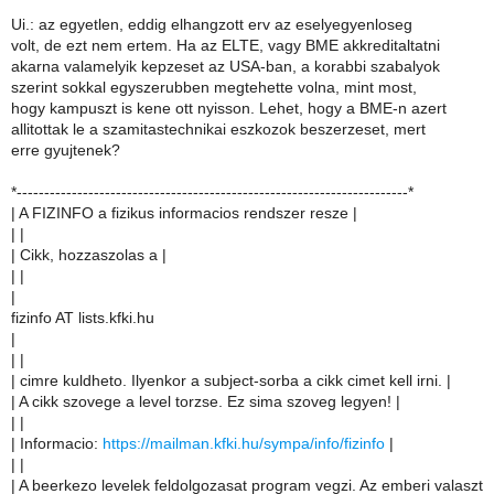
Ui.: az egyetlen, eddig elhangzott erv az eselyegyenloseg
volt, de ezt nem ertem. Ha az ELTE, vagy BME akkreditaltatni
akarna valamelyik kepzeset az USA-ban, a korabbi szabalyok
szerint sokkal egyszerubben megtehette volna, mint most,
hogy kampuszt is kene ott nyisson. Lehet, hogy a BME-n azert
allitottak le a szamitastechnikai eszkozok beszerzeset, mert
erre gyujtenek?
*-----------------------------------------------------------------------*
| A FIZINFO a fizikus informacios rendszer resze |
| |
| Cikk, hozzaszolas a |
| |
|
fizinfo AT lists.kfki.hu
|
| |
| cimre kuldheto. Ilyenkor a subject-sorba a cikk cimet kell irni. |
| A cikk szovege a level torzse. Ez sima szoveg legyen! |
| |
| Informacio:
https://mailman.kfki.hu/sympa/info/fizinfo
|
| |
| A beerkezo levelek feldolgozasat program vegzi. Az emberi valaszt