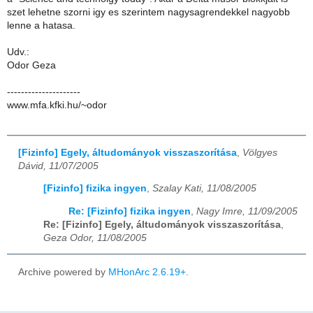
szet lehetne szorni igy es szerintem nagysagrendekkel nagyobb
lenne a hatasa.
Udv.:
Odor Geza
---------------------
www.mfa.kfki.hu/~odor
[Fizinfo] Egely, áltudományok visszaszorítása
,
Völgyes
Dávid, 11/07/2005
[Fizinfo] fizika ingyen
,
Szalay Kati, 11/08/2005
Re: [Fizinfo] fizika ingyen
,
Nagy Imre, 11/09/2005
Re: [Fizinfo] Egely, áltudományok visszaszorítása
,
Geza Odor, 11/08/2005
Archive powered by
MHonArc 2.6.19+
.