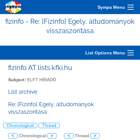
Sympa Menu
fizinfo - Re: [Fizinfo] Egely, áltudományok
visszaszorítása
List Options Menu
fizinfo AT lists.kfki.hu
Subject:
ELFT HÍRADÓ
List archive
Re: [Fizinfo] Egely, áltudományok
visszaszorítása
Chronological
Thread
<
Chronological
>
<
Thread
>