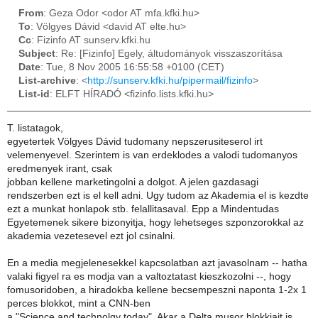
From
: Geza Odor <odor AT mfa.kfki.hu>
To
: Völgyes Dávid <david AT elte.hu>
Cc
: Fizinfo AT sunserv.kfki.hu
Subject
: Re: [Fizinfo] Egely, áltudományok visszaszorítása
Date
: Tue, 8 Nov 2005 16:55:58 +0100 (CET)
List-archive
: <
http://sunserv.kfki.hu/pipermail/fizinfo
>
List-id
: ELFT HÍRADÓ <fizinfo.lists.kfki.hu>
T. listatagok,
egyetertek Völgyes Dávid tudomany nepszerusiteserol irt
velemenyevel. Szerintem is van erdeklodes a valodi tudomanyos
eredmenyek irant, csak
jobban kellene marketingolni a dolgot. A jelen gazdasagi
rendszerben ezt is el kell adni. Ugy tudom az Akademia el is kezdte
ezt a munkat honlapok stb. felallitasaval. Epp a Mindentudas
Egyetemenek sikere bizonyitja, hogy lehetseges szponzorokkal az
akademia vezetesevel ezt jol csinalni.
En a media megjelenesekkel kapcsolatban azt javasolnam -- hatha
valaki figyel ra es modja van a valtoztatast kieszkozolni --, hogy
fomusoridoben, a hiradokba kellene becsempeszni naponta 1-2x 1
perces blokkot, mint a CNN-ben
a "Science and technolgy today". Akar a Delta musor blokkjait is