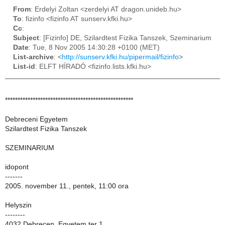
From
: Erdelyi Zoltan <zerdelyi AT dragon.unideb.hu>
To
: fizinfo <fizinfo AT sunserv.kfki.hu>
Cc
:
Subject
: [Fizinfo] DE, Szilardtest Fizika Tanszek, Szeminarium
Date
: Tue, 8 Nov 2005 14:30:28 +0100 (MET)
List-archive
: <
http://sunserv.kfki.hu/pipermail/fizinfo
>
List-id
: ELFT HÍRADÓ <fizinfo.lists.kfki.hu>
***************************************************
Debreceni Egyetem
Szilardtest Fizika Tanszek
SZEMINARIUM
idopont
-------
2005. november 11., pentek, 11:00 ora
Helyszin
--------
4032 Debrecen, Egyetem ter 1.