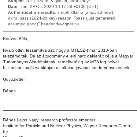
Subject
: Re: [Fizinfo] Vigyázat, kártékony!
Date
: Thu, 29 Oct 2020 18:17:39 +0100 (CET)
Authentication-results
: smtp0.kfki.hu (amavisd-new);
dkim=pass (1024-bit key) reason="pass (just generated,
assumed good)" header.d=wigner.hu
Kedves Béla,
kiváló ötlet, leszámítva azt, hogy a MTESZ-t már 2013-ban
felszámolták. De az áltudomány elleni harc deklarált célja a Magyar
Tudományos Akadémiának; remélhetőleg az MTA fog helyet
biiztosítani saját weblapján az általad javasolt ketdeményezésnek.
Üdvözlettel,
Dénes
______________________________________________________
Dénes Lajos Nagy, research professor emeritus
Institute for Particle and Nuclear Physics, Wigner Research Centre
for