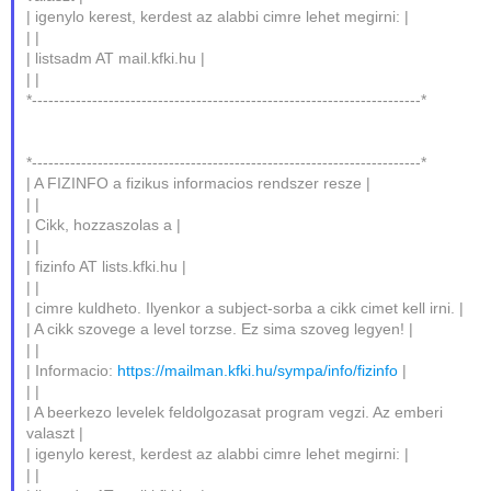
| igenylo kerest, kerdest az alabbi cimre lehet megirni: |
| |
| listsadm AT mail.kfki.hu |
| |
*-----------------------------------------------------------------------*
*-----------------------------------------------------------------------*
| A FIZINFO a fizikus informacios rendszer resze |
| |
| Cikk, hozzaszolas a |
| |
| fizinfo AT lists.kfki.hu |
| |
| cimre kuldheto. Ilyenkor a subject-sorba a cikk cimet kell irni. |
| A cikk szovege a level torzse. Ez sima szoveg legyen! |
| |
| Informacio:
https://mailman.kfki.hu/sympa/info/fizinfo
|
| |
| A beerkezo levelek feldolgozasat program vegzi. Az emberi
valaszt |
| igenylo kerest, kerdest az alabbi cimre lehet megirni: |
| |