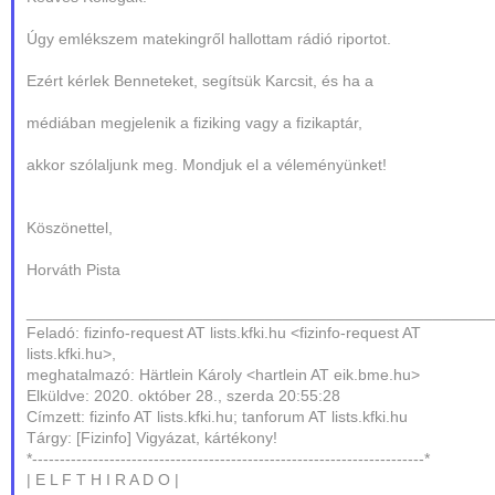
Úgy emlékszem matekingről hallottam rádió riportot.
Ezért kérlek Benneteket, segítsük Karcsit, és ha a
médiában megjelenik a fiziking vagy a fizikaptár,
akkor szólaljunk meg. Mondjuk el a véleményünket!
Köszönettel,
Horváth Pista
____________________________________________________
Feladó: fizinfo-request AT lists.kfki.hu <fizinfo-request AT
lists.kfki.hu>,
meghatalmazó: Härtlein Károly <hartlein AT eik.bme.hu>
Elküldve: 2020. október 28., szerda 20:55:28
Címzett: fizinfo AT lists.kfki.hu; tanforum AT lists.kfki.hu
Tárgy: [Fizinfo] Vigyázat, kártékony!
*-----------------------------------------------------------------------*
| E L F T H I R A D O |