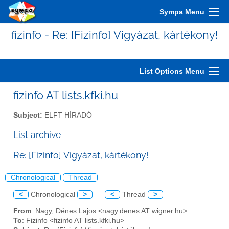
Sympa Menu
fizinfo - Re: [Fizinfo] Vigyázat, kártékony!
List Options Menu
fizinfo AT lists.kfki.hu
Subject:
ELFT HÍRADÓ
List archive
Re: [Fizinfo] Vigyázat, kártékony!
Chronological
Thread
<
Chronological
>
<
Thread
>
From
: Nagy, Dénes Lajos <nagy.denes AT wigner.hu>
To
: Fizinfo <fizinfo AT lists.kfki.hu>