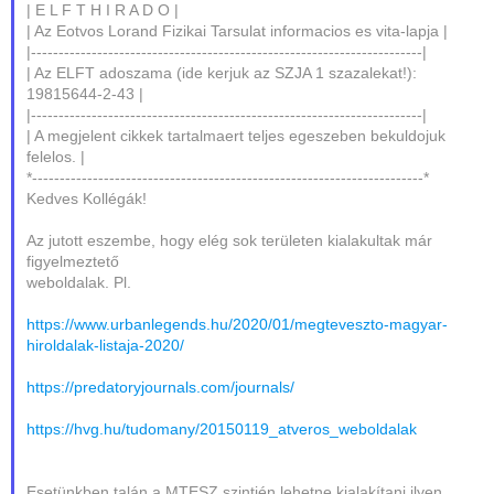
| E L F T H I R A D O |
| Az Eotvos Lorand Fizikai Tarsulat informacios es vita-lapja |
|-----------------------------------------------------------------------|
| Az ELFT adoszama (ide kerjuk az SZJA 1 szazalekat!):
19815644-2-43 |
|-----------------------------------------------------------------------|
| A megjelent cikkek tartalmaert teljes egeszeben bekuldojuk
felelos. |
*-----------------------------------------------------------------------*
Kedves Kollégák!
Az jutott eszembe, hogy elég sok területen kialakultak már
figyelmeztető
weboldalak. Pl.
https://www.urbanlegends.hu/2020/01/megteveszto-magyar-
hiroldalak-listaja-2020/
https://predatoryjournals.com/journals/
https://hvg.hu/tudomany/20150119_atveros_weboldalak
Esetünkben talán a MTESZ szintjén lehetne kialakítani ilyen