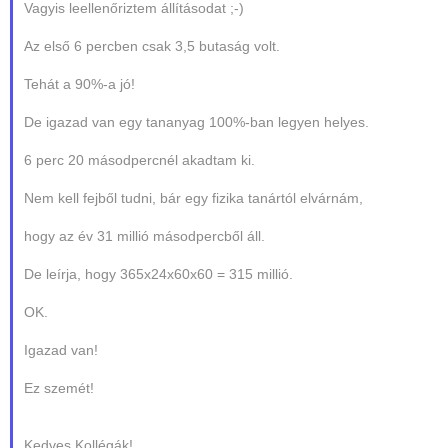
Vagyis leellenőriztem állításodat ;-)
Az első 6 percben csak 3,5 butaság volt.
Tehát a 90%-a jó!
De igazad van egy tananyag 100%-ban legyen helyes.
6 perc 20 másodpercnél akadtam ki.
Nem kell fejből tudni, bár egy fizika tanártól elvárnám,
hogy az év 31 millió másodpercből áll.
De leírja, hogy 365x24x60x60 = 315 millió.
OK.
Igazad van!
Ez szemét!
Kedves Kollégák!