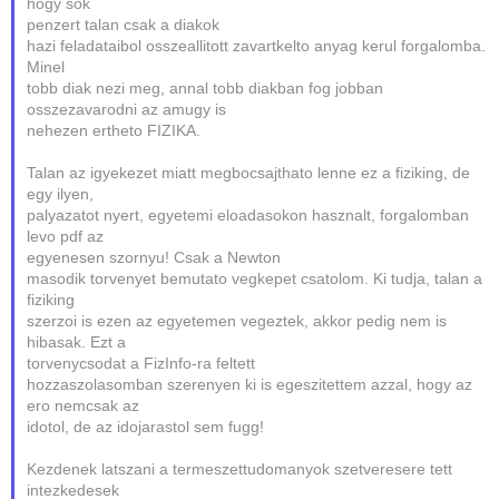
hogy sok
penzert talan csak a diakok
hazi feladataibol osszeallitott zavartkelto anyag kerul forgalomba.
Minel
tobb diak nezi meg, annal tobb diakban fog jobban
osszezavarodni az amugy is
nehezen ertheto FIZIKA.
Talan az igyekezet miatt megbocsajthato lenne ez a fiziking, de
egy ilyen,
palyazatot nyert, egyetemi eloadasokon hasznalt, forgalomban
levo pdf az
egyenesen szornyu! Csak a Newton
masodik torvenyet bemutato vegkepet csatolom. Ki tudja, talan a
fiziking
szerzoi is ezen az egyetemen vegeztek, akkor pedig nem is
hibasak. Ezt a
torvenycsodat a FizInfo-ra feltett
hozzaszolasomban szerenyen ki is egeszitettem azzal, hogy az
ero nemcsak az
idotol, de az idojarastol sem fugg!
Kezdenek latszani a termeszettudomanyok szetveresere tett
intezkedesek