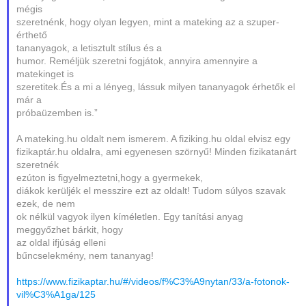
mégis
szeretnénk, hogy olyan legyen, mint a mateking az a szuper-
érthető
tananyagok, a letisztult stílus és a
humor. Reméljük szeretni fogjátok, annyira amennyire a
matekinget is
szeretitek.És a mi a lényeg, lássuk milyen tananyagok érhetők el
már a
próbaüzemben is.”
A mateking.hu oldalt nem ismerem. A fiziking.hu oldal elvisz egy
fizikaptár.hu oldalra, ami egyenesen szörnyű! Minden fizikatanárt
szeretnék
ezúton is figyelmeztetni,hogy a gyermekek,
diákok kerüljék el messzire ezt az oldalt! Tudom súlyos szavak
ezek, de nem
ok nélkül vagyok ilyen kíméletlen. Egy tanítási anyag
meggyőzhet bárkit, hogy
az oldal ifjúság elleni
bűncselekmény, nem tananyag!
https://www.fizikaptar.hu/#/videos/f%C3%A9nytan/33/a-fotonok-
vil%C3%A1ga/125