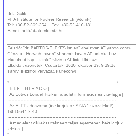
Béla Sulik
MTA Institute for Nuclear Research (Atomki)
Tel: +36-52-509-254, Fax: +36-52-416-181
E-mail: sulik/at/atomki.mta.hu
____________________________________________________
Feladó: "dr. BARTOS-ELEKES Istvan" <beistvan AT yahoo.com>
Címzett: "Horvath Istvan" <horvath.istvan AT uni-nke.hu>
Másolatot kap: "fizinfo" <fizinfo AT lists.kfki.hu>
Elküldött üzenetek: Csütörtök, 2020. október 29. 9:29:26
Tárgy: [Fizinfo] Vigyázat, kártékony!
*-----------------------------------------------------------------------*
| E L F T H I R A D O |
| Az Eotvos Lorand Fizikai Tarsulat informacios es vita-lapja |
|-----------------------------------------------------------------------|
| Az ELFT adoszama (ide kerjuk az SZJA 1 szazalekat!):
19815644-2-43 |
|-----------------------------------------------------------------------|
| A megjelent cikkek tartalmaert teljes egeszeben bekuldojuk
felelos. |
*-----------------------------------------------------------------------*