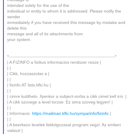
intended solely for the use of the
individual or entity to whom it is addressed. Please notify the
sender
immediately if you have received this message by mistake and
delete this
message and all of its attachments from
your system.
*-----------------------------------------------------------------------*
| A FIZINFO a fizikus informacios rendszer resze |
| |
| Cikk, hozzaszolas a |
| |
| fizinfo AT lists.kfki.hu |
| |
| cimre kuldheto. Ilyenkor a subject-sorba a cikk cimet kell irni. |
| A cikk szovege a level torzse. Ez sima szoveg legyen! |
| |
| Informacio:
https://mailman.kfki.hu/sympa/info/fizinfo
|
| |
| A beerkezo levelek feldolgozasat program vegzi. Az emberi
valaszt |