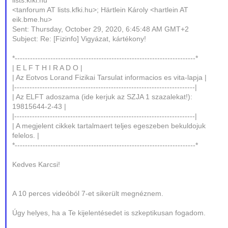
lists.kfki.hu
<tanforum AT lists.kfki.hu>; Härtlein Károly <hartlein AT
eik.bme.hu>
Sent: Thursday, October 29, 2020, 6:45:48 AM GMT+2
Subject: Re: [Fizinfo] Vigyázat, kártékony!
*-----------------------------------------------------------------------*
| E L F T H I R A D O |
| Az Eotvos Lorand Fizikai Tarsulat informacios es vita-lapja |
|-----------------------------------------------------------------------|
| Az ELFT adoszama (ide kerjuk az SZJA 1 szazalekat!):
19815644-2-43 |
|-----------------------------------------------------------------------|
| A megjelent cikkek tartalmaert teljes egeszeben bekuldojuk
felelos. |
*-----------------------------------------------------------------------*
Kedves Karcsi!
A 10 perces videóból 7-et sikerült megnéznem.
Úgy helyes, ha a Te kijelentésedet is szkeptikusan fogadom.