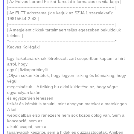
| Az Eotvos Lorand Fizikai Tarsulat informacios es vita-lapja |
|-----------------------------------------------------------------------|
| Az ELFT adoszama (ide kerjuk az SZJA 1 szazalekat!):
19815644-2-43 |
|-----------------------------------------------------------------------|
| A megjelent cikkek tartalmaert teljes egeszeben bekuldojuk
felelos. |
*-----------------------------------------------------------------------*
Kedves Kollégák!
Egy fizikatanároknak létrehozott zárt csoportban kaptam a hírt
arról, hogy
egy új fizikaportálnyílt.
„Olyan sokan kértétek, hogy legyen fiziking és kémiaking, hogy
végül
megcsináltuk... A fiziking.hu oldal küldetése az, hogy végre
ugyanolyan lazán
és egyszerűen lehessen
fizikát és kémiát is tanulni, mint ahogyan matekot a matekingen.
A két
weboldalban első ránézésre nem sok közös dolog van. Sem a
koncepció, sem az
alkotó csapat, sem a
tananyagok készítői, sem a hidak és duzzasztógátak. Amiben