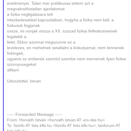
eredmenyei. Talan mar publikussa tettem azt a
megvalosithatatlan ajanlatomat
a fizika negligalasara tett
intezkedesekkel kapcsolatban, hogyha a fizika nem kell, a
fizikusok fogjanak
ossze, es vonjak vissza a XX. szazad fizikai felfedezeseinek
legalabb a
felet. Ekkor azonnal megszunne ez a
levelezes, en mehetnek setaltatni a kiskutyamat, nem lennenek
fizkingek,
ugyanis az emberek szemtol szembe nem mernenek ilyen fizikai
szornyusegeket
allitani.
Udvozlettel, Istvan
----- Forwarded Message -----
From: Horváth István <horvath.istvan AT uni-nke.hu>
To: fizinfo AT lists.kfki.hu <fizinfo AT lists.kfki.hu>; tanforum AT