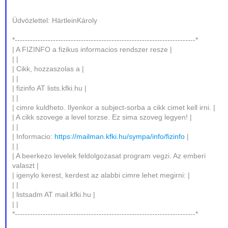
Üdvözlettel: HärtleinKároly
*-----------------------------------------------------------------------*
| A FIZINFO a fizikus informacios rendszer resze |
| |
| Cikk, hozzaszolas a |
| |
| fizinfo AT lists.kfki.hu |
| |
| cimre kuldheto. Ilyenkor a subject-sorba a cikk cimet kell irni. |
| A cikk szovege a level torzse. Ez sima szoveg legyen! |
| |
| Informacio:
https://mailman.kfki.hu/sympa/info/fizinfo
|
| |
| A beerkezo levelek feldolgozasat program vegzi. Az emberi
valaszt |
| igenylo kerest, kerdest az alabbi cimre lehet megirni: |
| |
| listsadm AT mail.kfki.hu |
| |
*-----------------------------------------------------------------------*