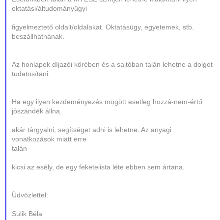
oktatási/áltudományügyi
figyelmeztető oldalt/oldalakat. Oktatásügy, egyetemek, stb.
beszállhatnának.
Az honlapok díjazói körében és a sajtóban talán lehetne a dolgot
tudatosítani.
Ha egy ilyen kezdeményezés mögött esetleg hozzá-nem-értő
jószándék állna.
akár tárgyalni, segítséget adni is lehetne. Az anyagi
vonatkozások miatt erre
talán
kicsi az esély, de egy feketelista léte ebben sem ártana.
Üdvözlettel:
Sulik Béla