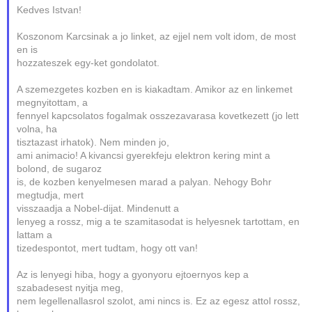
Kedves Istvan!
Koszonom Karcsinak a jo linket, az ejjel nem volt idom, de most
en is
hozzateszek egy-ket gondolatot.
A szemezgetes kozben en is kiakadtam. Amikor az en linkemet
megnyitottam, a
fennyel kapcsolatos fogalmak osszezavarasa kovetkezett (jo lett
volna, ha
tisztazast irhatok). Nem minden jo,
ami animacio! A kivancsi gyerekfeju elektron kering mint a
bolond, de sugaroz
is, de kozben kenyelmesen marad a palyan. Nehogy Bohr
megtudja, mert
visszaadja a Nobel-dijat. Mindenutt a
lenyeg a rossz, mig a te szamitasodat is helyesnek tartottam, en
lattam a
tizedespontot, mert tudtam, hogy ott van!
Az is lenyegi hiba, hogy a gyonyoru ejtoernyos kep a
szabadesest nyitja meg,
nem legellenallasrol szolot, ami nincs is. Ez az egesz attol rossz,