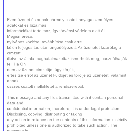
Ezen üzenet és annak bármely csatolt anyaga személyes
adatokat és bizalmas
információkat tartalmaz, így törvényi védelem alatt áll.
Megismerése,
nyilvános közlése, továbbítása csak erre
külön feljogosítás után engedélyezett. Az üzenetet kizárólag a
címzett,
illetve az általa meghatalmazottak ismerhetik meg, használhatják
fel. Ha Ön
nem az üzenet címzettje, úgy kérjük,
értesítse erről az üzenet küldőjét és törölje az üzenetet, valamint
annak
összes csatolt mellékletét a rendszeréből.
This message and any files transmitted with it contain personal
data and
confidential information, therefore, it is under legal protection.
Disclosing, copying, distributing or taking
any action in reliance on the contents of this information is strictly
prohibited unless one is authorized to take such action. The
message is