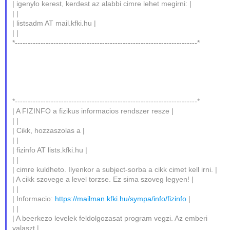
| igenylo kerest, kerdest az alabbi cimre lehet megirni: |
| |
| listsadm AT mail.kfki.hu |
| |
*-----------------------------------------------------------------------*
*-----------------------------------------------------------------------*
| A FIZINFO a fizikus informacios rendszer resze |
| |
| Cikk, hozzaszolas a |
| |
| fizinfo AT lists.kfki.hu |
| |
| cimre kuldheto. Ilyenkor a subject-sorba a cikk cimet kell irni. |
| A cikk szovege a level torzse. Ez sima szoveg legyen! |
| |
| Informacio:
https://mailman.kfki.hu/sympa/info/fizinfo
|
| |
| A beerkezo levelek feldolgozasat program vegzi. Az emberi
valaszt |