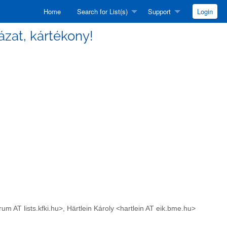
Home
Search for List(s)
Support
Login
yázat, kártékony!
anforum AT lists.kfki.hu>, Härtlein Károly <hartlein AT eik.bme.hu>