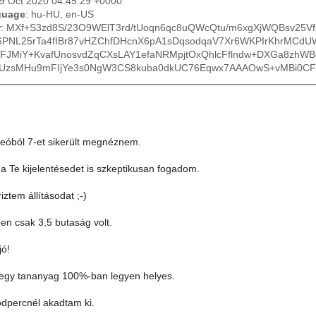
29 Oct 2020 04:45:29 +0000
guage
: hu-HU, en-US
r
: MXf+S3zd8S/23O9WElT3rd/tUoqn6qc8uQWcQtu/m6xgXjWQBsv25V
6PNL25rTa4fIBr87vHZChfDHcnX6pA1sDqsodqaV7Xr6WKPIrKhrMCd
XFJMiY+KvafUnosvdZqCXsLAY1efaNRMpjtOxQhlcFflndw+DXGa8zh
UzsMHu9mFIjYe3s0NgW3CS8kuba0dkUC76Eqwx7AAAOwS+vMBi0CF
deóból 7-et sikerült megnéznem.
a Te kijelentésedet is szkeptikusan fogadom.
iztem állításodat ;-)
en csak 3,5 butaság volt.
jó!
egy tananyag 100%-ban legyen helyes.
dpercnél akadtam ki.