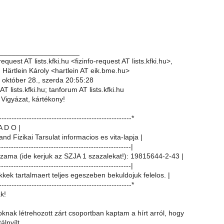
____________________
request AT lists.kfki.hu <fizinfo-request AT lists.kfki.hu>,
Härtlein Károly <hartlein AT eik.bme.hu>
 október 28., szerda 20:55:28
 AT lists.kfki.hu; tanforum AT lists.kfki.hu
] Vigyázat, kártékony!
-----------------------------------------------------*
A D O |
and Fizikai Tarsulat informacios es vita-lapja |
-----------------------------------------------------|
zama (ide kerjuk az SZJA 1 szazalekat!): 19815644-2-43 |
-----------------------------------------------------|
ikkek tartalmaert teljes egeszeben bekuldojuk felelos. |
-----------------------------------------------------*
k!
oknak létrehozott zárt csoportban kaptam a hírt arról, hogy
álnyílt.