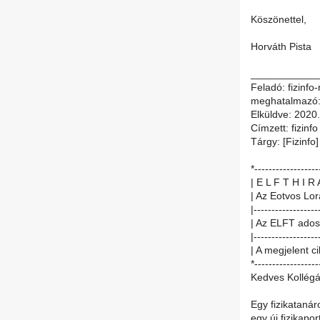
Köszönettel,
Horváth Pista
____________
Feladó: fizinfo-
meghatalmazó: 
Elküldve: 2020.
Címzett: fizinfo
Tárgy: [Fizinfo
*------------------
| E L F T H I R 
| Az Eotvos Lor
|------------------
| Az ELFT ados
|------------------
| A megjelent c
*------------------
Kedves Kollégá
Egy fizikatanár
egy új fizikaport