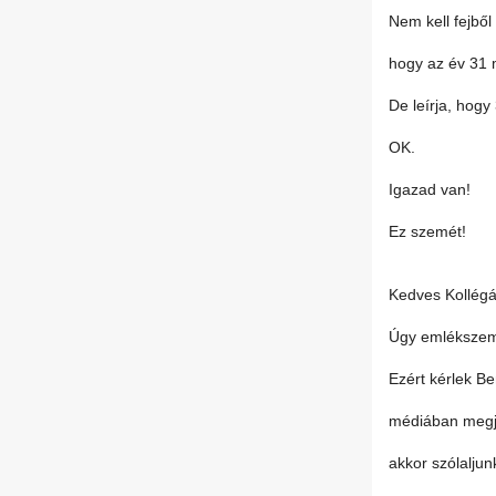
Nem kell fejből 
hogy az év 31 m
De leírja, hogy
OK.
Igazad van!
Ez szemét!
Kedves Kollégá
Úgy emlékszem 
Ezért kérlek Be
médiában megjel
akkor szólalju