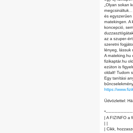
„Olyan sokan ké
megcsináltuk...
és egyszerűen l
matekingen. A 
koncepció, sem
duzzasztógátak
az a szuper-ért
szeretni fogját
lényeg, lássuk
A mateking.hu o
fizikaptár.hu o
ezúton is figye
oldalt! Tudom s
Egy tanítási an
bűncselekmény
https://www.fi
Üdvözlettel: Hä
*------------------
| A FIZINFO a f
| |
| Cikk, hozzasz