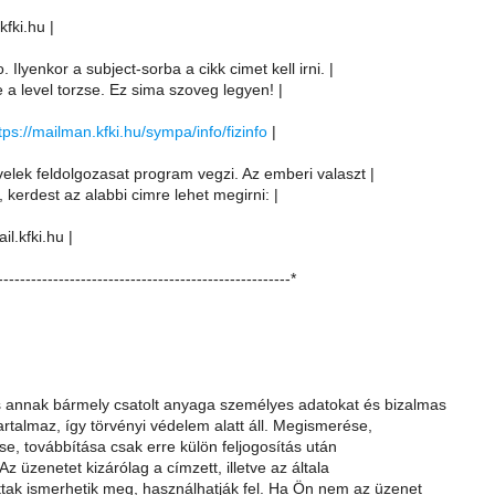
.kfki.hu |
. Ilyenkor a subject-sorba a cikk cimet kell irni. |
e a level torzse. Ez sima szoveg legyen! |
tps://mailman.kfki.hu/sympa/info/fizinfo
|
velek feldolgozasat program vegzi. Az emberi valaszt |
, kerdest az alabbi cimre lehet megirni: |
il.kfki.hu |
-----------------------------------------------------*
 annak bármely csatolt anyaga személyes adatokat és bizalmas
artalmaz, így törvényi védelem alatt áll. Megismerése,
se, továbbítása csak erre külön feljogosítás után
Az üzenetet kizárólag a címzett, illetve az általa
ak ismerhetik meg, használhatják fel. Ha Ön nem az üzenet