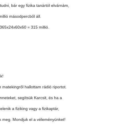
tudni, bár egy fizika tanártól elvárnám,
illió másodpercből áll.
 365x24x60x60 = 315 millió.
k!
matekingről hallottam rádió riportot.
nneteket, segítsük Karcsit, és ha a
enik a fiziking vagy a fizikaptár,
nk meg. Mondjuk el a véleményünket!