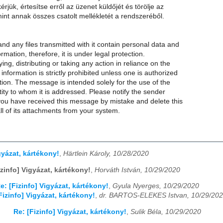
érjük, értesítse erről az üzenet küldőjét és törölje az
int annak összes csatolt mellékletét a rendszeréből.
d any files transmitted with it contain personal data and
ormation, therefore, it is under legal protection.
ing, distributing or taking any action in reliance on the
 information is strictly prohibited unless one is authorized
tion. The message is intended solely for the use of the
ntity to whom it is addressed. Please notify the sender
you have received this message by mistake and delete this
l of its attachments from your system.
gyázat, kártékony!
,
Härtlein Károly, 10/28/2020
izinfo] Vigyázat, kártékony!
,
Horváth István, 10/29/2020
e: [Fizinfo] Vigyázat, kártékony!
,
Gyula Nyerges, 10/29/2020
Fizinfo] Vigyázat, kártékony!
,
dr. BARTOS-ELEKES Istvan, 10/29/20
Re: [Fizinfo] Vigyázat, kártékony!
,
Sulik Béla, 10/29/2020