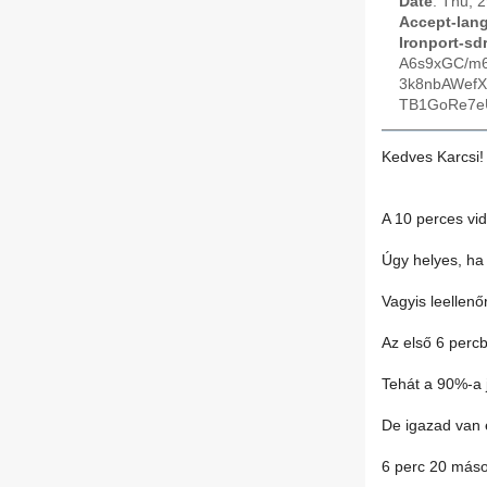
Date
: Thu, 
Accept-lan
Ironport-sd
A6s9xGC/m
3k8nbAWef
TB1GoRe7e
Kedves Karcsi!
A 10 perces vi
Úgy helyes, ha 
Vagyis leellenőr
Az első 6 percb
Tehát a 90%-a 
De igazad van 
6 perc 20 máso