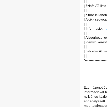
| |
| fizinfo AT lists
| |
| cimre kuldheto
| A cikk szoveg
| |
| Informacio:
ht
| |
| A beerkezo le
| igenylo kerest
| |
| listsadm AT ma
| |
*------------------
Ezen üzenet és
információkat t
nyilvános közlé
engedélyezett. 
meghatalmazott