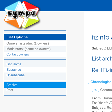
fizinfo
List Options
Owners:
listsadm, (1 owners)
Subject:
EL
Moderators:
(same as owners)
Contact owners
List arc
List Home
Re: [Fiz
Subscribe
Unsubscribe
Chronologica
Archive
<
Chrono
Post
From
: Horvá
To
: "fizinfo
Subject
: Re