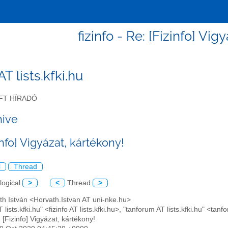
fizinfo - Re: [Fizinfo] Vig
 AT lists.kfki.hu
FT HÍRADÓ
hive
info] Vigyázat, kártékony!
l
Thread
logical
>
<
Thread
>
th István <Horvath.Istvan AT uni-nke.hu>
 AT lists.kfki.hu" <fizinfo AT lists.kfki.hu>, "tanforum AT lists.kfki.hu" <t
: [Fizinfo] Vigyázat, kártékony!