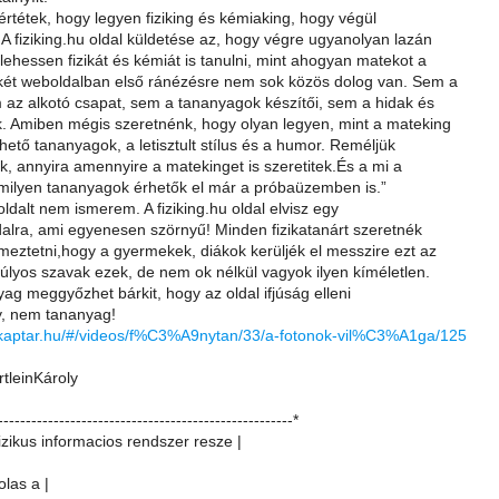
rtétek, hogy legyen fiziking és kémiaking, hogy végül
 A fiziking.hu oldal küldetése az, hogy végre ugyanolyan lazán
ehessen fizikát és kémiát is tanulni, mint ahogyan matekot a
két weboldalban első ránézésre nem sok közös dolog van. Sem a
 az alkotó csapat, sem a tananyagok készítői, sem a hidak és
. Amiben mégis szeretnénk, hogy olyan legyen, mint a mateking
hető tananyagok, a letisztult stílus és a humor. Reméljük
ok, annyira amennyire a matekinget is szeretitek.És a mi a
 milyen tananyagok érhetők el már a próbaüzemben is.”
ldalt nem ismerem. A fiziking.hu oldal elvisz egy
ldalra, ami egyenesen szörnyű! Minden fizikatanárt szeretnék
lmeztetni,hogy a gyermekek, diákok kerüljék el messzire ezt az
úlyos szavak ezek, de nem ok nélkül vagyok ilyen kíméletlen.
yag meggyőzhet bárkit, hogy az oldal ifjúság elleni
, nem tananyag!
zikaptar.hu/#/videos/f%C3%A9nytan/33/a-fotonok-vil%C3%A1ga/125
rtleinKároly
-----------------------------------------------------*
izikus informacios rendszer resze |
olas a |