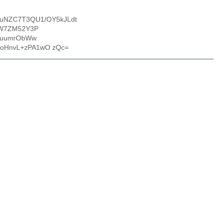
fuNZC7T3QU1/OY5kJLdt
UW7ZM52Y3P
WBuumrObWw
oHnvL+zPA1wO zQc=