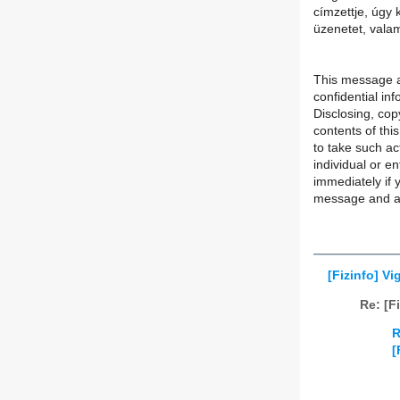
címzettje, úgy k
üzenetet, valam
This message an
confidential inf
Disclosing, copy
contents of this
to take such ac
individual or e
immediately if 
message and al
[Fizinfo] Vi
Re: [F
R
[