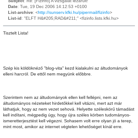
Subject
: Re: [Fizinfo] A vizsgálat lezárult!
Date
: Tue, 19 Dec 2006 14:12:53 +0100
List-archive
: <
http://sunserv.kfki.hu/pipermail/fizinfo
>
List-id
: "ELFT H&#205;RAD&#211;" <fizinfo.lists.kfki.hu>
Tisztelt Lista!
Szép kis köldöknéző "blog-vita" kezd kialakulni az áltudományok
elleni harcról. De ettől nem megyünk előbbre.
Szerintem nem az áltudományok ellen kell fellépni, nem az
áltudományos nézeteket hirdetőkkel kell vitázni, mert azt már
láthatjuk, hogy az nem vezet sehová. Helyette széleskörű támadást
kell indítani, mégpedig úgy, hogy újra széles körben tudományos-
ismeretterjesztést kell végezni. Sohasem volt erre olyan jó a terep,
mint most, amikor az internet végtelen lehetőséget kínál erre.