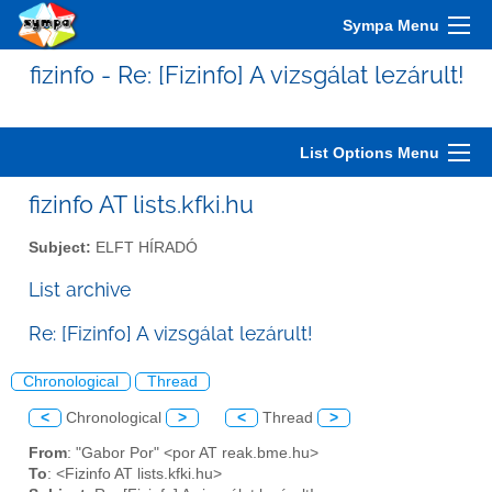
Sympa Menu
fizinfo - Re: [Fizinfo] A vizsgálat lezárult!
List Options Menu
fizinfo AT lists.kfki.hu
Subject:
ELFT HÍRADÓ
List archive
Re: [Fizinfo] A vizsgálat lezárult!
Chronological
Thread
<
Chronological
>
<
Thread
>
From
: "Gabor Por" <por AT reak.bme.hu>
To
: <Fizinfo AT lists.kfki.hu>