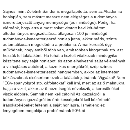
Sajnos, mint Zoletnik Sándor is megállapította, sem az Akadémia
honlapján, sem másutt messze nem elégséges a tudományos
ismeretterjesztő anyag mennyisége (és minősége). Pedig, ha
elérnénk, hogy arra a most sokat vitatott havi két-három
áltudományos megszólalásra átlagosan 100 jó minőségű
tudományos-ismeretterjesztő honlap jutna, akkor máris, szinte
automatikusan megoldódna a probléma. A mai keresők úgy
működnek, hogy amiből több van, amit többen látogatnak stb. azt
hozzák fel találatként. Ha tehát a tisztelt vitatkozók mindegyike
készítene egy saját honlapot, és azon elhelyezné saját véleményét
a vízhajtásos autókról, a kozmikus energiákról, szép színes
tudományos-ismeretterjesztő hangnemben, akkor az interneten
bóklászóknak elsősorban ezek a találatok jutnának. Vigyázat! Nem
"EGy-spanyolgróf stb. cáfolatokat" kell írni, mert az az ő malmukra
hajtja a vizet, akkor az ő nézettségük növekszik, a keresők őket
viszik előbbre. Semmit nem kell cáfolni! Az igazságról, a
tudományos igazságról és érdekességekről kell közérthető
írásokat-képeket feltenni a saját honlapra. Ismétlem: ez
lényegében megoldja a problémának 90%-át.