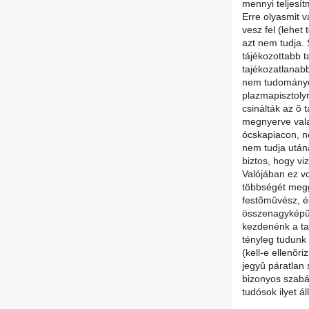
mennyi teljesít
Erre olyasmit 
vesz fel (lehet
azt nem tudja. 
tájékozottabb t
tajékozatlanab
nem tudományos
plazmapisztolyr
csinálták az õ 
megnyerve valam
ócskapiacon, n
nem tudja után
biztos, hogy vi
Valójában ez v
többségét megg
festõmûvész, é
összenagyképûs
kezdenénk a ta
tényleg tudunk 
(kell-e ellenõriz
jegyû páratlan
bizonyos szabá
tudósok ilyet ál