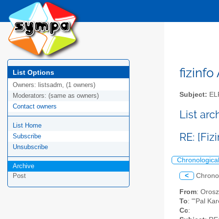
fizinfo
List Options
Owners:
listsadm, (1 owners)
Subject:
EL
Moderators:
(same as owners)
Contact owners
List arc
List Home
RE: [Fi
Subscribe
Unsubscribe
Chronologica
Archive
<
Chrono
Post
From
: Oros
To
: "'Pal Ka
Cc
: