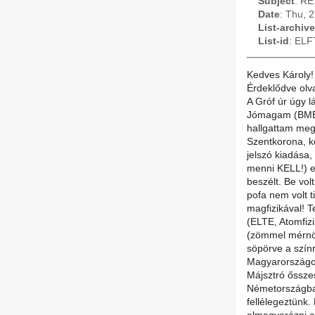
Subject
: RE
Date
: Thu, 
List-archive
List-id
: ELF
Kedves Károly!
Érdeklődve olv
A Gróf úr úgy l
Jómagam (BME 
hallgattam meg.
Szentkorona, k
jelszó kiadása, 
menni KELL!) e
beszélt. Be vo
pofa nem volt 
magfizikával! 
(ELTE, Atomfizi
(zömmel mérnök!
söpörve a szín
Magyarországon 
Májsztró ősszes
Németországban 
fellélegeztünk