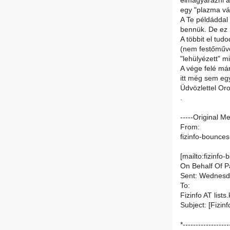
elmagyarázni a
egy "plazma vá
A Te példáddal
bennük. De ez
A többit el tud
(nem festőművé
"lehülyézett" 
A vége felé már
itt még sem e
Üdvözlettel Or
.
-----Original M
From:
fizinfo-bounces 
[mailto:fizinfo-
On Behalf Of P
Sent: Wednesda
To:
Fizinfo AT lists.
Subject: [Fizin
*------------------