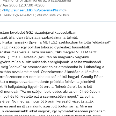
: [Fizinfo] Gróf Spanyol és az õ szabadalma
27 Apr 2006 12:07:00 +0200
: <
http://sunserv.kfki.hu/pipermail/fizinfo
>
T H&#205;RAD&#211; <fizinfo.lists.kfki.hu>
astam leveledet GSZ vizautójával kapcsolatban.
átszik állandan változtatja szabadalma tartalmát.
Fizika Tanszék) Bp-en a METESZ székházban tartotta "előadását"
 (Ez inkább egy politikai toborzó gyűléshez hasonlított:
ecskerímes vers a Haza sorsáról, "Aki magyar VELEM tart!"
stb...). Itt a T.Feltatláló (aki után ha magyarok vagyunk
gyértelműen a "víz nukléáris energiájának" a felhasználásáról
lt még "dobva" az atomreaktor és az atombomba is. Láthatólag a
tisztába avval amit mond. Összekeverte állandóan a kémiát a
Természetesen ezt nem lehetett szó nélkül hagyni. Gnadig Péter
ka) a maga udvarias modorán próbálta felhívni a jelenlévő
!!) hallgatóság figyelmét erre a "félreértésre". Le is lett
ről mondván "Az ne szóljon bele ebbe, aki az elmúlt 50 évben
volt és tönkretette ezt a szerencsétlen népet." Ez volt a
 érve. No meg az, hogy őt 5 órán keresztül vizsgáztatták
és amit mi itt csinálunk, azért ott börtön járna. Mire mi
. En vehemensebb alkat vagyok, így nyomatékosabban próbáltam