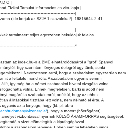
A D O |
and Fizikai Tarsulat informacios es vita-lapja |
-----------------------------------------------------|
zama (ide kerjuk az SZJA 1 szazalekat!): 19815644-2-41
-----------------------------------------------------|
ikkek tartalmaert teljes egeszeben bekuldojuk felelos.
-----------------------------------------------------*
astam az index.hu-n a BME elhatárolódásáról a "gróf" Spanyol
álmánytól. Egy szerintem lényeges dologról úgy tûnik, senki
egemlékezni. Nevezetesen arról, hogy a szabadalom egyszerûen nem
t amit a feltalaló mond róla. A szabadalom ugyanis semmi
 állít, így még ha a német szabadalmi hivatal vizsgálta volna
s elfogadhatta volna. Ennek megfelelõen, bárki is adott nem
ményt magáról a szabadalomról, anélkül, hogy az ehhez
lan állításokkal tisztába lett volna, nem ítélhetõ el érte. A
ugyanis az a lényege, hogy (ld. pl. ábra
/tech/tudomany/vizenergia/
), hogy a motort (hõerõgépet)
ja, amelyet vízbontással nyernek KÜLSÕ ÁRAMFORRÁS segítségével,
segítendõ a vizet elõmelegítik a kipufogógázzal.
utóbbi a szabadalom lényege. Ebben semmi lehetetlen nincs,