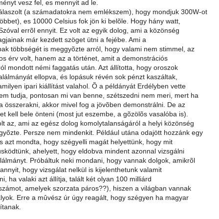
ményt vesz fel, es mennyit ad le.
válaszolt (a számadatokra nem emlékszem), hogy mondjuk 300W-ot
 többet), es 10000 Celsius fok jön ki belõle. Hogy hány watt,
Szóval errõl ennyit. Ez volt az egyik dolog, ami a közönség
agjainak már kezdett szöget ütni a fejébe. Ami a
bak többségét is meggyõzte arról, hogy valami nem stimmel, az
 érv volt, hanem az a történet, amit a demonstrációs
ól mondott némi faggatás után. Azt állította, hogy oroszok
találmányát ellopva, és lopásuk révén sok pénzt kaszáltak,
ilyen ipari kiállítást valahol. Õ a példányát Erdélyben vette
em tudja, pontosan mi van benne, szétszedni nem meri, mert ha
a összerakni, akkor mivel fog a jövõben demonstrálni. De az
zet kell bele önteni (most jut eszembe, a gõzölõs vasalóba is).
olt az, ami az egész dolog komolytalanságáról a helyi közönség
yõzte. Persze nem mindenkit. Például utána odajött hozzánk egy
s azt mondta, hogy szégyelli magát helyettünk, hogy mit
ködtünk, ahelyett, hogy eldobva mindent azonnal vizsgálni
lálmányt. Próbáltuk neki mondani, hogy vannak dolgok, amikrõl
annyit, hogy vizsgálat nelkül is kijelenthetunk valamit
ni, ha valaki azt állítja, talált két olyan 100 milliárd
 számot, amelyek szorzata páros??), hiszen a világban vannak
lyok. Erre a mûvész úr úgy reagált, hogy szégyen ha magyar
lítanak.