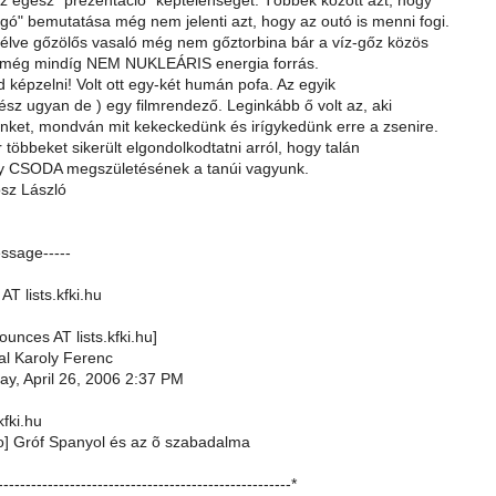
z egész "prezentáció" képtelenségét. Többek között azt, hogy
gó" bemutatása még nem jelenti azt, hogy az outó is menni fogi.
 élve gőzölős vasaló még nem gőztorbina bár a víz-gőz közös
 még mindíg NEM NUKLEÁRIS energia forrás.
od képzelni! Volt ott egy-két humán pofa. Az egyik
sz ugyan de ) egy filmrendező. Leginkább ő volt az, aki
minket, mondván mit kekeckedünk és irígykedünk erre a zsenire.
 többeket sikerült elgondolkodtatni arról, hogy talán
gy CSODA megszületésének a tanúi vagyunk.
osz László
essage-----
AT lists.kfki.hu
bounces AT lists.kfki.hu]
al Karoly Ferenc
y, April 26, 2006 2:37 PM
kfki.hu
fo] Gróf Spanyol és az õ szabadalma
-----------------------------------------------------*