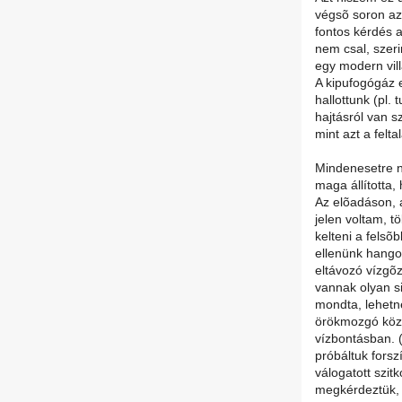
végsõ soron az
fontos kérdés 
nem csal, szer
egy modern vil
A kipufogógáz 
hallottunk (pl.
hajtásról van s
mint azt a feltalá
Mindenesetre 
maga állította
Az elõadáson, 
jelen voltam, t
kelteni a fels
ellenünk hangol
eltávozó vízgõz
vannak olyan si
mondta, lehetn
örökmozgó közt
vízbontásban. (
próbáltuk forsz
válogatott szit
megkérdeztük, 