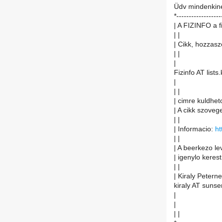
Üdv mindenkine
*------------------
| A FIZINFO a f
| |
| Cikk, hozzasz
| |
|
Fizinfo AT lists.
|
| |
| cimre kuldheto
| A cikk szoveg
| |
| Informacio:
ht
| |
| A beerkezo le
| igenylo kerest
| |
| Kiraly Peterne
kiraly AT sunser
|
|
| |