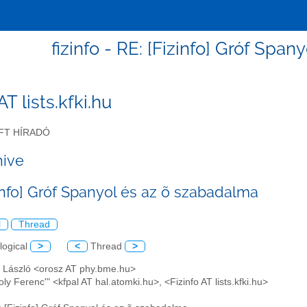
fizinfo - RE: [Fizinfo] Gróf Spa
 AT lists.kfki.hu
FT HÍRADÓ
hive
zinfo] Gróf Spanyol és az õ szabadalma
l
Thread
logical
>
<
Thread
>
z László <orosz AT phy.bme.hu>
roly Ferenc'" <kfpal AT hal.atomki.hu>, <Fizinfo AT lists.kfki.hu>