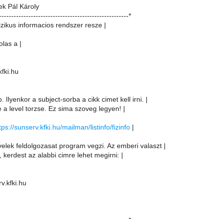
k Pál Károly
-----------------------------------------------------*
izikus informacios rendszer resze |
olas a |
kfki.hu
. Ilyenkor a subject-sorba a cikk cimet kell irni. |
e a level torzse. Ez sima szoveg legyen! |
tps://sunserv.kfki.hu/mailman/listinfo/fizinfo
|
velek feldolgozasat program vegzi. Az emberi valaszt |
, kerdest az alabbi cimre lehet megirni: |
v.kfki.hu