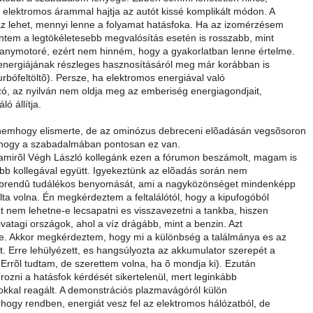
 elektromos árammal hajtja az autót kissé komplikált módon. A
az lehet, mennyi lenne a folyamat hatásfoka. Ha az izomérzésem
intem a legtökéletesebb megvalósítás esetén is rosszabb, mint
lanymotoré, ezért nem hinném, hogy a gyakorlatban lenne értelme.
energiájának részleges hasznosításáról meg már korábban is
 turbófeltöltõ). Persze, ha elektromos energiával való
zó, az nyilván nem oldja meg az emberiség energiagondjait,
ló állítja.
nemhogy elismerte, de az ominózus debreceni elõadásán vegsõsoron
, hogy a szabadalmában pontosan ez van.
amirõl Végh László kollegánk ezen a fórumon beszámolt, magam is
öbb kollegával együtt. Igyekeztünk az elõadás során nem
õbbrendû tudálékos benyomását, ami a nagyközönséget mindenképp
ta volna. Én megkérdeztem a feltalálótól, hogy a kipufogóból
t nem lehetne-e lecsapatni es visszavezetni a tankba, hiszen
vatagi országok, ahol a víz drágább, mint a benzin. Azt
e. Akkor megkérdeztem, hogy mi a különbség a találmánya es az
. Erre lehülyézett, es hangsúlyozta az akkumulator szerepét a
Errõl tudtam, de szerettem volna, ha õ mondja ki). Ezután
írozni a hatásfok kérdését sikertelenül, mert leginkább
kokkal reagált. A demonstrációs plazmavágóról külön
hogy rendben, energiát vesz fel az elektromos hálózatból, de