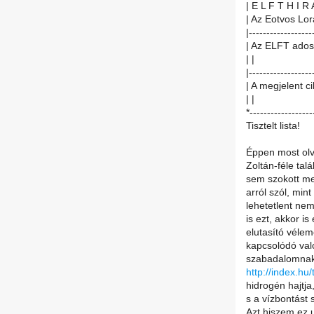
| E L F T H I R 
| Az Eotvos Lor
|------------------
| Az ELFT ados
| |
|------------------
| A megjelent c
| |
*------------------
Tisztelt lista!
Éppen most olv
Zoltán-féle tal
sem szokott m
arról szól, min
lehetetlent nem
is ezt, akkor i
elutasító véle
kapcsolódó valót
szabadalomnak 
http://index.hu
hidrogén hajt
s a vízbontást 
Azt hiszem ez 