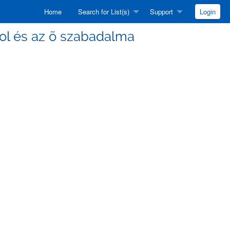
Home
Search for List(s)
Support
Login
nyol és az õ szabadalma