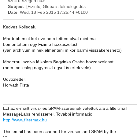
szbk.u-szeged.hu>
Subject
: [Fizinfo] Globális felmelegedés
Date
: Wed, 18 Feb 2015 17:25:44 +0100
Kedves Kollegak,
Mar tobb mint ket eve nem tettem olyat mint ma.
Lementettem egy Fizinfo hozzaszolast.
(van archivum minek elmenteni mikor barmi visszakeresheto)
Modernul szolva lájkolom Bagyinka Csaba hozzaszolasat.
(nem mellesleg nagyreszt egyet is ertek vele)
Udvozlettel,
Horvath Pista
______________________________________________________
Ezt az e-mailt virus- es SPAM-szuresnek vetettuk ala a filter:mail
MessageLabs rendszerrel. Tovabbi informacio:
http://www.filtermax.hu
This email has been scanned for viruses and SPAM by the