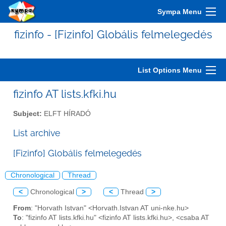
Sympa Menu
fizinfo - [Fizinfo] Globális felmelegedés
List Options Menu
fizinfo AT lists.kfki.hu
Subject:
ELFT HÍRADÓ
List archive
[Fizinfo] Globális felmelegedés
Chronological
Thread
<
Chronological
>
<
Thread
>
From
: "Horvath Istvan" <Horvath.Istvan AT uni-nke.hu>
To
: "fizinfo AT lists.kfki.hu" <fizinfo AT lists.kfki.hu>, <csaba AT