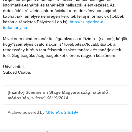
informatika-tanárok és tanárjelölt hallgatók jelentkezését. Az
érdeklődők részletes információkat a rendezvény honlapjáról
kaphatnak, amelyre nemrégen kerültek fel új információk (többek
között a részletes Pályázati Lap is):
http://szinpadon-a-
tudomany.hu
.
Mivel nem minden tanár kolléga olvassa a Fizinfo-t (sajnos), kérjük,
hogy*személyes csatornákon is* továbbítsák/továbbítsátok a
rendezvény hírét a fent felsorolt szakos tanárok és tanárjelöltek
felé. Segítségüket/segítségeteket előre is nagyon köszönöm.
Üdvözlettel,
Sükösd Csaba.
[Fizinfo] Science on Stage Magyarország határidő
módosítás
,
sukosd, 06/19/2014
Archive powered by
MHonArc 2.6.19+
.