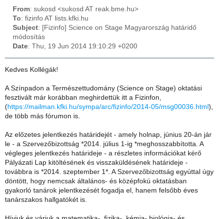
From
: sukosd <sukosd AT reak.bme.hu>
To
: fizinfo AT lists.kfki.hu
Subject
: [Fizinfo] Science on Stage Magyarország határidő
módosítás
Date
: Thu, 19 Jun 2014 19:10:29 +0200
Kedves Kollégák!
A Színpadon a Természettudomány (Science on Stage) oktatási
fesztivált már korábban meghirdettük itt a Fizinfon,
(
https://mailman.kfki.hu/sympa/arc/fizinfo/2014-05/msg00036.html
),
de több más fórumon is.
Az előzetes jelentkezés határidejét - amely holnap, június 20-án jár
le - a Szervezőbizottság *2014. július 1-ig *meghosszabbította. A
végleges jelentkezés határideje - a részletes információkat kérő
Pályázati Lap kitöltésének és visszaküldésének határideje -
továbbra is *2014. szeptember 1*. A Szervezőbizottság egyúttal úgy
döntött, hogy nemcsak általános- és középfokú oktatásban
gyakorló tanárok jelentkezését fogadja el, hanem felsőbb éves
tanárszakos hallgatókét is.
Hívjuk és várjuk a matematika-, fizika-, kémia- biológia- és