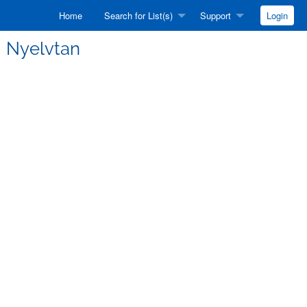
Home
Search for List(s)
Support
Login
o] Nyelvtan