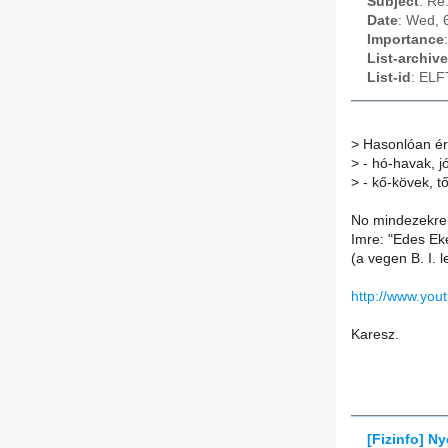
Subject
: Re
Date
: Wed, 
Importance
List-archive
List-id
: ELF
>
Hasonlóan ér
>
- hó-havak, jó
>
- kő-kövek, t
No mindezekre 
Imre: "Edes Eke
(a vegen B. I. 
http://www.yo
Karesz.
[Fizinfo] Ny