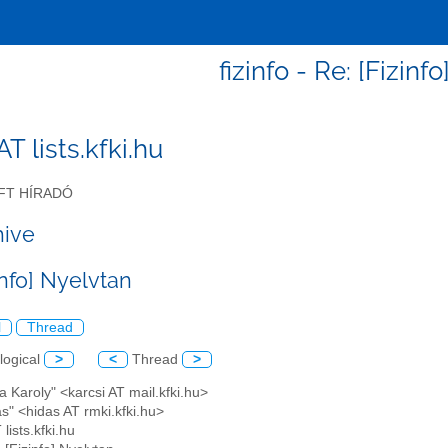
fizinfo - Re: [Fizinf
 AT lists.kfki.hu
FT HÍRADÓ
hive
info] Nyelvtan
l
Thread
logical
>
<
Thread
>
a Karoly" <karcsi AT mail.kfki.hu>
as" <hidas AT rmki.kfki.hu>
T lists.kfki.hu