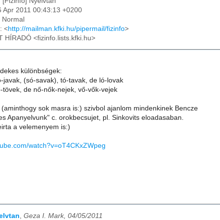
: [Fizinfo] Nyelvtan
6 Apr 2011 00:43:13 +0200
: Normal
: <
http://mailman.kfki.hu/pipermail/fizinfo
>
T HÍRADÓ <fizinfo.lists.kfki.hu>
dekes különbségek:
-javak, (só-savak), tó-tavak, de ló-lovak
ő-tövek, de nő-nők-nejek, vő-vők-vejek
(aminthogy sok masra is:) szivbol ajanlom mindenkinek Bencze
s Apanyelvunk" c. orokbecsujet, pl. Sinkovits eloadasaban.
leirta a velemenyem is:)
utube.com/watch?v=oT4CKxZWpeg
elvtan
,
Geza I. Mark, 04/05/2011