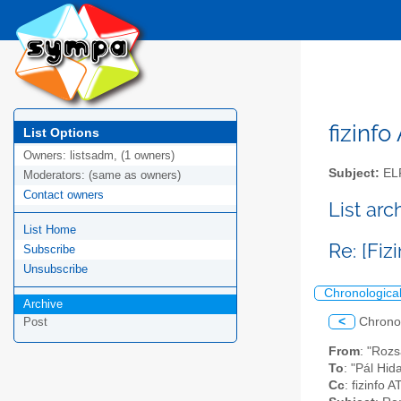
fizinfo
List Options
Owners:
listsadm, (1 owners)
Subject:
EL
Moderators:
(same as owners)
Contact owners
List arc
List Home
Re: [Fiz
Subscribe
Unsubscribe
Chronologica
Archive
<
Chrono
Post
From
: "Rozs
To
: "Pál Hid
Cc
: fizinfo A