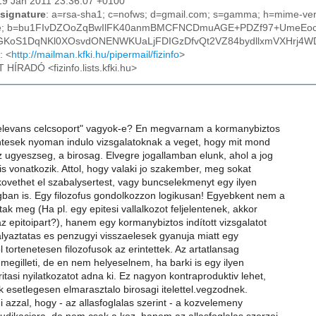
19 Jan 2011 23:36:07 +0100
signature
: a=rsa-sha1; c=nofws; d=gmail.com; s=gamma; h=mime-versi
ype; b=bu1FIvDZOoZqBwIlFK40anmBMCFNCDmuAGE+PDZf97+UmeEoc
GKoS1DqNKl0XOsvdONENWKUaLjFDIGzDfvQt2VZ84bydllxmVXHrj4WD
: <
http://mailman.kfki.hu/pipermail/fizinfo
>
T HÍRADÓ <fizinfo.lists.kfki.hu>
elevans celcsoport" vagyok-e? En megvarnam a kormanybiztos
elentesek nyoman indulo vizsgalatoknak a veget, hogy mit mond
 ugyeszseg, a birosag. Elvegre jogallamban elunk, ahol a jog
 is vonatkozik. Attol, hogy valaki jo szakember, meg sokat
kovethet el szabalysertest, vagy buncselekmenyt egy ilyen
ban is. Egy filozofus gondolkozzon logikusan! Egyebkent nem a
dtak meg (Ha pl. egy epitesi vallalkozot feljelentenek, akkor
 epitoipart?), hanem egy kormanybiztos indított vizsgalatot
alyaztatas es penzugyi visszaelesek gyanuja miatt egy
l tortenetesen filozofusok az erintettek. Az artatlansag
 megilleti, de en nem helyeselnem, ha barki is egy ilyen
itasi nyilatkozatot adna ki. Ez nagyon kontraproduktiv lehet,
k esetlegesen elmarasztalo birosagi itelettel.vegzodnek.
ni azzal, hogy - az allasfoglalas szerint - a kozvelemeny