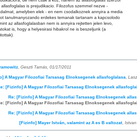
udikaciora, de nem csak a koz, hanem az allasfoglalas szerzoi
z allasfoglalas is prejudikacio. Filozofus szemmel nezve -
adalmat, amelyben elek - en nem csodalkoznek annyira a media
sot tanulmanyozando erdekes temanak tartanam a kapcsolodo
nt az allasfoglalasban nem is annyira rejtetten jelen levo,
tokat is, hogy a helyesirasi hibakrol ne is beszeljunk (a
itottak).
bramowitz
,
Geszti Tamás, 01/17/2011
fo] A Magyar Filozofiai Tarsasag Elnoksegenek allasfoglalasa
,
Lasz
e: [Fizinfo] A Magyar Filozofiai Tarsasag Elnoksegenek allasfogla
Re: [Fizinfo] A Magyar Filozofiai Tarsasag Elnoksegenek allas
e: [Fizinfo] A Magyar Filozofiai Tarsasag Elnoksegenek allasfogla
Re: [Fizinfo] A Magyar Filozofiai Tarsasag Elnoksegenek allas
[Fizinfo] Mayer István, valamint az A es B valtozat
,
Istvan