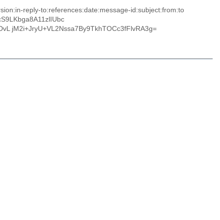
on:in-reply-to:references:date:message-id:subject:from:to
S9LKbga8A11zlIUbc
vL jM2i+JryU+VL2Nssa7By9TkhTOCc3fFlvRA3g=