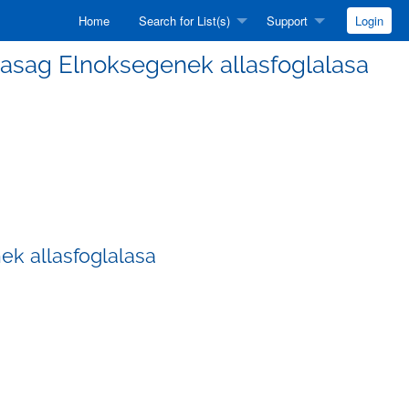
Home
Search for List(s)
Support
Login
Tarsasag Elnoksegenek allasfoglalasa
nek allasfoglalasa