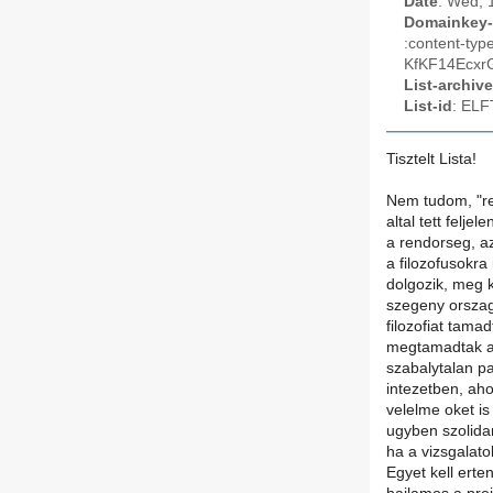
Date
: Wed, 
Domainkey-
:content-t
KfKF14Ecxr
List-archive
List-id
: ELF
Tisztelt Lista!
Nem tudom, "r
altal tett felj
a rendorseg, az
a filozofusokra
dolgozik, meg 
szegeny orszag
filozofiat tama
megtamadtak az
szabalytalan p
intezetben, aho
velelme oket is
ugyben szolidar
ha a vizsgalato
Egyet kell erte