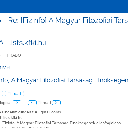
fo - Re: [Fizinfo] A Magyar Filozofiai 
 AT lists.kfki.hu
FT HÍRADÓ
hive
info] A Magyar Filozofiai Tarsasag Elnoksege
l
Thread
logical
>
<
Thread
>
o Lindeisz <lindeisz AT gmail.com>
T lists.kfki.hu
: [Fizinfo] A Magyar Filozofiai Tarsasag Elnoksegenek allasfoglalasa