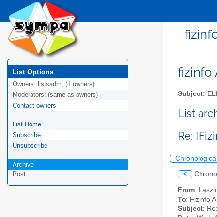
fizin
fizinfo
List Options
Owners:
listsadm, (1 owners)
Subject:
EL
Moderators:
(same as owners)
Contact owners
List arc
List Home
Re: [Fiz
Subscribe
Unsubscribe
Chronologica
Archive
<
Chrono
Post
From
: Laszl
To
: Fizinfo A
Subject
: Re