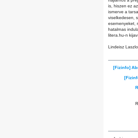
hajlamos a prej
is, hiszen ez a
ismerve a tars
viselkedesen, 
esemenyeket, mi
hatalmas indula
litera.hu-n kijav
Lindeisz Laszlo
[Fizinfo] A
[Fizin
R
R