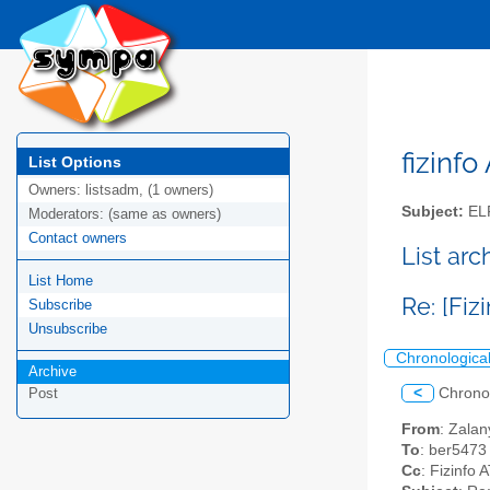
fizinfo
List Options
Owners:
listsadm, (1 owners)
Subject:
EL
Moderators:
(same as owners)
Contact owners
List arc
List Home
Re: [Fiz
Subscribe
Unsubscribe
Chronologica
Archive
<
Chrono
Post
From
: Zalan
To
: ber5473
Cc
: Fizinfo A