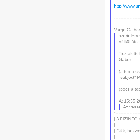
http://www.u
----------------
Varga Ga'bor 
szerintem 
nélkül átsz
Tisztelettel
Gábor
(a téma csa
"subject" P
(bocs a tö
At 15:55 
Az vesse
*---------------
| A FIZINFO a
| |
| Cikk, hozza
| |