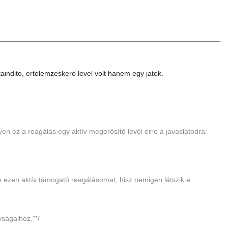
taindito, ertelemzeskero level volt hanem egy jatek.
 ez a reagálás egy aktív megerősítő levél erre a javaslatodra:
m ezen aktív támogató reagálásomat, hisz nemigen látszik e
vságaihoz."*/