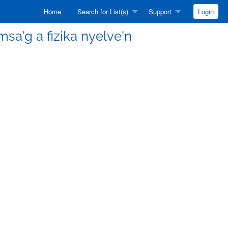
Home
Search for List(s)
Support
Login
omsa'g a fizika nyelve'n