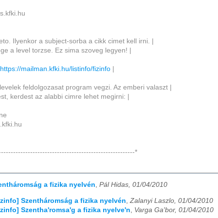
ts.kfki.hu
to. Ilyenkor a subject-sorba a cikk cimet kell irni. |
ege a level torzse. Ez sima szoveg legyen! |
:
https://mailman.kfki.hu/listinfo/fizinfo
|
levelek feldolgozasat program vegzi. Az emberi valaszt |
est, kerdest az alabbi cimre lehet megirni: |
rne
.kfki.hu
--------------------------------------------------------*
zentháromság a fizika nyelvén
,
Pál Hidas, 01/04/2010
izinfo] Szentháromság a fizika nyelvén
,
Zalanyi Laszlo, 01/04/2010
izinfo] Szentha'romsa'g a fizika nyelve'n
,
Varga Ga'bor, 01/04/2010