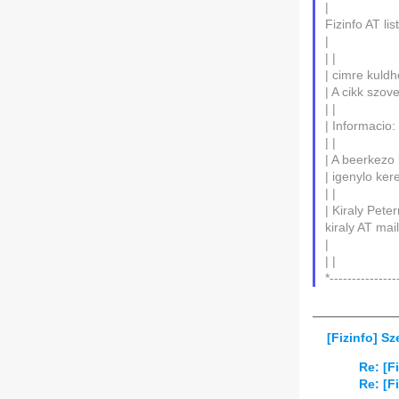
|
Fizinfo AT lis
|
| |
| cimre kuldhe
| A cikk szov
| |
| Informacio
| |
| A beerkezo 
| igenylo ker
| |
| Kiraly Pete
kiraly AT mail
|
| |
*---------------
[Fizinfo] S
Re: [F
Re: [F