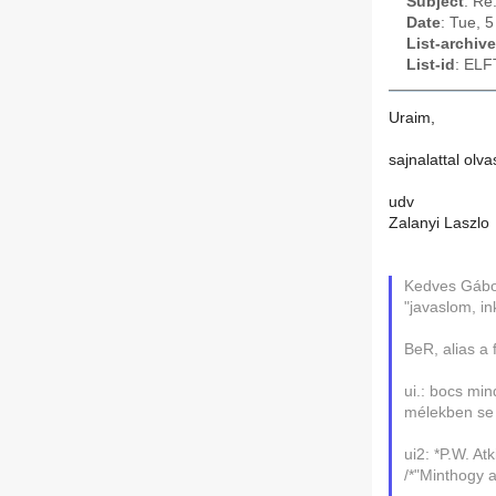
Subject
: Re
Date
: Tue, 
List-archive
List-id
: ELF
Uraim,
sajnalattal olv
udv
Zalanyi Laszlo
Kedves Gábor
"javaslom, in
BeR, alias a 
ui.: bocs mi
mélekben se a
ui2: *P.W. A
/*"Minthogy 