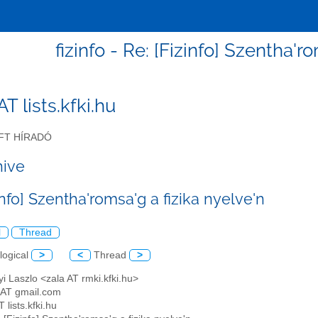
fizinfo - Re: [Fizinfo] Szentha'r
 AT lists.kfki.hu
FT HÍRADÓ
hive
info] Szentha'romsa'g a fizika nyelve'n
l
Thread
logical
>
<
Thread
>
yi Laszlo <zala AT rmki.kfki.hu>
 AT gmail.com
T lists.kfki.hu