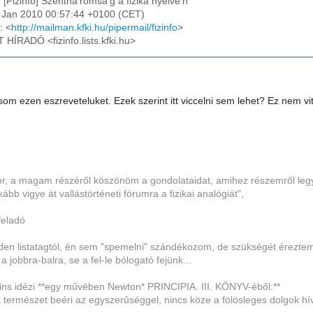
: [Fizinfo] Szentha'romsa'g a fizika nyelve'n
5 Jan 2010 00:57:44 +0100 (CET)
: <
http://mailman.kfki.hu/pipermail/fizinfo
>
T HÍRADÓ <fizinfo.lists.kfki.hu>
asom ezen eszreveteluket. Ezek szerint itt viccelni sem lehet? Ez nem vi
, a magam részéről köszönöm a gondolataidat, amihez részemről legyen
kább vigye át vallástörténeti fórumra a fizikai analógiát",
feladó
nden listatagtól, én sem "spemelni" szándékozom, de szükségét érezte
 jobbra-balra, se a fel-le bólogató fejünk...
tkins idézi **egy művében Newton* PRINCIPIA. III. KÖNYV-éből:**
a természet beéri az egyszerûséggel, nincs köze a fölösleges dolgok hí