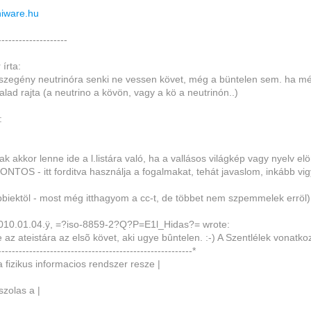
niware.hu
--------------------
írta:
szegény neutrinóra senki ne vessen követ, még a büntelen sem. ha mé
alad rajta (a neutrino a kövön, vagy a kö a neutrinón..)
:
k akkor lenne ide a l.listára való, ha a vallásos világkép vagy nyelv elö
ONTOS - itt forditva használja a fogalmakat, tehát javaslom, inkább vigye
bbiektöl - most még itthagyom a cc-t, de többet nem szpemmelek erröl)
2010.01.04.ÿ, =?iso-8859-2?Q?P=E1l_Hidas?= wrote:
 az ateistára az elsõ követ, aki ugye bûntelen. :-) A Szentlélek vonatk
--------------------------------------------------------*
 fizikus informacios rendszer resze |
szolas a |