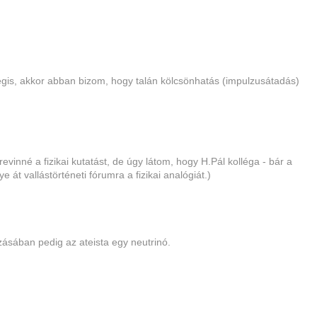
gis, akkor abban bizom, hogy talán kölcsönhatás (impulzusátadás)
revinné a fizikai kutatást, de úgy látom, hogy H.Pál kolléga - bár a
 át vallástörténeti fórumra a fizikai analógiát.)
ozásában pedig az ateista egy neutrinó.