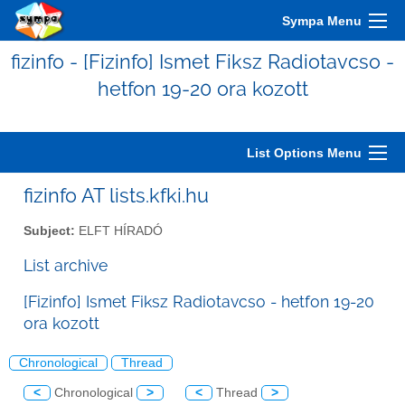
Sympa Menu
fizinfo - [Fizinfo] Ismet Fiksz Radiotavcso -
hetfon 19-20 ora kozott
List Options Menu
fizinfo AT lists.kfki.hu
Subject:
ELFT HÍRADÓ
List archive
[Fizinfo] Ismet Fiksz Radiotavcso - hetfon 19-20
ora kozott
Chronological
Thread
<
Chronological
>
<
Thread
>