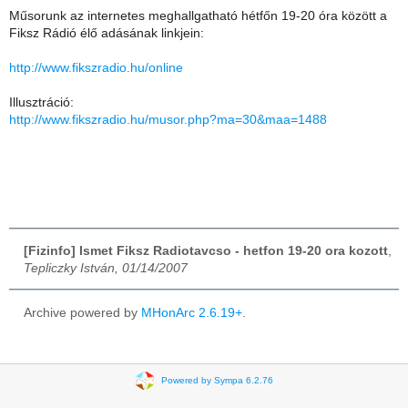
Műsorunk az internetes meghallgatható hétfőn 19-20 óra között a
Fiksz Rádió élő adásának linkjein:
http://www.fikszradio.hu/online
Illusztráció:
http://www.fikszradio.hu/musor.php?ma=30&maa=1488
[Fizinfo] Ismet Fiksz Radiotavcso - hetfon 19-20 ora kozott
,
Tepliczky István, 01/14/2007
Archive powered by
MHonArc 2.6.19+
.
Powered by Sympa 6.2.76