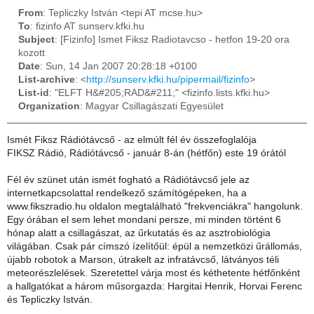
From
: Tepliczky István <tepi AT mcse.hu>
To
: fizinfo AT sunserv.kfki.hu
Subject
: [Fizinfo] Ismet Fiksz Radiotavcso - hetfon 19-20 ora
kozott
Date
: Sun, 14 Jan 2007 20:28:18 +0100
List-archive
: <
http://sunserv.kfki.hu/pipermail/fizinfo
>
List-id
: "ELFT H&#205;RAD&#211;" <fizinfo.lists.kfki.hu>
Organization
: Magyar Csillagászati Egyesület
Ismét Fiksz Rádiótávcső - az elmúlt fél év összefoglalója
FIKSZ Rádió, Rádiótávcső - január 8-án (hétfőn) este 19 órától
Fél év szünet után ismét fogható a Rádiótávcső jele az
internetkapcsolattal rendelkező számítógépeken, ha a
www.fikszradio.hu oldalon megtalálható "frekvenciákra" hangolunk.
Egy órában el sem lehet mondani persze, mi minden történt 6
hónap alatt a csillagászat, az űrkutatás és az asztrobiológia
világában. Csak pár címszó ízelítőül: épül a nemzetközi űrállomás,
újabb robotok a Marson, útrakelt az infratávcső, látványos téli
meteorészlelések. Szeretettel várja most és kéthetente hétfőnként
a hallgatókat a három műsorgazda: Hargitai Henrik, Horvai Ferenc
és Tepliczky István.