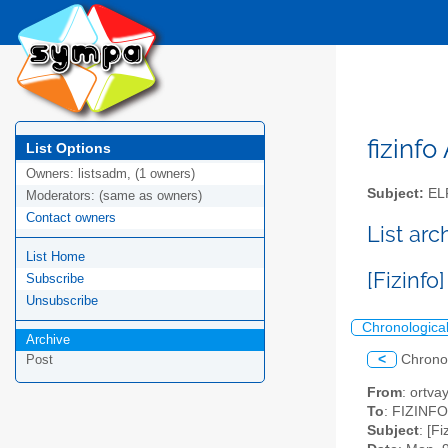
fizinfo
List Options
Owners:
listsadm, (1 owners)
Subject:
EL
Moderators:
(same as owners)
Contact owners
List arc
List Home
[Fizinfo
Subscribe
Unsubscribe
Chronologica
Archive
<
Chrono
Post
From
: ortva
To
: FIZINFO 
Subject
: [F