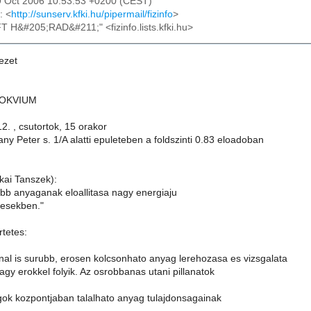
9 Oct 2006 10:53:53 +0200 (CEST)
: <
http://sunserv.kfki.hu/pipermail/fizinfo
>
FT H&#205;RAD&#211;" <fizinfo.lists.kfki.hu>
ezet
LOKVIUM
2. , csutortok, 15 orakor
 Peter s. 1/A alatti epuleteben a foldszinti 0.83 eloadoban
kai Tanszek):
ubb anyaganak eloallitasa nagy energiaju
zesekben."
rtetes:
l is surubb, erosen kolcsonhato anyag lerehozasa es vizsgalata
agy erokkel folyik. Az osrobbanas utani pillanatok
agok kozpontjaban talalhato anyag tulajdonsagainak