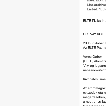
Date
: Mon, 
List-archive
List-id
: "EL
ELTE Fizika Int
ORTVAY KOL
2006. oktober 1
Az ELTE Pazmany
Veres Gabor
(ELTE, Atomfizi
"A vilag legsur
nehezion-utko
Kivonatos isme
Az atommagokna
evtizedek ota n
megerteseben,
a neutroncsill