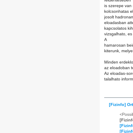
felderiteseben
is szerepe van
kolcsonhatas el
josolt hadronan
eloadasban att
kapcsolatos ki
vizsgalhato, es
A
hamarosan bein
kiterunk, mely
Minden erdeklo
az eloadoban te
Az eloadas-soro
talalhato infor
[Fizinfo] O
<Possib
[Fizin
[Fizin
[Fizin