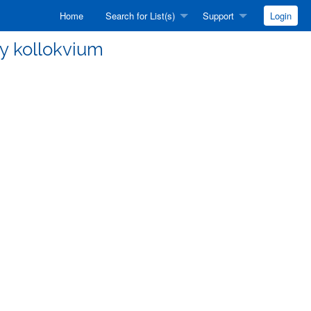
Home
Search for List(s)
Support
Login
vay kollokvium