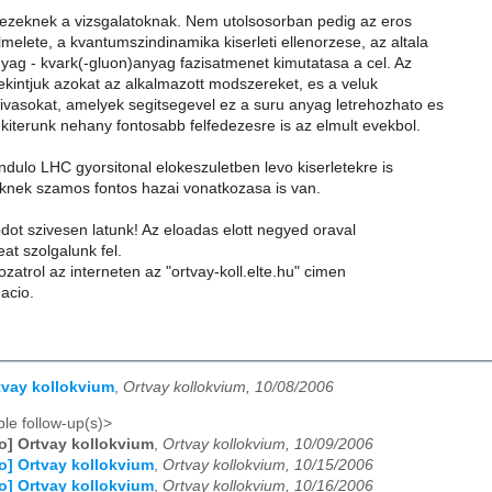
 ezeknek a vizsgalatoknak. Nem utolsosorban pedig az eros
melete, a kvantumszindinamika kiserleti ellenorzese, az altala
yag - kvark(-gluon)anyag fazisatmenet kimutatasa a cel. Az
ekintjuk azokat az alkalmazott modszereket, es a veluk
hivasokat, amelyek segitsegevel ez a suru anyag letrehozhato es
 kiterunk nehany fontosabb felfedezesre is az elmult evekbol.
dulo LHC gyorsitonal elokeszuletben levo kiserletekre is
eknek szamos fontos hazai vonatkozasa is van.
dot szivesen latunk! Az eloadas elott negyed oraval
at szolgalunk fel.
zatrol az interneten az "ortvay-koll.elte.hu" cimen
macio.
rtvay kollokvium
,
Ortvay kollokvium, 10/08/2006
le follow-up(s)>
fo] Ortvay kollokvium
,
Ortvay kollokvium, 10/09/2006
fo] Ortvay kollokvium
,
Ortvay kollokvium, 10/15/2006
fo] Ortvay kollokvium
,
Ortvay kollokvium, 10/16/2006