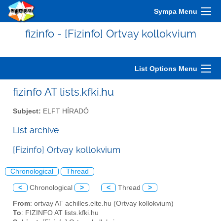
Sympa Menu
fizinfo - [Fizinfo] Ortvay kollokvium
List Options Menu
fizinfo AT lists.kfki.hu
Subject:
ELFT HÍRADÓ
List archive
[Fizinfo] Ortvay kollokvium
Chronological
Thread
<
Chronological
>
<
Thread
>
From
: ortvay AT achilles.elte.hu (Ortvay kollokvium)
To
: FIZINFO AT lists.kfki.hu