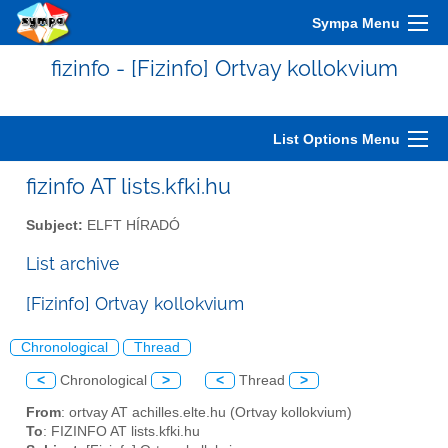
Sympa Menu
fizinfo - [Fizinfo] Ortvay kollokvium
List Options Menu
fizinfo AT lists.kfki.hu
Subject:
ELFT HÍRADÓ
List archive
[Fizinfo] Ortvay kollokvium
Chronological
Thread
<
Chronological
>
<
Thread
>
From
: ortvay AT achilles.elte.hu (Ortvay kollokvium)
To
: FIZINFO AT lists.kfki.hu