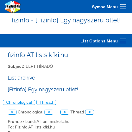
Sympa Menu
fizinfo - [Fizinfo] Egy nagyszeru otlet!
List Options Menu
fizinfo AT lists.kfki.hu
Subject:
ELFT HÍRADÓ
List archive
[Fizinfo] Egy nagyszeru otlet!
Chronological
Thread
<
Chronological
>
<
Thread
>
From
: xkibandi AT uni-miskolc.hu
To
: Fizinfo AT lists.kfki.hu