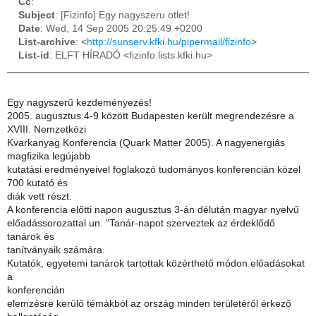
Cc
:
Subject
: [Fizinfo] Egy nagyszeru otlet!
Date
: Wed, 14 Sep 2005 20:25:49 +0200
List-archive
: <
http://sunserv.kfki.hu/pipermail/fizinfo
>
List-id
: ELFT HÍRADÓ <fizinfo.lists.kfki.hu>
Egy nagyszerű kezdeményezés!
2005. augusztus 4-9 között Budapesten került megrendezésre a
XVIII. Nemzetközi
Kvarkanyag Konferencia (Quark Matter 2005). A nagyenergiás
magfizika legújabb
kutatási eredményeivel foglakozó tudományos konferencián közel
700 kutató és
diák vett részt.
A konferencia előtti napon augusztus 3-án délután magyar nyelvű
előadássorozattal un. "Tanár-napot szerveztek az érdeklődő
tanárok és
tanítványaik számára.
Kutatók, egyetemi tanárok tartottak közérthető módon előadásokat
a
konferencián
elemzésre kerülő témákból az ország minden területéről érkező