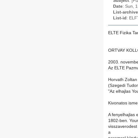
Subject
: [F
Date
: Sun, 
List-archive
List-id
: ELF
ELTE Fizika Ta
ORTVAY KOL
2003. november
Az ELTE Pazman
Horvath Zoltan
(Szegedi Tudom
"Az elhajlas Yo
Kivonatos isme
A fenyelhajlas
1802-ben. Youn
visszaverodest 
a