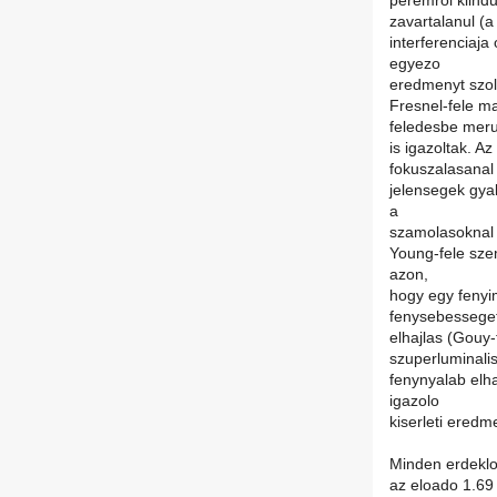
peremrol kiindu
zavartalanul (a
interferenciaja
egyezo
eredmenyt szol
Fresnel-fele m
feledesbe meru
is igazoltak. A
fokuszalasanal 
jelensegek gya
a
szamolasoknal s
Young-fele szem
azon,
hogy egy fenyi
fenysebesseget
elhajlas (Gouy-
szuperluminalis
fenynyalab elha
igazolo
kiserleti eredm
Minden erdeklo
az eloado 1.69 s