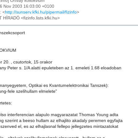
izinfo] Ortvay kollokvium
16 Nov 2003 16:03:00 +0100
: <
http://sunserv.kfki.hu/pipermail/fizinfo
>
T HÍRADÓ <fizinfo.lists.kfki.hu>
nszekcsoport
LOKVIUM
 20. , csutortok, 15 orakor
y Peter s. 1/A alatti epuleteben az 1. emeleti 1.68 eloadoban
anyegyetem, Optikai es Kvantumelektronikai Tanszek):
ung-fele szelihullam elmelete"
rtetes:
 elso interferencian alapulo magyarazatat Thomas Young adta
g szerint a beeso hullam az elhajlito akadaly peremen egyfajta
szenved el, es az elhajlasnal fellepo jellegzetes mintazatokat