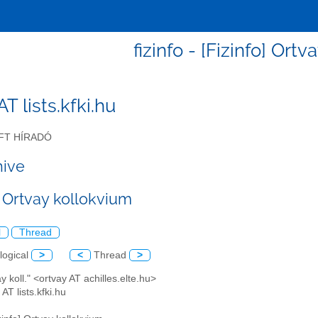
fizinfo - [Fizinfo] Ort
 AT lists.kfki.hu
FT HÍRADÓ
hive
] Ortvay kollokvium
l
Thread
logical
>
<
Thread
>
ay koll." <ortvay AT achilles.elte.hu>
AT lists.kfki.hu