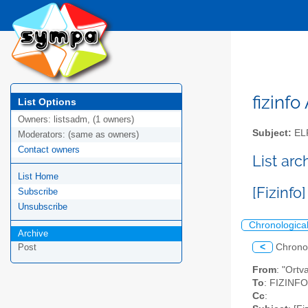
fizinfo
List Options
Owners:
listsadm, (1 owners)
Subject:
EL
Moderators:
(same as owners)
Contact owners
List arc
List Home
[Fizinfo
Subscribe
Unsubscribe
Chronologica
Archive
<
Chrono
Post
From
: "Ortv
To
: FIZINFO 
Cc
: