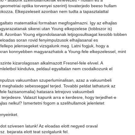
lo - altalunk szelihullamoknak elnevezett - hullam es a
 geometriai optika torvenyei szerint) tovaterjedo beeso hullam
 okozza. Elkepzeleseit azonban nem tudta a tapasztalattal
galtato matematikai formaban megfogalmazni. Igy az elhajlas
agyarazatanak sikerei utan Young elkepzelese (tobbszor is)
lt. Azonban Young elgondolasanak letjogosultsagat kesobb tobben
z eloadas soran rovid fenyimpulzusok elhajlasanal es
fellepo jelensegeket vizsgalunk meg. Latni fogjuk, hogy a
kran konnyebben magyarazhatok a Young-fele elkepzelessel, mint
zinte kizarolagosan alkalmazott Fresnel-fele elvvel. A
leletbol kiindulva, peldaul egyaltalan nem csodalkozunk el
mpulzus vakuumban szuperluminalisan, azaz a vakuumbeli
 meghalado sebesseggel terjed. Tovabbi peldat lathatunk az
fele fazisanomalia) hatasara letrejovo vakuumbeli
 terjedesre. Valaszt kapunk arra e kerdesre, hogy terjedhet-e
jlas nelkul? Ismertetni fogom a szelihullamok jelenletet
enyeinket.
dot szivesen latunk! Az eloadas elott negyed oraval
z. bejarata elott teat szolgalunk fel.