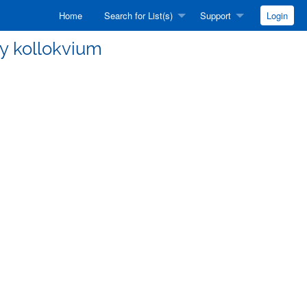
Home
Search for List(s)
Support
Login
vay kollokvium