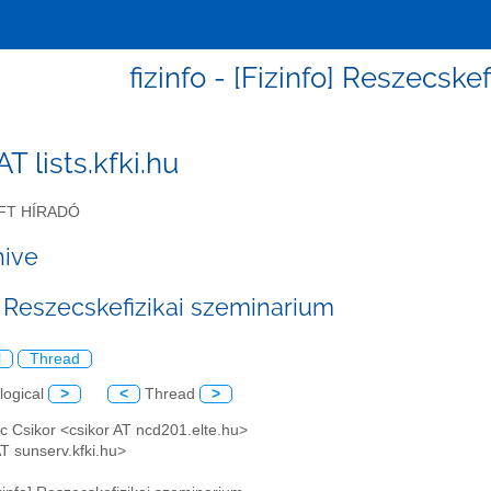
fizinfo - [Fizinfo] Reszecsk
 AT lists.kfki.hu
FT HÍRADÓ
hive
o] Reszecskefizikai szeminarium
l
Thread
logical
>
<
Thread
>
c Csikor <csikor AT ncd201.elte.hu>
 AT sunserv.kfki.hu>