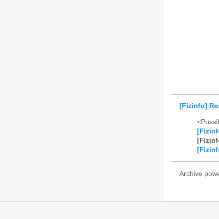
[Fizinfo] R
<Possib
[Fizin
[Fizin
[Fizin
Archive pow