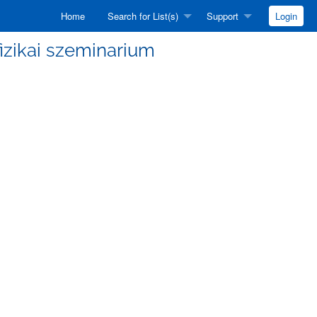
Home
Search for List(s)
Support
Login
efizikai szeminarium