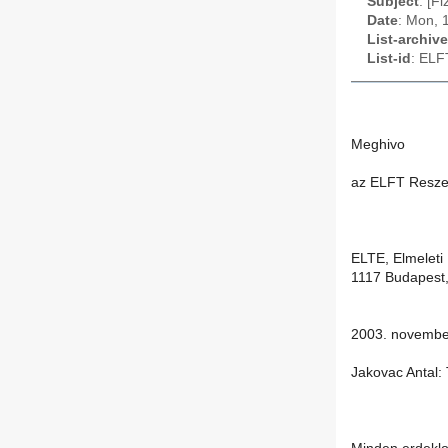
Subject
: [F
Date
: Mon, 
List-archive
List-id
: ELF
Meghivo
az ELFT Reszec
ELTE, Elmeleti
1117 Budapest,
2003. novembe
Jakovac Antal: