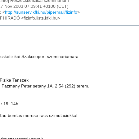
izinfo] Reszecskefizikai szeminarium
17 Nov 2003 07:09:41 +0100 (CET)
: <
http://sunserv.kfki.hu/pipermail/fizinfo
>
T HÍRADÓ <fizinfo.lists.kfki.hu>
skefizikai Szakcsoport szeminariumara
 Fizika Tanszek
 Pazmany Peter setany 1A, 2.54 (292) terem.
r 19. 14h
 Tau bomlas merese racs szimulaciokkal