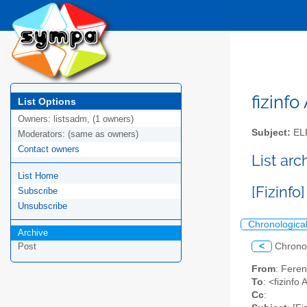
fizinfo
List Options
Owners:
listsadm, (1 owners)
Subject:
EL
Moderators:
(same as owners)
Contact owners
List arc
List Home
[Fizinf
Subscribe
Unsubscribe
Chronologica
Archive
<
Chrono
Post
From
: Feren
To
: <fizinfo
Cc
: