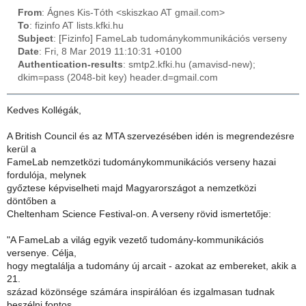
From
: Ágnes Kis-Tóth <skiszkao AT gmail.com>
To
: fizinfo AT lists.kfki.hu
Subject
: [Fizinfo] FameLab tudománykommunikációs verseny
Date
: Fri, 8 Mar 2019 11:10:31 +0100
Authentication-results
: smtp2.kfki.hu (amavisd-new);
dkim=pass (2048-bit key) header.d=gmail.com
Kedves Kollégák,
A British Council és az MTA szervezésében idén is megrendezésre
kerül a
FameLab nemzetközi tudománykommunikációs verseny hazai
fordulója, melynek
győztese képviselheti majd Magyarországot a nemzetközi
döntőben a
Cheltenham Science Festival-on. A verseny rövid ismertetője:
"A FameLab a világ egyik vezető tudomány-kommunikációs
versenye. Célja,
hogy megtalálja a tudomány új arcait - azokat az embereket, akik a
21.
század közönsége számára inspirálóan és izgalmasan tudnak
beszélni fontos