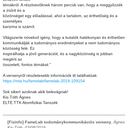
témákról. A résztvevőknek három percük van, hogy a meggyőzzék
a zsűrit és a
közönséget egy előadással, ahol a tartalom, az érthetőség és a
személyes
karizma is számít.
Világszerte növekvő igény, hogy a kutatók hatékonyan és érthetően
kommunikálják a tudományos eredményeket a nem tudományos
közösség felé. Ez
inspirálhatja a jövő generációit, és a nagyközönség is jobban
megérti az
összetett, fontos témákat."
A versenyről részletesebb információk itt találhatóak:
https://mta.hu/famelab/famelab-2019-109154
Sok sikert azoknak akik belevágnak!
Kis-Tóth Ágnes
ELTE TTK Atomfizikai Tanszék
[Fizinfo] FameLab tudománykommunikációs verseny
,
Ágnes
Kis-Tóth, 03/08/2019