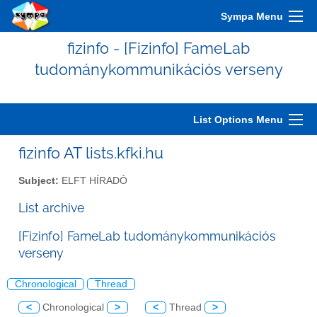
Sympa Menu
fizinfo - [Fizinfo] FameLab
tudománykommunikációs verseny
List Options Menu
fizinfo AT lists.kfki.hu
Subject:
ELFT HÍRADÓ
List archive
[Fizinfo] FameLab tudománykommunikációs
verseny
Chronological
Thread
<
Chronological
>
<
Thread
>