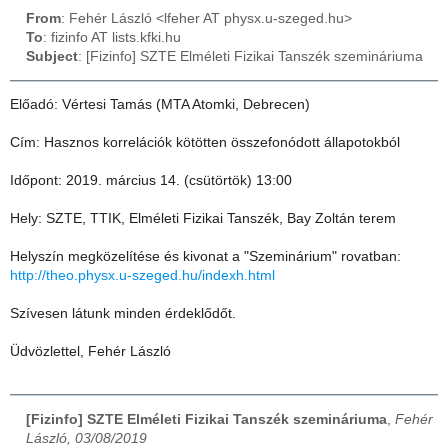
From
: Fehér László <lfeher AT physx.u-szeged.hu>
To
: fizinfo AT lists.kfki.hu
Subject
: [Fizinfo] SZTE Elméleti Fizikai Tanszék szemináriuma
Előadó: Vértesi Tamás (MTA Atomki, Debrecen)
Cím: Hasznos korrelációk kötötten összefonódott állapotokból
Időpont: 2019. március 14. (csütörtök) 13:00
Hely: SZTE, TTIK, Elméleti Fizikai Tanszék, Bay Zoltán terem
Helyszín megközelítése és kivonat a "Szeminárium" rovatban:
http://theo.physx.u-szeged.hu/indexh.html
Szívesen látunk minden érdeklődőt.
Üdvözlettel, Fehér László
[Fizinfo] SZTE Elméleti Fizikai Tanszék szemináriuma
,
Fehér
László, 03/08/2019