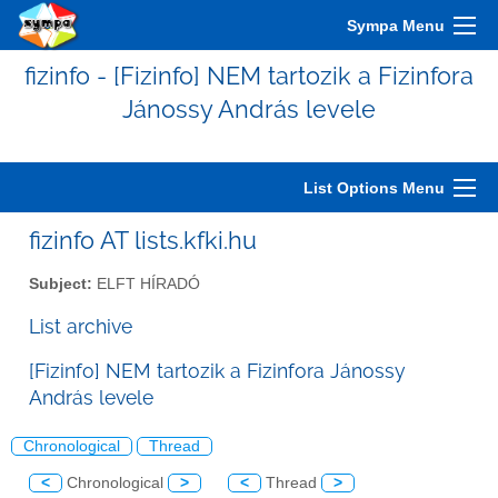
Sympa Menu
fizinfo - [Fizinfo] NEM tartozik a Fizinfora
Jánossy András levele
List Options Menu
fizinfo AT lists.kfki.hu
Subject:
ELFT HÍRADÓ
List archive
[Fizinfo] NEM tartozik a Fizinfora Jánossy
András levele
Chronological
Thread
<
Chronological
>
<
Thread
>