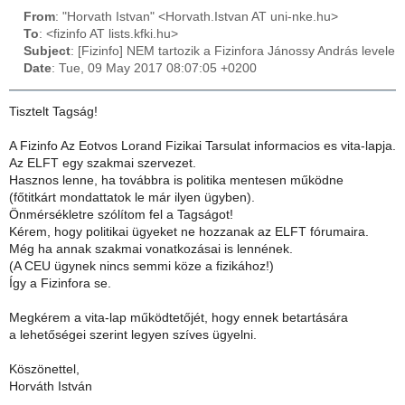
From
: "Horvath Istvan" <Horvath.Istvan AT uni-nke.hu>
To
: <fizinfo AT lists.kfki.hu>
Subject
: [Fizinfo] NEM tartozik a Fizinfora Jánossy András levele
Date
: Tue, 09 May 2017 08:07:05 +0200
Tisztelt Tagság!
A Fizinfo Az Eotvos Lorand Fizikai Tarsulat informacios es vita-lapja.
Az ELFT egy szakmai szervezet.
Hasznos lenne, ha továbbra is politika mentesen működne
(főtitkárt mondattatok le már ilyen ügyben).
Önmérsékletre szólítom fel a Tagságot!
Kérem, hogy politikai ügyeket ne hozzanak az ELFT fórumaira.
Még ha annak szakmai vonatkozásai is lennének.
(A CEU ügynek nincs semmi köze a fizikához!)
Így a Fizinfora se.
Megkérem a vita-lap működtetőjét, hogy ennek betartására
a lehetőségei szerint legyen szíves ügyelni.
Köszönettel,
Horváth István