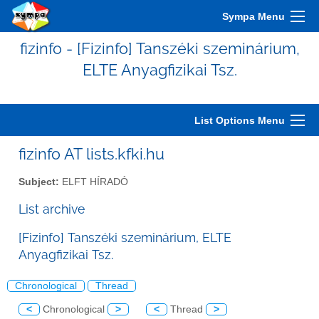
Sympa Menu
fizinfo - [Fizinfo] Tanszéki szeminárium,
ELTE Anyagfizikai Tsz.
List Options Menu
fizinfo AT lists.kfki.hu
Subject:
ELFT HÍRADÓ
List archive
[Fizinfo] Tanszéki szeminárium, ELTE
Anyagfizikai Tsz.
Chronological
Thread
<
Chronological
>
<
Thread
>