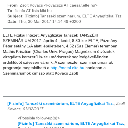
From
: Zsolt Kovacs <kovacszs AT caesar.elte.hu>
To
: fizinfo AT lists.kfki.hu
Subject
: [Fizinfo] Tanszéki szeminárium, ELTE Anyagfizikai Tsz.
Date
: Thu, 30 Mar 2017 14:14:49 +0200
ELTE Fizikai Intézet, Anyagfizikai Tanszék TANSZÉKI
SZEMINÁRIUM 2017. április 4., kedd, 8:30-kor ELTE, Pázmány
Péter sétány 1/A alatti épületében, 4.52 (Sas Elemér) teremben
Mathis Krisztián (Charles Univ. Prague) Magnézium ötvözetek
vizsgálata korszerű in-situ módszerek segítségévelMinden
érdeklődőt szívesen várunk. A szemeszter szemináriumainak
programja megtalálható a
http://metal.elte.hu
honlapon a
Szemináriumok címszó alatt Kovács Zsolt
[Fizinfo] Tanszéki szeminárium, ELTE Anyagfizikai Tsz.
,
Zsolt
Kovacs, 03/02/2017
<Possible follow-up(s)>
[Fizinfo] Tanszéki szeminárium, ELTE Anyagfizikai Tsz.
,