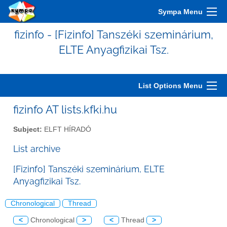
Sympa Menu
fizinfo - [Fizinfo] Tanszéki szeminárium,
ELTE Anyagfizikai Tsz.
List Options Menu
fizinfo AT lists.kfki.hu
Subject:
ELFT HÍRADÓ
List archive
[Fizinfo] Tanszéki szeminárium, ELTE
Anyagfizikai Tsz.
Chronological
Thread
<
Chronological
>
<
Thread
>