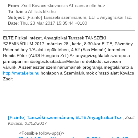
From
: Zsolt Kovacs <kovacszs AT caesar.elte.hu>
To
: fizinfo AT lists.kfki.hu
Subject
: [Fizinfo] Tanszéki szeminárium, ELTE Anyagfizikai Tsz.
Date
: Thu, 23 Mar 2017 15:35:44 +0100
ELTE Fizikai Intézet, Anyagfizikai Tanszék TANSZÉKI
SZEMINÁRIUM 2017. március 28., kedd, 8:30-kor ELTE, Pázmány
Péter sétány 1/A alatti épületében, 4.52 (Sas Elemér) teremben
Henits Péter (AUDI Hungária Zrt.) Az anyagvizsgálatok szerepe a
járműipari minőségbiztosításbanMinden érdeklődőt szívesen
várunk. A szemeszter szemináriumainak programja megtalálható a
http://metal.elte.hu
honlapon a Szemináriumok címszó alatt Kovács
Zsolt
[Fizinfo] Tanszéki szeminárium, ELTE Anyagfizikai Tsz.
,
Zsolt
Kovacs, 03/02/2017
<Possible follow-up(s)>