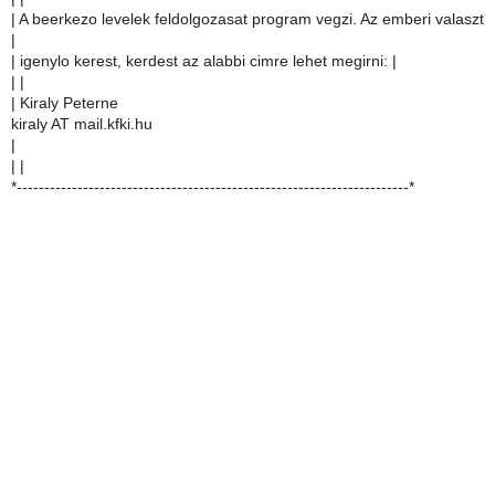
| A beerkezo levelek feldolgozasat program vegzi. Az emberi valaszt
|
| igenylo kerest, kerdest az alabbi cimre lehet megirni: |
| |
| Kiraly Peterne
kiraly AT mail.kfki.hu
|
| |
*-----------------------------------------------------------------------*