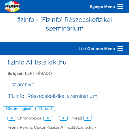
Sympa Menu
fizinfo - [Fizinfo] Részecskefizikai
szeminárium
List Options Menu
fizinfo AT lists.kfki.hu
Subject:
ELFT HÍRADÓ
List archive
[Fizinfo] Részecskefizikai szeminárium
Chronological
Thread
<
Chronological
>
<
Thread
>
From
: Ferenc Csikor <csikor AT ncd201.elte.hu>