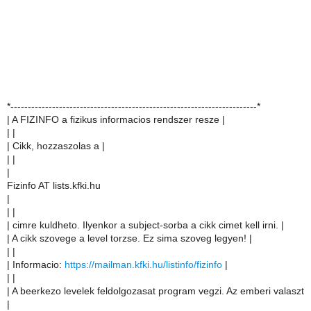
*-----------------------------------------------------------------------*
| A FIZINFO a fizikus informacios rendszer resze |
| |
| Cikk, hozzaszolas a |
| |
|
Fizinfo AT lists.kfki.hu
|
| |
| cimre kuldheto. Ilyenkor a subject-sorba a cikk cimet kell irni. |
| A cikk szovege a level torzse. Ez sima szoveg legyen! |
| |
| Informacio:
https://mailman.kfki.hu/listinfo/fizinfo
|
| |
| A beerkezo levelek feldolgozasat program vegzi. Az emberi valaszt
|