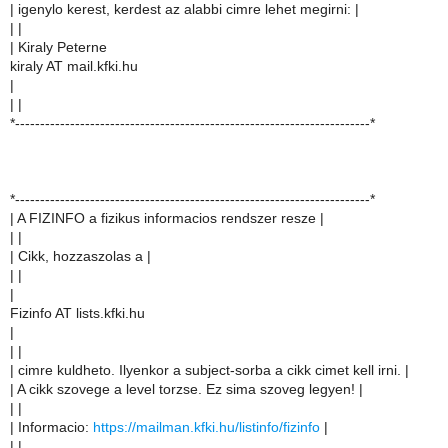
| igenylo kerest, kerdest az alabbi cimre lehet megirni: |
| |
| Kiraly Peterne
kiraly AT mail.kfki.hu
|
| |
*-----------------------------------------------------------------------*
*-----------------------------------------------------------------------*
| A FIZINFO a fizikus informacios rendszer resze |
| |
| Cikk, hozzaszolas a |
| |
|
Fizinfo AT lists.kfki.hu
|
| |
| cimre kuldheto. Ilyenkor a subject-sorba a cikk cimet kell irni. |
| A cikk szovege a level torzse. Ez sima szoveg legyen! |
| |
| Informacio:
https://mailman.kfki.hu/listinfo/fizinfo
|
| |