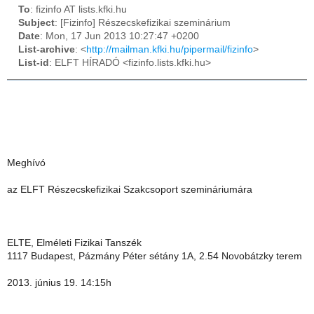
To
: fizinfo AT lists.kfki.hu
Subject
: [Fizinfo] Részecskefizikai szeminárium
Date
: Mon, 17 Jun 2013 10:27:47 +0200
List-archive
: <
http://mailman.kfki.hu/pipermail/fizinfo
>
List-id
: ELFT HÍRADÓ <fizinfo.lists.kfki.hu>
Meghívó
az ELFT Részecskefizikai Szakcsoport szemináriumára
ELTE, Elméleti Fizikai Tanszék
1117 Budapest, Pázmány Péter sétány 1A, 2.54 Novobátzky terem
2013. június 19. 14:15h