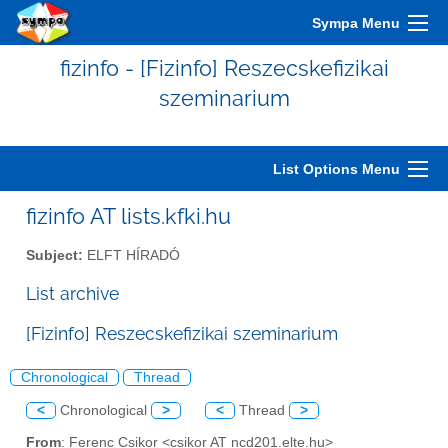
Sympa Menu
fizinfo - [Fizinfo] Reszecskefizikai
szeminarium
List Options Menu
fizinfo AT lists.kfki.hu
Subject:
ELFT HÍRADÓ
List archive
[Fizinfo] Reszecskefizikai szeminarium
Chronological
Thread
<
Chronological
>
<
Thread
>
From
: Ferenc Csikor <csikor AT ncd201.elte.hu>