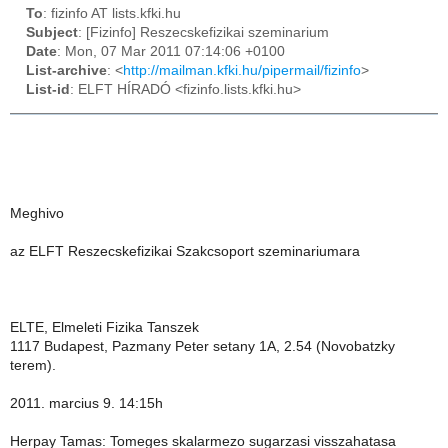
To
: fizinfo AT lists.kfki.hu
Subject
: [Fizinfo] Reszecskefizikai szeminarium
Date
: Mon, 07 Mar 2011 07:14:06 +0100
List-archive
: <
http://mailman.kfki.hu/pipermail/fizinfo
>
List-id
: ELFT HÍRADÓ <fizinfo.lists.kfki.hu>
Meghivo
az ELFT Reszecskefizikai Szakcsoport szeminariumara
ELTE, Elmeleti Fizika Tanszek
1117 Budapest, Pazmany Peter setany 1A, 2.54 (Novobatzky
terem).
2011. marcius 9. 14:15h
Herpay Tamas: Tomeges skalarmezo sugarzasi visszahatasa