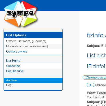
fizinfo
List Options
Owners:
listsadm, (1 owners)
Subject:
EL
Moderators:
(same as owners)
Contact owners
List arc
List Home
[Fizinf
Subscribe
Unsubscribe
Chronologica
Archive
<
Chrono
Post
From
: Feren
To
: fizinfo AT
Subject
: [F