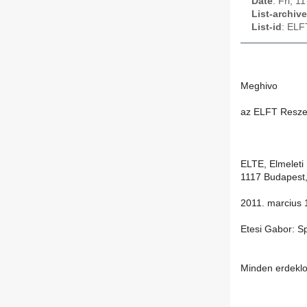
Date
: Fri, 
List-archive
List-id
: ELF
Meghivo
az ELFT Reszec
ELTE, Elmeleti
1117 Budapest,
2011. marcius 
Etesi Gabor: S
Minden erdeklod