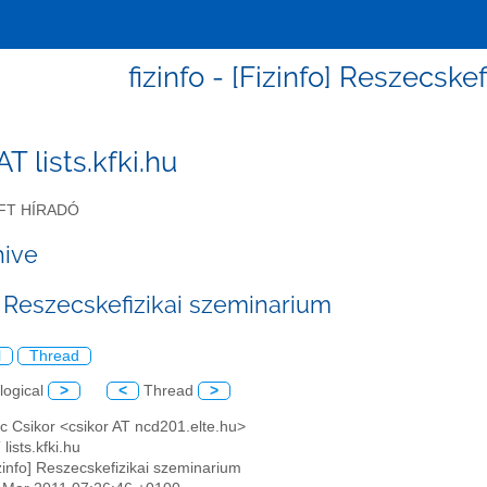
fizinfo - [Fizinfo] Reszecsk
 AT lists.kfki.hu
FT HÍRADÓ
hive
o] Reszecskefizikai szeminarium
l
Thread
logical
>
<
Thread
>
c Csikor <csikor AT ncd201.elte.hu>
 lists.kfki.hu
izinfo] Reszecskefizikai szeminarium