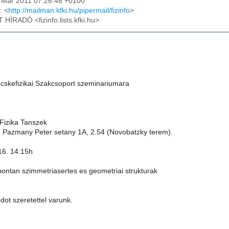
11 Mar 2011 07:26:46 +0100
: <
http://mailman.kfki.hu/pipermail/fizinfo
>
T HÍRADÓ <fizinfo.lists.kfki.hu>
skefizikai Szakcsoport szeminariumara
 Fizika Tanszek
 Pazmany Peter setany 1A, 2.54 (Novobatzky terem).
16. 14:15h
pontan szimmetriasertes es geometriai strukturak
ot szeretettel varunk.