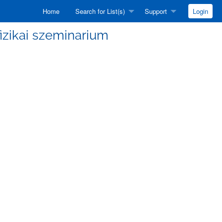
Home
Search for List(s)
Support
Login
efizikai szeminarium