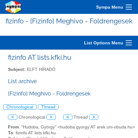
Sympa Menu
fizinfo - [Fizinfo] Meghivo - Foldrengesek
List Options Menu
fizinfo AT lists.kfki.hu
Subject:
ELFT HÍRADÓ
List archive
[Fizinfo] Meghivo - Foldrengesek
Chronological
Thread
<
Chronological
>
<
Thread
>
From
: "Hudoba, György" <hudoba.gyorgy AT arek.uni-obuda.hu>
To
: fizinfo AT lists.kfki.hu