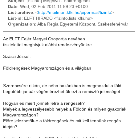
Subject
: [Fizinfo] Meghivo - Foldrengesek
Date
: Wed, 02 Feb 2011 11:59:23 +0100
List-archive
: <
http://mailman.kfki.hu/pipermail/fizinfo
>
List-id
: ELFT HÍRADÓ <fizinfo.lists.kfki.hu>
Organization
: Alba Regia Egyetemi Központ, Székesfehérvár
Az ELFT Fejér Megyei Csoportja nevében
tisztelettel meghívjuk alábbi rendezvényünkre
Szászi József:
Földrengések Magyarországon és a világban
Szerencsére ritkán, de néha hazánkban is megmozdul a föld.
Legutóbb január végén érezhettük ezt a rémisztő jelenséget.
Hogyan és miért jönnek létre a rengések?
Melyek a legveszélyesebb helyek a Földön és milyen gyakoriak
Magyarországon?
Előre jelezhetők-e a földrengések és mit kell tennünk rengés
idején?